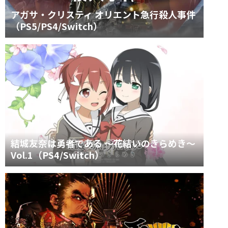
アガサ・クリスティ オリエント急行殺人事件
（PS5/PS4/Switch）
結城友奈は勇者である ～花結いのきらめき～
Vol.1（PS4/Switch）