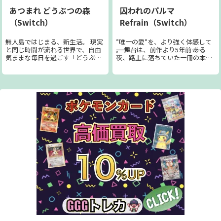
交流をお楽しみください♪ 作物の
録されるので、 どんどん作ってミ
ゲームを進めていくと、げっし～
あつまれ どうぶつの森
囚われのパルマ
育成、馬や牛など動物のお世話な
ューズたちにオススメし、マイブ
ずが、おいしい食べ物が食べた
ど「牧場物語」シリーズならでは
ランドを育てていきましょう。 ◆
（Switch）
Refrain（Switch）
い、かわいいアクセサリーが欲し
の遊びだけではなく、広大なマッ
世界中のプレイヤーミューズとつ
い、森の広場に回し車が欲しい、
プ上の探索や冒険、虫取りなどの
ながるオンラインモード オンライ
などとお願い事をしてきます。そ
無人島ではじまる、新生活。 現実
”唯一の愛”を、より強く体感して
遊びも盛りだくさん。 もちろん、
ンにつなぐことで、他のプレイヤ
のお願い事に応えると、しあわせ
と同じ時間が流れる世界で、自由
――。 舞台は、前作より5年前―― ある
ドラえもんファンが期待する"ひみ
ーのミューズがあなたの世界に現
な気持ちがたくさん手に入りま
気ままな毎日を過ごす「どうぶつ
夜、路上に落ちていた一冊の本を
つ道具"も活躍します。 独特でど
れるようになり、 プレイヤーミュ
す。 食べ物やアクセサリー、森の
の森」シリーズ。 釣りやムシと
きっかけに路地に倒れていた青年
こか懐かしい、温かみのあるタッ
ーズたちが身につけたオリジナル
アイテム類などは、全部で 200 種
り、ガーデニングなどアウトドア
を偶然、助けたあなた。 助けた青
チで描かれる世界で、のび太のほ
コーデを入手することもできるよ
類以上用意されているので、それ
な遊びから、お部屋づくり・ファ
年と面会するため、孤島の収容施
のぼの牧場ライフを楽しみましょ
うになります。 気づけば、あなた
らを集めていくこともお楽しみの
ッションまで様々な趣味を、１年
設を訪れたあなたは、そこで謂れ
う♪
のコーデが世界中に拡散し「いい
ひとつです。 げっし～ずは、なに
を通してお楽しみいただけます。
のない疑いをかけられていること
ね」の通知が鳴り止まない！ なん
よりも遊ぶことが大好き。ゲーム
今作では「たぬき開発」のプロデ
を知る。 疑いを晴らすためにも、
てことも起こるかもしれません♪
内には、彼らと遊ぶミニゲームが
ュースする「無人島移住パッケー
彼の記憶を取り戻すことに協力し
15 種類用意されています。魚釣り
ジプラン」で無人島に移住し、ま
てほしいと頼まれるが……。 本作
や果物集めなど、自然豊かな森の
ったくゼロからの新生活が始まり
は、彼の記憶を取り戻す手助けを
中で暮らすげっし～ずらしい、楽
ます。 とはいえ、何からはじめれ
しながら、彼との心の距離を近づ
しいミニゲームばかりです。 この
ばいいか…と悩んでしまうあなた
けていくガラス越しの体感恋愛ア
ゲームでは、本編とは別にゲーム
も、暮らしのことは、「たぬき開
ドベンチャーゲームです。 自分を
内で遊べるミニゲームを使って、
発」がしっかりサポートしますの
偽らず、ありのままの“あなた”と
家族や友達とワイワイ遊べるミニ
で、ご安心を。 いっしょに移住を
して彼に接してください。そうす
ゲームモードが 3 種類、用意され
スタートしたどうぶつたちとも、
ることで、 彼は徐々に心を開
ています。 すべてのモードは、
暮らしを通して仲良くなれるかも
き、“あなた”を理解していきま
Joy-ConTM のおすそ分けプレイで
しれません。 生活に必要な道具や
す。それは、経験したことのな
最大 4 人でお楽しみいただけま
家具は、枝や石ころなど、島でと
い"体感"する恋――。 ●携帯モードで
す。
れるものを材料として、DIY（Do
いつでも彼と 携帯モードではスマ
It Yourself）で手作りできます。
ートフォンと同じような感覚でプ