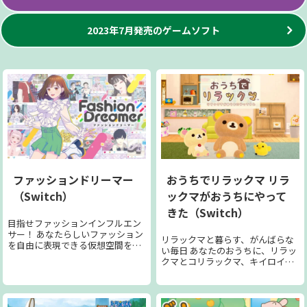
2023年7月発売のゲームソフト
ファッションドリーマー
おうちでリラックマ リラ
（Switch）
ックマがおうちにやって
きた（Switch）
目指せファッションインフルエン
サー！ あなたらしいファッション
リラックマと暮らす、がんばらな
を自由に表現できる仮想空間を舞
い毎日 あなたのおうちに、リラッ
台に、 全く新しいインフルエンサ
クマとコリラックマ、キイロイト
ー体験を楽しむファッション＆コ
リがいつの間にか暮らしていま
ミュニケーションゲームが登場。
す。 彼らは、ゴロゴロしたり、お
◆ファッションコーディネートを
もちゃで遊んだり、勝手気ままに
提案し「いいね」を集めよう！ 仮
暮らしています。 このゲームで