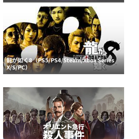
龍が如く8（PS5/PS4/Steam/Xbox Series
X/S/PC）