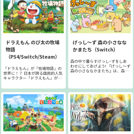
想空間に登場する人々＝“ミュー
は、そんな彼らのお世話をした
ズ”たちは常におしゃれに興味
り、おやつをあげたり、ゲームで
津々、 いつでも新たなファッショ
遊んだり、一緒にフィットネスで
ンコーディネートを求めていま
汗をかいたりすることができま
す。 そんなミューズたちにあなた
す。 リラックマたちと、おうちで
のセンスでコーデを提案すれば、
のんびり、心の休息しませんか？
喜ばれること間違いなし。 あなた
のコーデを気に入ってもらえたら
「いいね」が届きます。 たくさん
ドラえもん のび太の牧場
げっし～ず 森の小さなな
の「いいね」を集め、インフルエ
物語
かまたち（Switch）
ンサーとして成長していきましょ
う♪ ◆「いいね」を送ってお気に
（PS4/Switch/Steam）
入りのアイテムをGET！ 出会った
森の中で暮らすげっし~ずをしあ
ミューズのコーデの中に気になる
わせにしてあげよう! 『げっし～ず
「ドラえもん」が「牧場物語」の
ファッションアイテムを見つけた
森の小さななかまたち』は、森の
世界に！？ 日本が誇る国民的人気
ら、相手に「いいね」するだけで
中で暮らすげっし～ずが育てる
キャラクター「ドラえもん」が、
簡単に手に入れることができま
「しあわせの木」を大きくするた
20年以上に渡り愛されているゲー
す。 入手したアイテムは自分で着
めに必要な「しあわせな気持ち」
ムシリーズである「牧場物語」と
るだけでなく、他のミューズたち
を集めるために、げっし～ずのお
なってNintendo Switchで登場！
へのコーデ提案にも使えます。 ◆
世話をしたり、一緒になかよく遊
神秘的な大樹が印象的なゲームオ
マイブランドを立ち上げあなただ
んだりして楽しむ、ハートウォー
リジナルの世界"シーゼンタウ
けのアイテムを生み出そう！ ファ
ミングなコミュニケーションゲー
ン"を舞台に、「ドラえもん」に登
ッションアイテムのもととなる型
ムです。 げっし～ずは、おいしい
場するお馴染みのキャラクターが
紙は1400種以上！ 好きな型紙を選
ものを食べたり、働いたり、遊ん
大活躍します。 「絆」をテーマに
び、自由にカラーリングを行うこ
だり、元気に動き回るのが大好き
したゲームオリジナルで描かれる
とで簡単にオリジナルアイテムを
です。 プレイヤーが、かまってあ
ストーリーを通して、感動的な体
作れます。 完成したアイテムはあ
げればあげるほど、かわいらしい
験やキャラクター同士の心温まる
なたのブランドアイテムとして登
様子をたくさん見せてくれます。