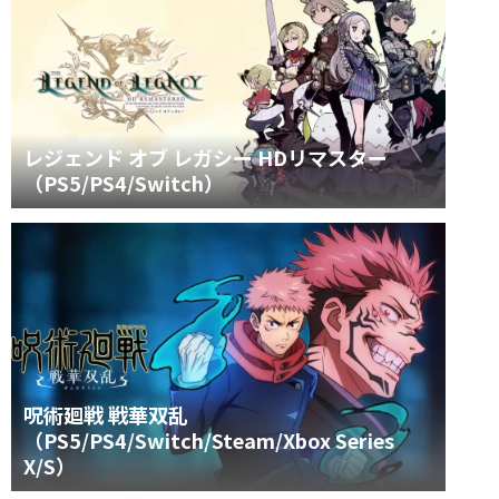
レジェンド オブ レガシー HDリマスター
（PS5/PS4/Switch）
呪術廻戦 戦華双乱
（PS5/PS4/Switch/Steam/Xbox Series
X/S）