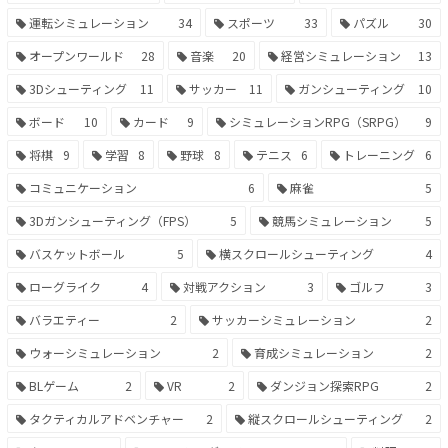
運転シミュレーション
34
スポーツ
33
パズル
30
オープンワールド
28
音楽
20
経営シミュレーション
13
3Dシューティング
11
サッカー
11
ガンシューティング
10
ボード
10
カード
9
シミュレーションRPG（SRPG）
9
将棋
9
学習
8
野球
8
テニス
6
トレーニング
6
コミュニケーション
6
麻雀
5
3Dガンシューティング（FPS）
5
競馬シミュレーション
5
バスケットボール
5
横スクロールシューティング
4
ローグライク
4
対戦アクション
3
ゴルフ
3
バラエティー
2
サッカーシミュレーション
2
ウォーシミュレーション
2
育成シミュレーション
2
BLゲーム
2
VR
2
ダンジョン探索RPG
2
タクティカルアドベンチャー
2
縦スクロールシューティング
2