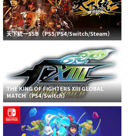
天下統一SSB（PS5/PS4/Switch/Steam）
THE KING OF FIGHTERS XIII GLOBAL
MATCH（PS4/Switch）