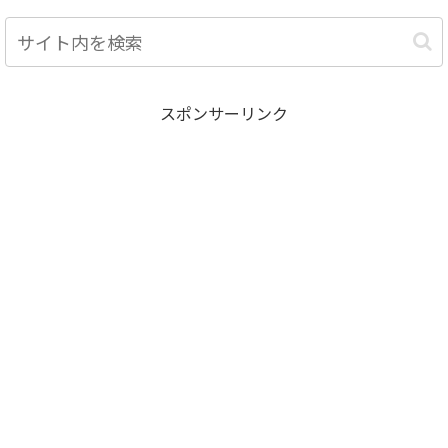
家具は、屋内はもちろん屋外に飾
レイすることができます。スイッ
ることも。思い思いの暮らしをア
チ本体の画面を面会室のガラスに
レンジしてください。 今作では、
見立てた、リアリティある面会シ
同じ島の住人同士、最大4人で同
ーンをお楽しみください。 ●あな
時にプレイすることができます。
たの家のテレビで彼と面会 TVモー
インターネット/ローカル通信で
ドでは、大画面で等身大に近い彼
は、最大8人で誰かの島におでか
との面会をお楽しみいただけま
スポンサーリンク
けできます。 365日、さまざまな
す。
表情を見せるこの島で、のんびり
するもよし、ワイルドに暮らすも
よし。 あなたはどんな風に過ごし
ますか？