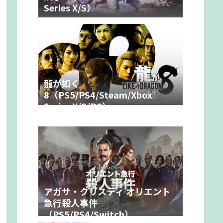
Series X/S）
龍が如く
8（PS5/PS4/Steam/Xbox
Series X/S/PC）
アガサ・クリスティ オリエント
急行殺人事件
（PS5/PS4/Switch）