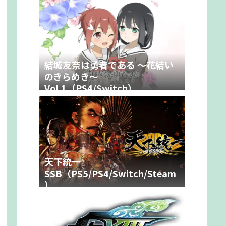
結城友奈は勇者である ～花結い
のきらめき～
Vol.1（PS4/Switch）
天下統一
SSB（PS5/PS4/Switch/Steam
）