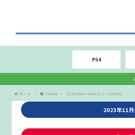
PS4
ホーム
Switch
No More Heroes 3（Switch）
2023年1