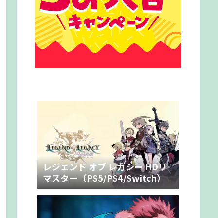
レジェンド オブ レガシー HDリ
マスター（PS5/PS4/Switch）