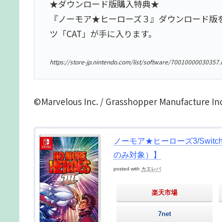
★ダウンロード版購入特典★
『ノーモア★ヒーローズ３』ダウンロード版
ツ「CAT」が手に入ります。
https://store-jp.nintendo.com/list/software/70010000030357.
©Marvelous Inc. / Grasshopper Manufacture Inc
ノーモア★ヒーローズ3/Switc
のみ対象）】
posted with
カエレバ
楽天市場
7net