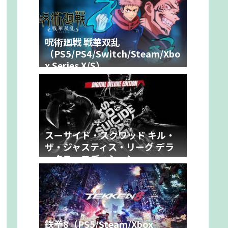
呪術廻戦 戦華双乱
（PS5/PS4/Switch/Steam/Xbo
x Series X/S）
スーサイド・スクワッド キル・
ザ・ジャスティス・リーグ デラ
ックス・エディション
（PS5/Xbox Series X/S/PC）
鉄拳8（PS5/Steam/Xbox