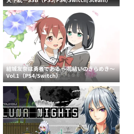
結城友奈は勇者である ～花結いのきらめき～
Vol.1（PS4/Switch）