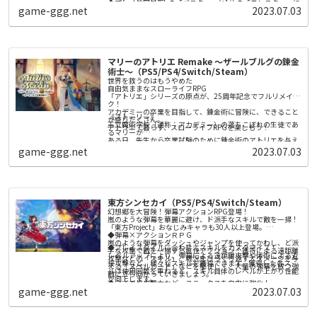
◆プレイヤーは3人の「バスター」と1体の「モンスター」に
ぐーにゃん 井澤詩織
game-ggg.net
2023.07.03
分かれて戦う！
バスターは他のプレイヤーと協力して、
モンスターは圧倒的な強さで勝利を掴め！
◆バスター：多彩なウェポンを使いこなし勝負を有利に進め
よう！
レーザー！ ショットガン！ 火炎放射器！
マリーのアトリエ Remake ～ザールブルグの錬金
爽快感のあるウェポンで敵を一網打尽！
ステージ内に現れるアンデッドを倒し、ソウルを集めるのが
術士～（PS5/PS4/Switch/Steam）
◆モンスター：ド派手なスキルでバスターどもをぶっ飛ば
バスターの勝利条件だ！
世界を救うのはもうやめた
せ！
自由気ままなスローライフRPG
極太ビームや超巨大化、
「アトリエ」シリーズの原点が、25周年記念でフルリメイ
必殺の“捕食” でバスターたちをやっつけろ！
ク！
バスターを全滅させるか、制限時間が経過すれば、モンスタ
◆遊べば遊ぶほどストーリーが展開する「エピソードマッ
アカデミーの卒業を目指して、錬金術に冒険に、できること
ーの勝利だ！
《ストーリー》
チ」！
が盛りだくさん。
王立魔術学校（通称：アカデミー）の落ちこぼれの生徒であ
レベルアップでカスタマイズアイテムが手に入る！
アトリエで暮らす、スローライフRPGを楽しもう！
るマリーが
お気に入りのキャラクターをおもしろ衣装でコーディネート
ある日、先生から卒業試験のために錬金術のアトリエを与え
しよう！
◆おすそわけプレイにも対応！
られます。
game-ggg.net
2023.07.03
試験の課題は、先生が納得するアイテムを完成させること。
家族や友達と一緒に、オンラインのエピソードマッチに挑も
う！
そのために錬金術の腕前を上げたり、調合の材料を集めた
り、参考書や道具、冒険者を雇うためのお金を集めたり……
調合・戦闘・依頼と、できることは盛りだくさん！
東方シンセカイ（PS5/PS4/Switch/Steam）
どこから始めるかはあなたの自由！ あなた自身の楽しみ方
幻想郷を大冒険！弾幕アクションRPG登場！
で、アカデミーの卒業を目指しましょう。
嵐のような弾幕を華麗に避け、ド派手なスキルで敵を一掃！
「東方Project」おなじみキャラも30人以上登場。
◆弾幕×アクションＲＰＧ
《本作のポイント》
嵐のような弾幕をダッシュやジャンプを使ってかわし、ど派
■グラフィックを刷新！ 現代の技術で、より活き活きとマ
◆プレイスタイルに合わせてスキルをカスタマイズ！
手な攻撃で敵を一掃する爽快アクション！護符による遠距離
リーたちが描かれる！
レベルアップにより、弾幕による遠距離攻撃や体術による近
攻撃などの「スキル」、戦況をひっくり返す大ダメージを与
キャラクターの立ち絵やイベントスチルを刷新し、立ち絵に
接攻撃など、様々なスキルを獲得できます。獲得した各スキ
える「スペルカード」などを駆使して、大量の弾幕を放つ強
は２Ｄアニメーションも実装しました。
ルは使用回数を重ねると、スキル自体のレベルが上がり性能
■現代にあわせてより遊びやすくなった「アトリエ」シリー
敵に立ち向かっていきましょう。
また、キャラクターやステージの３Ｄモデルも実装。移動や
が向上します。
ズの原点
◆ライフや攻撃力など、ステータスを自由に強化！
探索などでは、可愛いミニキャラたちが動きまわります。
オリジナル版のシンプルかつ自由度の高いプレイ感はそのま
game-ggg.net
2023.07.03
クエスト報酬などで手に入る強化石を使い、アナタのプレイ
まに、 チュートリアルや各種仕様への誘導を拡充しました。
スタイルに合わせてステータスを割り振りましょう！
さらに、街中の移動や採取などの仕様を改修し、快適で遊び
■ゲーム体験をさらに深める新規要素を多数追加！
やすくリメイクしています。
オリジナル版のファンはもちろん、「アトリエ」シリーズを