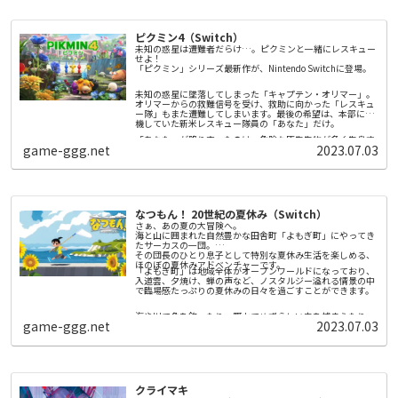
ピクミン4（Switch）
未知の惑星は遭難者だらけ…。ピクミンと一緒にレスキュー
せよ！
「ピクミン」シリーズ最新作が、Nintendo Switchに登場。
未知の惑星に墜落してしまった「キャプテン・オリマー」。
オリマーからの救難信号を受け、救助に向かった「レスキュ
ー隊」もまた遭難してしまいます。最後の希望は、本部に待
機していた新米レスキュー隊員の「あなた」だけ。
「あなた」が降り立ったのは、危険な原生生物が多く生息す
game-ggg.net
2023.07.03
る謎の惑星。そこで出会ったふしぎな生き物「ピクミン」の
力を借りて探索していきます。
▼「ピクミン」とは
ピクミンは地面からひっこぬくと、ぞろぞろとついてきま
す。重いものを運んだり、壁をこわしたり、様々な場面で主
なつもん！ 20世紀の夏休み（Switch）
人公のためにせっせと働いてくれます。
さぁ、あの夏の大冒険へ。
ピクミンは、原生生物にも勇敢に立ち向かいます。1匹1匹は
海と山に囲まれた自然豊かな田舎町「よもぎ町」にやってき
か弱く、ときには食べられてしまうこともありますが、たく
たサーカスの一団。
さんのピクミンが力を合わせれば、大きな相手も倒すことが
その団長のひとり息子として特別な夏休み生活を楽しめる、
できます。
ほのぼの夏休みアドベンチャーです。
「よもぎ町」は地域全体がオープンワールドになっており、
ピクミンには、さまざまな種類がいます。「赤ピクミン」は
入道雲、夕焼け、蝉の声など、ノスタルジー溢れる情景の中
火に強く、「青ピクミン」は水中を泳ぐことができる…とい
で臨場感たっぷりの夏休みの日々を過ごすことができます。
ったような、いろいろな特徴があります。
海や川で魚を釣ったり、野山でめずらしい虫を捕まえたり、
新たに発見された「氷ピクミン」は、原生生物や水面を凍ら
game-ggg.net
2023.07.03
夏休みには楽しい遊びがたくさん！サーカスのお手伝いをす
せることができます。氷ピクミンに指示をすれば、凍らせた
るもよし、町で暮らす人々と交流するもよし。夏祭りでは花
氷の上を主人公たちが進むこともできます。
火や盆踊りが夜を明るく彩ります。そして列車に乗れば隣町
を訪れることも――。
たくさんの出会いや体験を通して、自分だけの特別な夏休み
また、夜にしか現れない「ヒカリピクミン」と共に、原生生
の思い出を作りませんか？
物が凶暴化する、危険な夜の探索に繰り出します。
クライマキ
夏休みや子供時代へのノスタルジーをテーマにしたゲームを