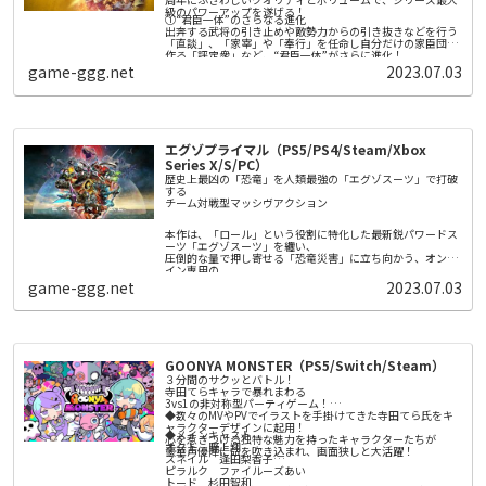
「エデン」では敵との爽快感＆カタルシスのある攻防を楽し
級のパワーアップを遂げる！
めるほか、未知なる施設——未知なる敵——未知なるアイテ
①“君臣一体”のさらなる進化
〇爽快感＆カタルシスのある攻防
ムなど、未知を探索し発見するロマンを味わえます。
出奔する武将の引き止めや敵勢力からの引き抜きなどを行う
エデンでは3人のプレイアブルキャラクターをステージごと
「箱庭」ではキャラクターの強化ができるほか、お茶会と呼
「直談」、「家宰」や「奉行」を任命し自分だけの家臣団を
に切り替えて戦うことができます。
ばれるキャラクターたちの日常会話や、収集した読み物や楽
作る「評定衆」など、“君臣一体”がさらに進化！
戦闘時には近接攻撃と遠距離攻撃を切り替えながら爽快感の
曲を鑑賞できます。
game-ggg.net
2023.07.03
あるコンボが繋がるほか、ジャスト回避やカウンターを用い
②城下一帯を巻き込んだ白熱の「攻城戦」
〇戦略の鍵を握る兵装「眷属機」
て敵の攻撃をあしらうカタルシスを味わえます。
「攻城戦」がこれまでにない装いで登場。城そのものの攻略
敵を倒すことで眷属機という、キャラクターの背面に浮遊す
にとどまらない、ダイナミックかつリアリティのある攻城戦
る兵装を収集することができます。
が楽しめる！200以上の専用マップで城ごとの特徴を活かし
外観と性能の異なる70種類以上の眷属機は、左右別のものを
勝利を掴め！
従える事が可能で、その兵装にあった自動攻撃を行います。
③勢力ごとに異なる多彩な戦略性
更には「思装」と呼ばれる制御アイテムを付与する事で、プ
勢力を特徴づける「政策」を大幅に拡充。さらに城ごとに役
エグゾプライマル（PS5/PS4/Steam/Xbox
レイヤーの戦略に合わせてその攻撃をカスタムする事もでき
割を決め拠点間のネットワークを築き、活かす「城役割」
Series X/S/PC）
ます。
や、新たなプレイ感を生み出す「軍団戦略」など、自分だけ
の戦略を実現する新要素を追加！
歴史上最凶の「恐竜」を人類最強の「エグゾスーツ」で打破
④定番の各種エディタ機能をはじめ、追加要素も充実！
する
シナリオやイベント、特性など、従来要素も大幅ボリューム
チーム対戦型マッシヴアクション​​
アップ。さらに武将やBGM、シナリオの編集機能や、新勢力
作成機能など人気要素も充実！
本作は、「ロール」という役割に特化した最新鋭パワードス
ーツ「エグゾスーツ」を纏い、
圧倒的な量で押し寄せる「恐竜災害」に立ち向かう、オンラ
イン専用の
チーム対戦型マッシヴアクション。
game-ggg.net
2023.07.03
メインモード「ディノサバイバル」は、5人のプレイヤーが
１つのチームとなり、
チーム同士で競い合う５人vs５人の「対戦型PvE」となって
いる。
恐竜災害が発生する地域で、新世代AI「リヴァイアサン」が
提示する多種多様なミッションを、
GOONYA MONSTER（PS5/Switch/Steam）
対戦相手のチームよりも早く達成できれば勝利だ。
時には対戦チームを直接攻撃して倒したり、時には共闘した
３分間のサクッとバトル！
りしながら、いち早くミッションを達成しよう。
寺田てらキャラで暴れまわる
提示されるミッションは、プレイヤーの腕前や状況によって
3vs1の非対称型パーティゲーム！
変化。プレイする度に違った体験が待っている。
◆数々のMVやPVでイラストを手掛けてきた寺田てら氏をキ
ャラクターデザインに起用！
◆メインキャスト
心を惹きつける独特な魅力を持ったキャラクターたちが
オクト 野上翔
豪華声優陣に命を吹き込まれ、画面狭しと大活躍！
スネイル 逢田梨香子
ピラルク ファイルーズあい
トード 杉田智和