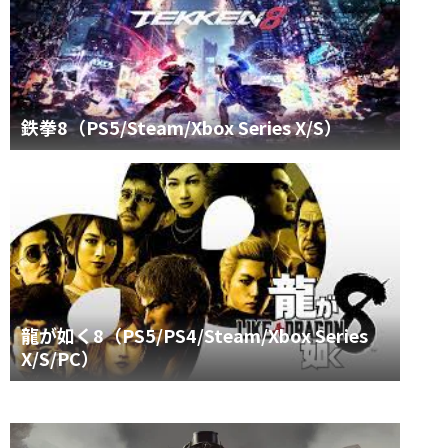
鉄拳8（PS5/Steam/Xbox Series X/S）
龍が如く8（PS5/PS4/Steam/Xbox Series
X/S/PC）