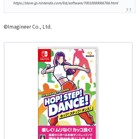
https://store-jp.nintendo.com/list/software/70010000066768.html
©Imagineer Co., Ltd.