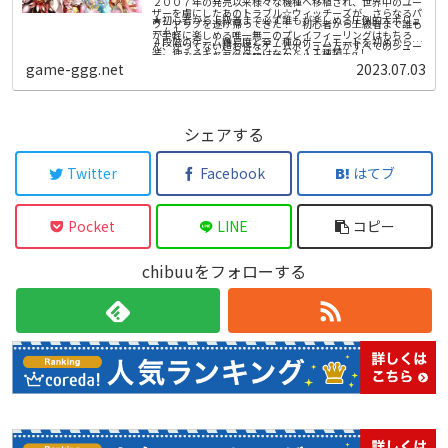
２００７年の発売以来様々な機種へ移植され、世界中のユー
本ゲームには、ゲーム内のバーチャルアイテムを入手するた
ザーを虜にしたあのトラブル☆ウィッチーズが、さらなるパ
めにオプションでバーチャル通貨を購入できるゲーム内機能
★初心者から上級者まで必ず誰もが楽しめる圧倒的大ボリュ
ワーアップを遂げ帰ってきた！ 初心者から上級者まで誰も
が含まれます。
ーム！
が手軽に楽しめる唯一無二のプレイフィーリングはもちろ
４段階のゲーム難易度と全７種のゲームモードを初めから実
ん、かつてない超お得なゲームボリュームがすべてのシュー
装。使えるキャラクターはなんと１１種類＋α！
ティングファンを徹底的に満足させます！
１６年にわたる追加と調整を一挙に実装し、さらに背景をフ
game-ggg.net
2023.07.03
★圧倒的ジャラジャラ感！ 唯一無二のプレイフィーリング
ルポリゴンに置き換え、様々な調整を施したトラブル☆ウィ
がクセになる！
ッチーズシリーズの集大成！ 上級者はもちろん、初めてシ
「魔法陣」で敵の弾をキャッチしてお金に換え「ショップ」
ューティングに触れる方でも必ず自分なりの楽しみ方と出会
に入ってお買いもの。そこで買った強力な「魔法カード」を
える、圧倒的大ボリュームの横スクロールシューティングゲ
使って敵を倒せば、画面上の敵と弾がすべて「スターコイ
ームです。
★プレイをやさしくサポートする仕掛けが満載。
ン」となって押し寄せる！ まさに怒涛のごときジャラジャ
シェアする
ゲームの難易度を徹底的に再調整。さらに「オート魔法カー
ラ感は唯一無二にして超爽快＆クセになること請け合いで
ド」や「オート魔法陣」など、初めて触る方でもストレスフ
す。
ルなプレイにならないよう、あらゆる部分が調整されていま
す。
Twitter
Facebook
はてブ
★ゲームモードは全７種+α！ 忙しい現代ユーザーのプレイ
スタイルにもガッチリ対応！
●アーケードモード
「トラブル☆ウィッチーズふぁいなる！」の標準ゲームモー
Pocket
LINE
コピー
ド。初心者から上級者まで誰もがゼッタイ楽しめる全４難易
度を実装。
●ストーリーモード
各ゲームモードはオンラインランキングに対応しており、上
chibuuをフォローする
フルボイスによるストーリーがついたゲームモード。１１人
位ランキングでは豪華な魔女帽子があなたの名前に付きま
の魔女たちによるゆるゆるストーリーがクセになるかも。
す！
●ワルプルギスナイトモード
他にも、追加キャラクターや、無料アップデートでゲームモ
魔女も敵もパワーアップ！ ボーナス要素などが追加され、
ードの追加を予定しています。
圧倒的ジャラジャラに磨きがかかった超巨強極大ジャラジャ
ラモードです。
●スコアアタックモード
２分間、５分間の制限時間内で、ひたすらスコアを稼ぐモー
ド。腕前レベルに合わせられる全４難易度を実装。
●エンドレスモード
周回プレイモード。プレイ状況はセーブが可能で、ランキン
グにも登録可能！ 高次周がとにかくアツい！
●ＡＣモード
ゲームセンターで稼働中のＡＣ版と同じ敵配置。ここで練習
すればゲーセンでワンコインクリアができるかも！？
●プラクティスモード
好きな時に好きな場所で練習が可能。豊富な設定項目があ