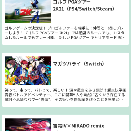
ゴルフ PGAツアー
2K21（PS4/Switch/Steam）
ゴルフゲームの決定版！ プロゴルファーを相手に！仲間と一緒にプレ
ーしよう！『ゴルフ PGAツアー 2K21』では通常のルールでも、カスタ
ムしたルールでもプレー可能。 新しい PGAツアー キャリアモード 腕を
磨いてフェデックスカップのチャンピオンを目指そう！キャリアを積ん
で PGAツアープロたちに挑み、報酬やギアを獲得しよう。 PGAツアー
のプロ選手と新コース TPC ソーグラス や イーストレイクゴルフクラブ
などの実在の有名コースで、 ジャスティン・トーマスやその他11人の
トッププロを相手にプレーしよう。 MyPLAYER と理想のコースを作成
マガツバライ（Switch）
自分のだけのMyPLAYER を作成して、人気ブランドのゴルフ用具やアパ
レルでカスタマイズしたり、1,000種類以上のカスタマイズオプション
で理想のコースをデザインしよう。 初心者でもグリーンを制覇 ゴルフ
初心者ならリアルタイムのチュートリアルやヒント、ショットのアドバ
イスを活用しよう。プロ級の腕前なら「プロの目線」 や 「距離コント
ロール」、「パットプレビュー」 などの革新的な機能でさらに上達し
笑って、走って、バトって、楽しい！ 涙や悲劇をふき飛ばす超爽快学園
よう。 パーティーを組んでプレー オフラインでも、オンラインのマッ
青春バトルアドベンチャー、ここに開幕!! 人や自然に古くから存在する
チでも仲間と一緒にリンクに挑もう。「オルタネートショット」、「ス
摩訶不思議なパワー“霊煌”。 その扱いを修め魔を祓うことを生業とす
トロークプレー」、「スキンズ」、「４人スクランブル」 などのルー
る“霊奏士”見習いの少年、石動隼人は神和学園で平穏な青春を謳歌して
ルが利用可能。 ルールをカスタマイズしよう オンラインソサイエティ
いた。 小遣い稼ぎにバイトで御符を作ったり…… 気のいい友人たちと
で自分のクラブハウスを運営し、フルシーズンでのトーナメントを開催
他愛ない談笑を楽しんだり…… 姉に日頃の感謝として、こっそりプレ
して競い合おう。ルールや参加条件、ハンディキャップ、インベントの
ゼントを計画したりと…… ありふれている代わりに幸福だった日常
設定を作成可能。 過去最高のリアルなコース 実在するコースをスキャ
は、しかし予期せぬ襲撃者の到来で撃ち砕かれる。 学園中が大混乱に
雷電IV×MIKADO remix
ンしてフェアウェイ、グリーン、バンカー、木、湖、池などを忠実にに
陥る最中、仲間を庇って瀕死の重傷を負う隼人。 命が尽きるその寸
再現！ 美しいグラフィックとダイナミックなムービー、スムーズなリ