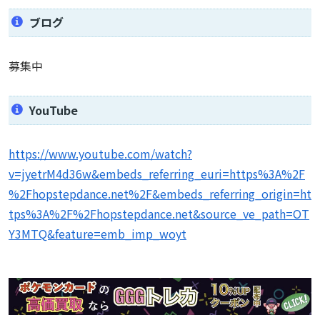
ブログ
募集中
YouTube
https://www.youtube.com/watch?
v=jyetrM4d36w&embeds_referring_euri=https%3A%2F
%2Fhopstepdance.net%2F&embeds_referring_origin=ht
tps%3A%2F%2Fhopstepdance.net&source_ve_path=OT
Y3MTQ&feature=emb_imp_woyt