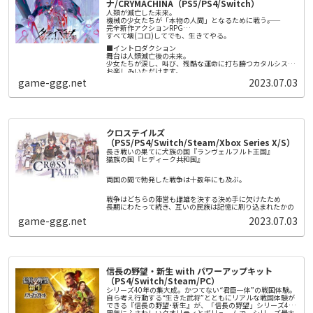
▼相棒「オッチン」
ナ/CRYMACHINA（PS5/PS4/Switch）
数多く手掛けてきた綾部和による『なつもん！ ２０世紀の夏
主人公と一緒に行動する宇宙犬の「オッチン」。オッチンだ
人類が滅亡した未来。
休み』がNintendo Switch™に登場です。
けで重いものを運んだり、背中に主人公とピクミンを乗せ
機械の少女たちが「本物の人間」となるために戦う――。
て、水の上を渡ることだってできます。また、探しているも
完全新作アクションRPG
ののニオイをたどって、その場所まで連れて行ってくれま
すべて壊(コロ)してでも、生きてやる。
ピクミンやオッチンは、主人公の指示に従って働いてくれま
す。
す。それぞれの特徴を知り、ダンドリよく正しい指示を出せ
■イントロダクション
ば、どんなピンチも乗り越えられるでしょう。
舞台は人類滅亡後の未来。
少女たちが涙し、叫び、残酷な運命に打ち勝つカタルシスを
お楽しみいただけます。
▼「ピクミン」を初めてプレイされる方へ
game-ggg.net
2023.07.03
ピクミンはときに原生生物に食べられてしまったり、電気や
■ストーリー
火にやられてしまい、ピクミンを失ってしまうこともあるか
奇病の蔓延する現代。
もしれません。そんな時は、少し前に時間を巻き戻し、何度
病によって死の淵にたつ少女レーベン・ディステルは声を聞
でもやり直すことができます。ピクミンが沢山やられてしま
く。
また本作は、ストーリーを2人で遊ぶこともできます。2Pは
ったら、時間を巻き戻し、ピクミンをより上手に導くことが
ポインターで原生生物に狙いを定めて「エンゴ射撃」した
「あなたは選ばれた。」
できます。
り、アイテムを使って1Pをサポートすることができます。難
クロステイルズ
しいと思ったら、2Pがサポートしつつ、ストーリーを進める
そして訪れる死。
ことができます。
（PS5/PS4/Switch/Steam/Xbox Series X/S）
しかしレーベンは再び目を覚ます。
長き戦いの果てに犬族の国『ランヴェルフルト王国』
猫族の国『ヒディーク共和国』
人類滅亡後の未来。
エノアと名乗る機械の少女に迎えられて。
両国の間で勃発した戦争は十数年にも及ぶ。
そこはエデンと呼ばれる構造体のなか。
戦争はどちらの陣営も雌雄を決する決め手に欠けたため
エデンでは機械たちが人類再生のために
長期にわたって続き、互いの民族は記憶に刷り込まれたかの
「本物の人間」を創造しようと稼働をつづけていた。
ように、
game-ggg.net
2023.07.03
意味もなく互いを憎しみ合っている。
レーベンはエノアに導かれ、
「本物の人間」になるための戦いに巻き込まれていく。
■ゲームの特徴
〇機械の少女たちが紡ぐ「愛」の物語
信長の野望・新生 with パワーアップキット
「家族」として共に生き抜くことを誓い合う少女たち。
（PS4/Switch/Steam/PC）
そんな少女たちの心の機微を丁寧に描いた本作は、儚くも力
強さを感じさせる物語となっています。
シリーズ40年の集大成。かつてない“君臣一体”の戦国体験。
〇戦いの舞台「エデン」と憩いの拠点「箱庭」
自ら考え行動する“生きた武将”とともにリアルな戦国体験が
本作は戦いの舞台「エデン」と憩いの拠点「箱庭」のふたつ
できる『信長の野望･新生』が、「信長の野望」シリーズ40
の世界を行き来しながら物語を進めます。
周年にふさわしいクオリティとボリュームで、シリーズ最大