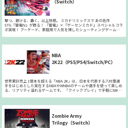
（Switch）
前、彼はご先祖様が封印した怨念の化身“マガツ”の少女と邂逅を果た
プレイシステム、そしてルーク・エルヴィとリッチ・ビームによる一打
す。 それは千年前、平安の世において都を震撼させた十三魔将。 ――見目
ごとの実況解説で、テレビ放送さながらの PGAツアーを楽しもう。
麗しき少女の姿で、災禍鵼・祀怨は微笑んだ。 「よくぞ参った――そこの
うつけよ、生きたいか？」 「契約じゃ。妾をその手で解き放て」 「汝
に力をくれてやろう」 そして、始まる物語。 煌めくような青春の
撃つ、避ける、轟く、以上快感。 ミカドリミックスで あの名作
日々。 「ちっぽけな石ころだって、動き出せばきっと何かを起こせる
STG『雷電IV』が甦る！ 『雷電』×『ゲーセンミカド』スペシャルコラ
さ！」 晴れ渡る空のようなマガツバライが幕開ける。
ボ実現！ アーケード、家庭用で人気を博したシューティングゲーム
『雷電IV』が、ゲーセンミカドプロデュースの豪華アーティスト陣によ
るBGMリミックスを加え、Nintendo Switch に登場！ 全ステージ/全
ボス曲、豪華16曲が、生演奏・新アレンジで新たに生まれ変わる！ 参
加アーティスト：佐藤豪バンド/HEAVY METAL RAIDEN/FANTOM
IRIS/O.T.K./細井聡司/松本大輔(CAVE)/小塩広和/ヨナオケイシ ・Switch
NBA
ならではの新要素 ミカドリミックスBGMセット・オリジナルBGMセッ
2K22（PS5/PS4/Switch/PC）
トの切り替え機能を始め、サウンドモード・ステージBGMセレクト機
能も完備し、新たな雷電サウンドを思う存分堪能できる！ さらに
Switchテーブルモード、TVモードの縦画面表示に対応し、ゲームセン
ターのような臨場感を再現！ ・充実のゲームモード アーケードを完全
移植した「アーケードモード」、家庭用でステージが追加された「アデ
世界累計売上 1億本を超える「NBA 2K」は、日本を代表する八村塁選
ィショナルモード」「オーバーキルモード」を完全再現！ ボス兵器と
手をはじめとした実在するNBAやWNBAのチームや選手を使って楽しめ
連戦する「ボスラッシュモード」や1ステージ限定のスコア記録に迫る
る、リアリティ溢れるゲームです。 「クイックプレイ」で手軽にNBA
「スコアアタックモード」などのゲームモードがズラリ登場。 ・全国
の試合を楽しんだり、「MyTEAM」モードで現在のスター選手から往年
のプレイヤーが集結する。 白熱のオンライン機能 「ワールドランキン
のレジェンド選手まで好きな選手を使ったドリームチームを結成して対
グモード」では、世界中のプレイヤーがしのぎを削るランキングに参戦
戦したり、大人気「MyCAREER」モードであなた自身がNBA選手となっ
可能。自分のプレイをオンライン上で公開できる「リプレイ公開機能」
てキャリアを積んでNBAの大舞台へと駆け上がったり、「MyGM」や
で 自己記録のプレイムービーを全国に向けて発信したり、ライバルの
「MyLEAGUE」モードでチームの経営者となって手腕が試されたり。初
Zombie Army
プレイを研究する事ができる。オンライン機能を活用して自分流の攻略
心者からベテランまで、誰もが楽しみながら本場NBAの感動と興奮を味
法を見出そう！
Trilogy（Switch）
わえます！