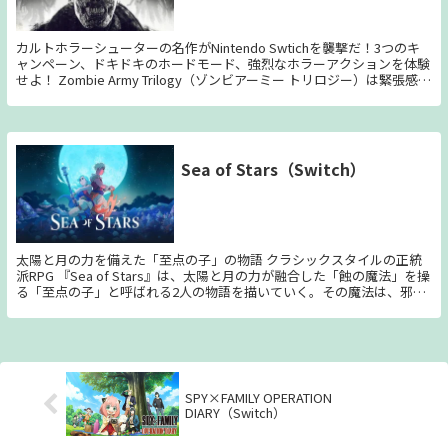
カルトホラーシューターの名作がNintendo Swtichを襲撃だ！3つのキ
ャンペーン、ドキドキのホードモード、強烈なホラーアクションを体験
せよ！ Zombie Army Trilogy（ゾンビアーミー トリロジー）は緊張感あ
ふれるサードパーソンシューターゲームだ。3つのキャンペーン、ドキ
ドキのホードモード、強烈なホラーアクションを体験せよ！ 第二次世
界大戦の末期、驚がくのゾンビ兵士の軍団がヨーロッパ全土を脅かさん
としていた。1人で立ち向かうも良し、仲間と協力するも良し、ゾンビ
の脅威から人類を救え！ 壮大なる3つのキャンペーン、魔がはびこる15
Sea of Stars（Switch）
のミッションを戦い抜け。ソロプレイもアリ、オンラインまたはローカ
ルでの2～4人協力プレイもアリだ。君は立ちはだかる困難を乗り越え
られるか？ - 究極のホラーパッケージ - 身の毛もよだつキャンペーン、
強烈なホードモード、全て1～4人プレイ対応 - 魂震えるガンプレイ - ジ
ャンル最強のライフル弾道、強力な武器や死の罠の数々でゾンビどもを
葬り去れ！全てをさらすX線キルカメラで、弾丸がゾンビの頭蓋や四肢
太陽と月の力を備えた「至点の子」の物語 クラシックスタイルの正統
を切り裂くさまを眺めるがいい - 様々なカスタマイズ要素 - プレイアブ
派RPG 『Sea of Stars』は、太陽と月の力が融合した「蝕の魔法」を操
ルキャラクターは8人、装備も難易度も自由にカスタマイズ可能
る「至点の子」と呼ばれる2人の物語を描いていく。その魔法は、邪悪
な錬金術師「フレッシュマンサー」が生み出す恐ろしい怪物に対抗でき
る唯一の力である。 ＜ゲームの特長＞ ◆クラシカルなターン制の戦闘
タイミングに合わせてボタンを入力する強ヒットと防御、コンボ技、威
力強化、ダメージ系統と魔法の相性など、ひとつひとつの戦いに楽しみ
が生まれる戦闘システム。 ◆のびのびとした旅 泳ぐ、登る、ジャンプ
する、飛び降りる、持ち上げるなど、スムーズに世界を冒険できる。
SPY×FAMILY OPERATION
◆心に刻まれる濃密な冒険物語 それぞれのキャラクターやエピソード
DIARY（Switch）
があなたの心を惹きつける。 ◆あなたが触れられる世界 気分転換がし
たい？ 航海、料理、釣り、ボードゲームなどさまざまなミニゲームを