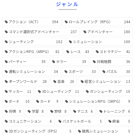
ジャンル
アクション（ACT）
394
ロールプレイング（RPG）
244
コマンド選択式アドベンチャー
237
アドベンチャー
180
シューティング
102
シミュレーション
100
アクションRPG（ARPG）
81
レース
43
ストラテジー
41
パーティー
39
ホラー
39
対戦格闘
36
運転シミュレーション
34
スポーツ
33
パズル
30
オープンワールド
28
音楽
20
経営シミュレーション
13
サッカー
11
3Dシューティング
11
ガンシューティング
10
ボード
10
カード
9
シミュレーションRPG（SRPG）
9
将棋
9
学習
8
野球
8
テニス
6
トレーニング
6
コミュニケーション
6
バスケットボール
5
麻雀
5
3Dガンシューティング（FPS）
5
競馬シミュレーション
5