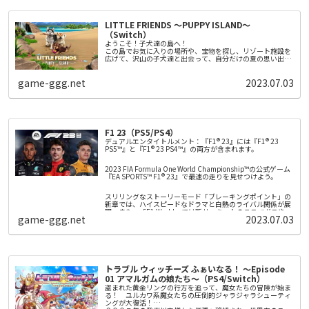
◆自分好みの装備を集めましょう！
プレイするのが初めての方にもうれしい新規要素を多数追加
武器、防具、アクセサリーといった装備がクエスト報酬や敵
しました。
を倒すことにより手に入ります。さらに「鍛冶屋」に行け
焦らずゆっくりプレイできる【無期限モード】やキャラクタ
LITTLE FRIENDS ～PUPPY ISLAND～
ば、装備の打ち直しをしてそれぞれの装備性能をランダムに
ーたちとの交流イベントの追加、華やかな演出の必殺技…さ
変化させることもできます。
（Switch）
◆「幻想郷」の住人が持つお悩みを解決！多種多様なサブク
らにボリュームアップした本作の世界を楽しめます。
ようこそ！子犬達の島へ！
エスト
この島でお気に入りの場所や、宝物を探し、リゾート施設を
人間、仙人、妖怪たちから持ち掛けられる相談事（サブクエ
広げて、沢山の子犬達と出会って、自分だけの夏の思い出を
スト）を解決してあげましょう。人探しや異変の調査 、戦闘
つくろう！
用人形との模擬戦など様々な相談事が舞い込みます。クリア
友達になろう！
すると、プレイヤーのステータスを上げるための強化石や、
全9種類の子犬達と仲良くなって冒険
game-ggg.net
2023.07.03
戦闘を有利にするレアな装備などが入手できます。
冒険しよう
愛犬と一緒に島を冒険
お世話をしよう
冒険のあとは綺麗にしてあげよう
F1 23（PS5/PS4）
デュアルエンタイトルメント：『F1® 23』には『F1® 23
PS5™』と『F1® 23 PS4™』の両方が含まれます。
2023 FIA Formula One World Championship™の公式ゲーム
『EA SPORTS™ F1® 23』で最速の走りを見せつけよう。
スリリングなストーリーモード「ブレーキングポイント」の
新章では、ハイスピードなドラマと白熱のライバル関係が展
開。また、「F1 World」では新サーキットのラスベガスやカ
game-ggg.net
2023.07.03
タールでホイール・トゥ・ホイールのレースを楽しみ、報酬
やアップグレードを手に入れることができます。さらに、新
● ブレーキングポイント2：F1® 23で新章が幕を開けます。
しいレッドフラッグが本格的な戦略的要素を加え、レース距
離35%機能がさらなるアクションと興奮をもたらします。F1
公式ラインナップの20名の人気ドライバーと10の人気チー
● さらにリアルさを追及：ラスベガスとカタールの新サーキ
ムと共に2023年の最新マシンを走らせましょう。そして、
ット、レッドフラッグ、レース距離35%など。
「マイチーム・キャリアモード」では、ドリームチームを作
トラブル ウィッチーズ ふぁいなる！ ～Episode
り上げ、画面分割や拡張されたクロスプラットフォームマル
01 アマルガムの娘たち～（PS4/Switch）
● F1® World：チャレンジをクリアして、報酬を獲得し、ア
チプレイヤーで競ったり、新登場のRaceNetリーグで他のプ
ップグレードを手に入れて、新たな進行状況システムでF1®
レイヤーと繋がりながら、勝利を勝ち取りましょう。
盗まれた黄金リングの行方を追って、魔女たちの冒険が始ま
の旅を楽しみましょう。
る！ ユルカワ系魔女たちの圧倒的ジャラジャラシューティ
ングが大復活！