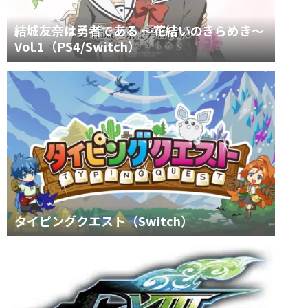
結城友奈は勇者である ～花結いのきらめき～
Vol.1（PS4/Switch）
タイピングクエスト（Switch）