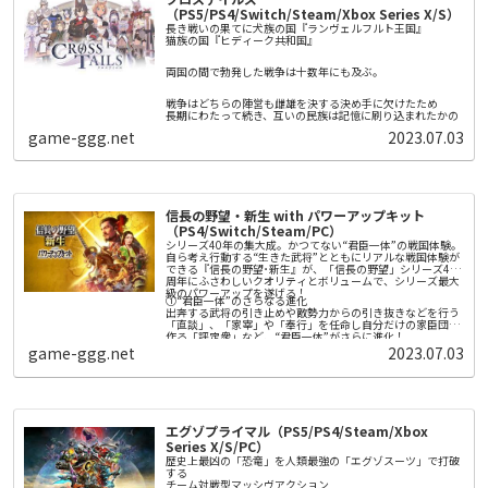
そして訪れる死。
ことができます。
（PS5/PS4/Switch/Steam/Xbox Series X/S）
しかしレーベンは再び目を覚ます。
長き戦いの果てに犬族の国『ランヴェルフルト王国』
猫族の国『ヒディーク共和国』
人類滅亡後の未来。
エノアと名乗る機械の少女に迎えられて。
両国の間で勃発した戦争は十数年にも及ぶ。
そこはエデンと呼ばれる構造体のなか。
戦争はどちらの陣営も雌雄を決する決め手に欠けたため
エデンでは機械たちが人類再生のために
長期にわたって続き、互いの民族は記憶に刷り込まれたかの
「本物の人間」を創造しようと稼働をつづけていた。
ように、
game-ggg.net
2023.07.03
意味もなく互いを憎しみ合っている。
レーベンはエノアに導かれ、
「本物の人間」になるための戦いに巻き込まれていく。
■ゲームの特徴
〇機械の少女たちが紡ぐ「愛」の物語
信長の野望・新生 with パワーアップキット
「家族」として共に生き抜くことを誓い合う少女たち。
（PS4/Switch/Steam/PC）
そんな少女たちの心の機微を丁寧に描いた本作は、儚くも力
強さを感じさせる物語となっています。
シリーズ40年の集大成。かつてない“君臣一体”の戦国体験。
〇戦いの舞台「エデン」と憩いの拠点「箱庭」
自ら考え行動する“生きた武将”とともにリアルな戦国体験が
本作は戦いの舞台「エデン」と憩いの拠点「箱庭」のふたつ
できる『信長の野望･新生』が、「信長の野望」シリーズ40
の世界を行き来しながら物語を進めます。
周年にふさわしいクオリティとボリュームで、シリーズ最大
「エデン」では敵との爽快感＆カタルシスのある攻防を楽し
級のパワーアップを遂げる！
めるほか、未知なる施設——未知なる敵——未知なるアイテ
①“君臣一体”のさらなる進化
〇爽快感＆カタルシスのある攻防
ムなど、未知を探索し発見するロマンを味わえます。
出奔する武将の引き止めや敵勢力からの引き抜きなどを行う
エデンでは3人のプレイアブルキャラクターをステージごと
「箱庭」ではキャラクターの強化ができるほか、お茶会と呼
「直談」、「家宰」や「奉行」を任命し自分だけの家臣団を
に切り替えて戦うことができます。
ばれるキャラクターたちの日常会話や、収集した読み物や楽
作る「評定衆」など、“君臣一体”がさらに進化！
戦闘時には近接攻撃と遠距離攻撃を切り替えながら爽快感の
曲を鑑賞できます。
game-ggg.net
2023.07.03
あるコンボが繋がるほか、ジャスト回避やカウンターを用い
②城下一帯を巻き込んだ白熱の「攻城戦」
〇戦略の鍵を握る兵装「眷属機」
て敵の攻撃をあしらうカタルシスを味わえます。
「攻城戦」がこれまでにない装いで登場。城そのものの攻略
敵を倒すことで眷属機という、キャラクターの背面に浮遊す
にとどまらない、ダイナミックかつリアリティのある攻城戦
る兵装を収集することができます。
が楽しめる！200以上の専用マップで城ごとの特徴を活かし
外観と性能の異なる70種類以上の眷属機は、左右別のものを
勝利を掴め！
従える事が可能で、その兵装にあった自動攻撃を行います。
③勢力ごとに異なる多彩な戦略性
更には「思装」と呼ばれる制御アイテムを付与する事で、プ
勢力を特徴づける「政策」を大幅に拡充。さらに城ごとに役
エグゾプライマル（PS5/PS4/Steam/Xbox
レイヤーの戦略に合わせてその攻撃をカスタムする事もでき
割を決め拠点間のネットワークを築き、活かす「城役割」
Series X/S/PC）
ます。
や、新たなプレイ感を生み出す「軍団戦略」など、自分だけ
の戦略を実現する新要素を追加！
歴史上最凶の「恐竜」を人類最強の「エグゾスーツ」で打破
④定番の各種エディタ機能をはじめ、追加要素も充実！
する
シナリオやイベント、特性など、従来要素も大幅ボリューム
チーム対戦型マッシヴアクション​​