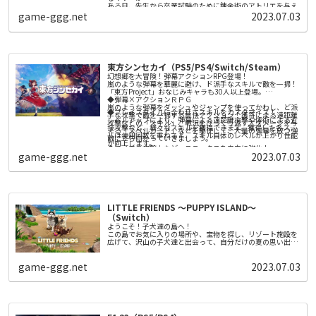
ある日、先生から卒業試験のために錬金術のアトリエを与え
しよう！
◆おすそわけプレイにも対応！
られます。
game-ggg.net
2023.07.03
試験の課題は、先生が納得するアイテムを完成させること。
家族や友達と一緒に、オンラインのエピソードマッチに挑も
う！
そのために錬金術の腕前を上げたり、調合の材料を集めた
り、参考書や道具、冒険者を雇うためのお金を集めたり……
調合・戦闘・依頼と、できることは盛りだくさん！
東方シンセカイ（PS5/PS4/Switch/Steam）
どこから始めるかはあなたの自由！ あなた自身の楽しみ方
幻想郷を大冒険！弾幕アクションRPG登場！
で、アカデミーの卒業を目指しましょう。
嵐のような弾幕を華麗に避け、ド派手なスキルで敵を一掃！
「東方Project」おなじみキャラも30人以上登場。
◆弾幕×アクションＲＰＧ
《本作のポイント》
嵐のような弾幕をダッシュやジャンプを使ってかわし、ど派
■グラフィックを刷新！ 現代の技術で、より活き活きとマ
◆プレイスタイルに合わせてスキルをカスタマイズ！
手な攻撃で敵を一掃する爽快アクション！護符による遠距離
リーたちが描かれる！
レベルアップにより、弾幕による遠距離攻撃や体術による近
攻撃などの「スキル」、戦況をひっくり返す大ダメージを与
キャラクターの立ち絵やイベントスチルを刷新し、立ち絵に
接攻撃など、様々なスキルを獲得できます。獲得した各スキ
える「スペルカード」などを駆使して、大量の弾幕を放つ強
は２Ｄアニメーションも実装しました。
ルは使用回数を重ねると、スキル自体のレベルが上がり性能
■現代にあわせてより遊びやすくなった「アトリエ」シリー
敵に立ち向かっていきましょう。
また、キャラクターやステージの３Ｄモデルも実装。移動や
が向上します。
ズの原点
◆ライフや攻撃力など、ステータスを自由に強化！
探索などでは、可愛いミニキャラたちが動きまわります。
オリジナル版のシンプルかつ自由度の高いプレイ感はそのま
game-ggg.net
2023.07.03
クエスト報酬などで手に入る強化石を使い、アナタのプレイ
まに、 チュートリアルや各種仕様への誘導を拡充しました。
スタイルに合わせてステータスを割り振りましょう！
さらに、街中の移動や採取などの仕様を改修し、快適で遊び
■ゲーム体験をさらに深める新規要素を多数追加！
やすくリメイクしています。
オリジナル版のファンはもちろん、「アトリエ」シリーズを
◆自分好みの装備を集めましょう！
プレイするのが初めての方にもうれしい新規要素を多数追加
武器、防具、アクセサリーといった装備がクエスト報酬や敵
しました。
を倒すことにより手に入ります。さらに「鍛冶屋」に行け
焦らずゆっくりプレイできる【無期限モード】やキャラクタ
LITTLE FRIENDS ～PUPPY ISLAND～
ば、装備の打ち直しをしてそれぞれの装備性能をランダムに
ーたちとの交流イベントの追加、華やかな演出の必殺技…さ
変化させることもできます。
（Switch）
◆「幻想郷」の住人が持つお悩みを解決！多種多様なサブク
らにボリュームアップした本作の世界を楽しめます。
ようこそ！子犬達の島へ！
エスト
この島でお気に入りの場所や、宝物を探し、リゾート施設を
人間、仙人、妖怪たちから持ち掛けられる相談事（サブクエ
広げて、沢山の子犬達と出会って、自分だけの夏の思い出を
スト）を解決してあげましょう。人探しや異変の調査 、戦闘
つくろう！
用人形との模擬戦など様々な相談事が舞い込みます。クリア
友達になろう！
すると、プレイヤーのステータスを上げるための強化石や、
全9種類の子犬達と仲良くなって冒険
game-ggg.net
2023.07.03
戦闘を有利にするレアな装備などが入手できます。
冒険しよう
愛犬と一緒に島を冒険
お世話をしよう
冒険のあとは綺麗にしてあげよう