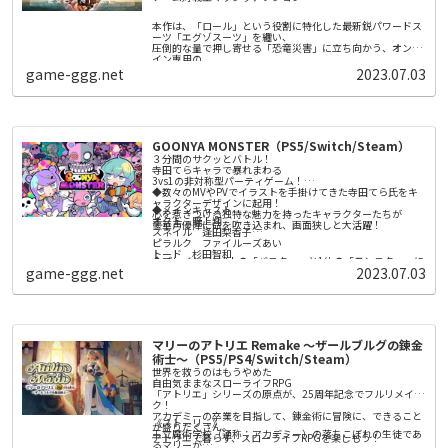
アップ。さらに武将やBGM、シナリオの編集機能や、新勢力
作成機能など人気要素も充実！
本作は、「ロール」という役割に特化した最新鋭パワードス
ーツ「エグゾスーツ」を纏い、
圧倒的な量で押し寄せる「恐竜災害」に立ち向かう、オンラ
イン専用の
チーム対戦型マッシヴアクション。
game-ggg.net
2023.07.03
メインモード「ディノサバイバル」は、5人のプレイヤーが
１つのチームとなり、
チーム同士で競い合う５人vs５人の「対戦型PvE」となって
いる。
恐竜災害が発生する地域で、新世代AI「リヴァイアサン」が
提示する多種多様なミッションを、
GOONYA MONSTER（PS5/Switch/Steam）
対戦相手のチームよりも早く達成できれば勝利だ。
時には対戦チームを直接攻撃して倒したり、時には共闘した
３分間のサクッとバトル！
りしながら、いち早くミッションを達成しよう。
寺田てらキャラで暴れまわる
提示されるミッションは、プレイヤーの腕前や状況によって
3vs1の非対称型パーティゲーム！
変化。プレイする度に違った体験が待っている。
◆数々のMVやPVでイラストを手掛けてきた寺田てら氏をキ
ャラクターデザインに起用！
◆メインキャスト
心を惹きつける独特な魅力を持ったキャラクターたちが
オクト 野上翔
豪華声優陣に命を吹き込まれ、画面狭しと大活躍！
スネイル 逢田梨香子
ピラルク ファイルーズあい
トード 杉田智和
◆プレイヤーは3人の「バスター」と1体の「モンスター」に
ぐーにゃん 井澤詩織
game-ggg.net
2023.07.03
分かれて戦う！
バスターは他のプレイヤーと協力して、
モンスターは圧倒的な強さで勝利を掴め！
◆バスター：多彩なウェポンを使いこなし勝負を有利に進め
よう！
レーザー！ ショットガン！ 火炎放射器！
マリーのアトリエ Remake ～ザールブルグの錬金
爽快感のあるウェポンで敵を一網打尽！
ステージ内に現れるアンデッドを倒し、ソウルを集めるのが
術士～（PS5/PS4/Switch/Steam）
◆モンスター：ド派手なスキルでバスターどもをぶっ飛ば
バスターの勝利条件だ！
世界を救うのはもうやめた
せ！
自由気ままなスローライフRPG
極太ビームや超巨大化、
「アトリエ」シリーズの原点が、25周年記念でフルリメイ
必殺の“捕食” でバスターたちをやっつけろ！
ク！
バスターを全滅させるか、制限時間が経過すれば、モンスタ
◆遊べば遊ぶほどストーリーが展開する「エピソードマッ
アカデミーの卒業を目指して、錬金術に冒険に、できること
ーの勝利だ！
《ストーリー》
チ」！
が盛りだくさん。
王立魔術学校（通称：アカデミー）の落ちこぼれの生徒であ
レベルアップでカスタマイズアイテムが手に入る！
アトリエで暮らす、スローライフRPGを楽しもう！
るマリーが
お気に入りのキャラクターをおもしろ衣装でコーディネート