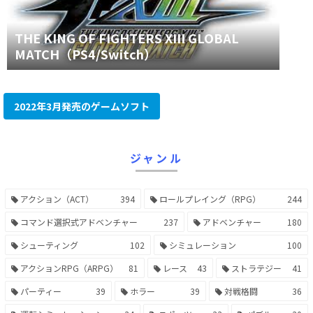
THE KING OF FIGHTERS XIII GLOBAL
MATCH（PS4/Switch）
2022年3月発売のゲームソフト
ジャンル
アクション（ACT）
394
ロールプレイング（RPG）
244
コマンド選択式アドベンチャー
237
アドベンチャー
180
シューティング
102
シミュレーション
100
アクションRPG（ARPG）
81
レース
43
ストラテジー
41
パーティー
39
ホラー
39
対戦格闘
36