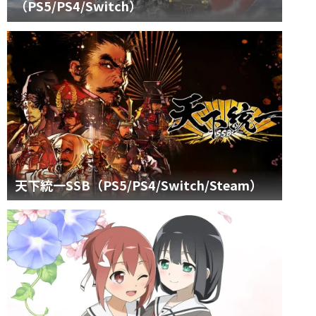
（PS5/PS4/Switch）
天下統一SSB（PS5/PS4/Switch/Steam）