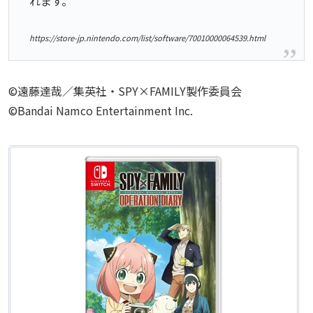
れます。
https://store-jp.nintendo.com/list/software/70010000064539.html
©遠藤達哉／集英社・SPY×FAMILY製作委員会
©Bandai Namco Entertainment Inc.