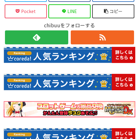
●アーケードモード
「トラブル☆ウィッチーズふぁいなる！」の標準ゲームモー
Pocket
LINE
コピー
ド。初心者から上級者まで誰もがゼッタイ楽しめる全４難易
度を実装。
●ストーリーモード
各ゲームモードはオンラインランキングに対応しており、上
chibuuをフォローする
フルボイスによるストーリーがついたゲームモード。１１人
位ランキングでは豪華な魔女帽子があなたの名前に付きま
の魔女たちによるゆるゆるストーリーがクセになるかも。
す！
●ワルプルギスナイトモード
他にも、追加キャラクターや、無料アップデートでゲームモ
魔女も敵もパワーアップ！ ボーナス要素などが追加され、
ードの追加を予定しています。
圧倒的ジャラジャラに磨きがかかった超巨強極大ジャラジャ
ラモードです。
●スコアアタックモード
２分間、５分間の制限時間内で、ひたすらスコアを稼ぐモー
ド。腕前レベルに合わせられる全４難易度を実装。
●エンドレスモード
周回プレイモード。プレイ状況はセーブが可能で、ランキン
グにも登録可能！ 高次周がとにかくアツい！
●ＡＣモード
ゲームセンターで稼働中のＡＣ版と同じ敵配置。ここで練習
すればゲーセンでワンコインクリアができるかも！？
●プラクティスモード
好きな時に好きな場所で練習が可能。豊富な設定項目があ
り、いつもと違った状況のシミュレートや練習も出来ちゃい
ます。