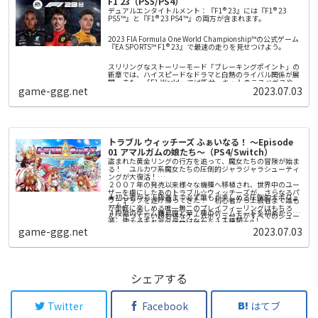
F1 23（PS5/PS4）
デュアルエンタイトルメント：『F1® 23』には『F1® 23
PS5™』と『F1® 23 PS4™』の両方が含まれます。
2023 FIA Formula One World Championship™の公式ゲーム
『EA SPORTS™ F1® 23』で最速の走りを見せつけよう。
スリリングなストーリーモード「ブレーキングポイント」の
新章では、ハイスピードなドラマと白熱のライバル関係が展
開。また、「F1 World」では新サーキットのラスベガスやカ
game-ggg.net
2023.07.03
タールでホイール・トゥ・ホイールのレースを楽しみ、報酬
やアップグレードを手に入れることができます。さらに、新
● ブレーキングポイント2：F1® 23で新章が幕を開けます。
しいレッドフラッグが本格的な戦略的要素を加え、レース距
離35%機能がさらなるアクションと興奮をもたらします。F1
公式ラインナップの20名の人気ドライバーと10の人気チー
● さらにリアルさを追及：ラスベガスとカタールの新サーキ
ムと共に2023年の最新マシンを走らせましょう。そして、
ット、レッドフラッグ、レース距離35%など。
「マイチーム・キャリアモード」では、ドリームチームを作
トラブル ウィッチーズ ふぁいなる！ ～Episode
り上げ、画面分割や拡張されたクロスプラットフォームマル
01 アマルガムの娘たち～（PS4/Switch）
● F1® World：チャレンジをクリアして、報酬を獲得し、ア
チプレイヤーで競ったり、新登場のRaceNetリーグで他のプ
ップグレードを手に入れて、新たな進行状況システムでF1®
レイヤーと繋がりながら、勝利を勝ち取りましょう。
盗まれた黄金リングの行方を追って、魔女たちの冒険が始ま
の旅を楽しみましょう。
る！ ユルカワ系魔女たちの圧倒的ジャラジャラシューティ
ングが大復活！
２００７年の発売以来様々な機種へ移植され、世界中のユー
本ゲームには、ゲーム内のバーチャルアイテムを入手するた
ザーを虜にしたあのトラブル☆ウィッチーズが、さらなるパ
めにオプションでバーチャル通貨を購入できるゲーム内機能
★初心者から上級者まで必ず誰もが楽しめる圧倒的大ボリュ
ワーアップを遂げ帰ってきた！ 初心者から上級者まで誰も
が含まれます。
ーム！
が手軽に楽しめる唯一無二のプレイフィーリングはもちろ
４段階のゲーム難易度と全７種のゲームモードを初めから実
ん、かつてない超お得なゲームボリュームがすべてのシュー
装。使えるキャラクターはなんと１１種類＋α！
ティングファンを徹底的に満足させます！
１６年にわたる追加と調整を一挙に実装し、さらに背景をフ
game-ggg.net
2023.07.03
★圧倒的ジャラジャラ感！ 唯一無二のプレイフィーリング
ルポリゴンに置き換え、様々な調整を施したトラブル☆ウィ
がクセになる！
ッチーズシリーズの集大成！ 上級者はもちろん、初めてシ
「魔法陣」で敵の弾をキャッチしてお金に換え「ショップ」
ューティングに触れる方でも必ず自分なりの楽しみ方と出会
に入ってお買いもの。そこで買った強力な「魔法カード」を
える、圧倒的大ボリュームの横スクロールシューティングゲ
使って敵を倒せば、画面上の敵と弾がすべて「スターコイ
ームです。
★プレイをやさしくサポートする仕掛けが満載。
ン」となって押し寄せる！ まさに怒涛のごときジャラジャ
シェアする
ゲームの難易度を徹底的に再調整。さらに「オート魔法カー
ラ感は唯一無二にして超爽快＆クセになること請け合いで
ド」や「オート魔法陣」など、初めて触る方でもストレスフ
す。
ルなプレイにならないよう、あらゆる部分が調整されていま
す。
Twitter
Facebook
はてブ
★ゲームモードは全７種+α！ 忙しい現代ユーザーのプレイ
スタイルにもガッチリ対応！