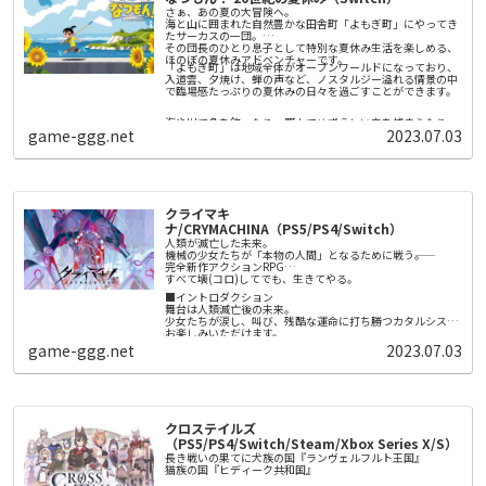
さぁ、あの夏の大冒険へ。
ピクミンは、原生生物にも勇敢に立ち向かいます。1匹1匹は
海と山に囲まれた自然豊かな田舎町「よもぎ町」にやってき
か弱く、ときには食べられてしまうこともありますが、たく
たサーカスの一団。
さんのピクミンが力を合わせれば、大きな相手も倒すことが
その団長のひとり息子として特別な夏休み生活を楽しめる、
できます。
ほのぼの夏休みアドベンチャーです。
「よもぎ町」は地域全体がオープンワールドになっており、
ピクミンには、さまざまな種類がいます。「赤ピクミン」は
入道雲、夕焼け、蝉の声など、ノスタルジー溢れる情景の中
火に強く、「青ピクミン」は水中を泳ぐことができる…とい
で臨場感たっぷりの夏休みの日々を過ごすことができます。
ったような、いろいろな特徴があります。
海や川で魚を釣ったり、野山でめずらしい虫を捕まえたり、
新たに発見された「氷ピクミン」は、原生生物や水面を凍ら
game-ggg.net
2023.07.03
夏休みには楽しい遊びがたくさん！サーカスのお手伝いをす
せることができます。氷ピクミンに指示をすれば、凍らせた
るもよし、町で暮らす人々と交流するもよし。夏祭りでは花
氷の上を主人公たちが進むこともできます。
火や盆踊りが夜を明るく彩ります。そして列車に乗れば隣町
を訪れることも――。
たくさんの出会いや体験を通して、自分だけの特別な夏休み
また、夜にしか現れない「ヒカリピクミン」と共に、原生生
の思い出を作りませんか？
物が凶暴化する、危険な夜の探索に繰り出します。
クライマキ
夏休みや子供時代へのノスタルジーをテーマにしたゲームを
▼相棒「オッチン」
ナ/CRYMACHINA（PS5/PS4/Switch）
数多く手掛けてきた綾部和による『なつもん！ ２０世紀の夏
主人公と一緒に行動する宇宙犬の「オッチン」。オッチンだ
人類が滅亡した未来。
休み』がNintendo Switch™に登場です。
けで重いものを運んだり、背中に主人公とピクミンを乗せ
機械の少女たちが「本物の人間」となるために戦う――。
て、水の上を渡ることだってできます。また、探しているも
完全新作アクションRPG
ののニオイをたどって、その場所まで連れて行ってくれま
すべて壊(コロ)してでも、生きてやる。
ピクミンやオッチンは、主人公の指示に従って働いてくれま
す。
す。それぞれの特徴を知り、ダンドリよく正しい指示を出せ
■イントロダクション
ば、どんなピンチも乗り越えられるでしょう。
舞台は人類滅亡後の未来。
少女たちが涙し、叫び、残酷な運命に打ち勝つカタルシスを
お楽しみいただけます。
▼「ピクミン」を初めてプレイされる方へ
game-ggg.net
2023.07.03
ピクミンはときに原生生物に食べられてしまったり、電気や
■ストーリー
火にやられてしまい、ピクミンを失ってしまうこともあるか
奇病の蔓延する現代。
もしれません。そんな時は、少し前に時間を巻き戻し、何度
病によって死の淵にたつ少女レーベン・ディステルは声を聞
でもやり直すことができます。ピクミンが沢山やられてしま
く。
また本作は、ストーリーを2人で遊ぶこともできます。2Pは
ったら、時間を巻き戻し、ピクミンをより上手に導くことが
ポインターで原生生物に狙いを定めて「エンゴ射撃」した
「あなたは選ばれた。」
できます。
り、アイテムを使って1Pをサポートすることができます。難
クロステイルズ
しいと思ったら、2Pがサポートしつつ、ストーリーを進める
そして訪れる死。
ことができます。
（PS5/PS4/Switch/Steam/Xbox Series X/S）
しかしレーベンは再び目を覚ます。
長き戦いの果てに犬族の国『ランヴェルフルト王国』
猫族の国『ヒディーク共和国』
人類滅亡後の未来。