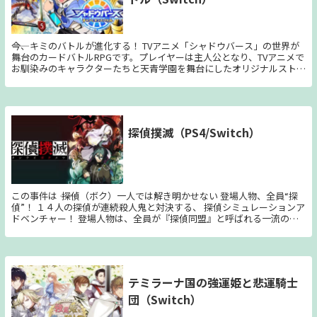
化」することによって、“見た目”も“わざ”もパワーアップ。攻撃の手数
が増えたり、攻撃範囲が広がったり、より多彩なアクションを楽しめま
す。 ◆新アクション「ほおばりヘンケイ」 新世界に散らばる車や自販
機などをほおばることで特別なアクションができる「ほおばりヘンケ
――今、キミのバトルが進化する！ TVアニメ「シャドウバース」の世界が
イ」。ほおばるアイテムによって様々な姿に変化し、ステージの探索や
舞台のカードバトルRPGです。プレイヤーは主人公となり、TVアニメで
ワドルディの救出に大活躍します。 ◆カービィとバンダナワドルディ
お馴染みのキャラクターたちと天青学園を舞台にしたオリジナルストー
で2人協力プレイ Joy-Conをおすそわけすれば、カービィとバンダナワ
リーを繰り広げていきます。特別な召喚演出や本作オリジナルのカード
ドルディの2人で新世界を冒険することができます。
など、本作ならではの要素が満載です。 ■「Shadowverse」と基本ル
ールはまったく同じ！ 本格スマホカードバトル「Shadowverse」と基
本ルールはまったく同じまま、Nintendo Switchで遊べます。さらに本
作だけでしか見られない超豪華なバトル演出もあります。 ■初心者で
探偵撲滅（PS4/Switch）
も安心！誰でも楽しみながらルールや用語を覚えられる！ ストーリー
を楽しみながらカードゲームのルールや用語を覚えられます。さらに困
ったときは、「アドバイス機能」もあり、ヘルプ機能も充実していま
す。初心者でもルールをしっかりマスターできます。 ■オンライン機
能、ローカル通信バトルも！ オンライン機能も充実。「ランクマッ
チ」で、オンライン上のさまざまなプレイヤーと遊べます。さらに豪華
この事件は ―― 探偵（ボク）一人では解き明かせない 登場人物、全員“探
な報酬をゲットできる「バトルパス」もあります。もちろん、友達とス
偵”！ １４人の探偵が連続殺人鬼と対決する、 探偵シミュレーションア
イッチを持ち寄って「ローカル通信バトル」で遊ぶこともできます。
ドベンチャー！ 登場人物は、全員が『探偵同盟』と呼ばれる一流の探
偵で構成された組織の一員。 主人公の『無能探偵』や鎧に身を包んだ
『武装探偵』、記憶力に優れた読書好き『文学探偵』に、オカルトの専
門家『魔界探偵』など、個性の異なる探偵たちが多数登場します。 ゲ
ーム中には、探偵たちによる捜査パートが発生。 しかしプレイヤーの
分身『無能探偵』には特技がありません。 そのため、信頼を得た探偵
テミラーナ国の強運姫と悲運騎士
たちに的確な指示を出し、代わりに捜査を進めてもらうことが、ゲーム
団（Switch）
の鍵となります。 【ストーリー】 100人以上の死者を出し、国中を混乱
に陥れた連続殺人鬼『八ツ裂き公』。その凶行を止めるため、優秀な探