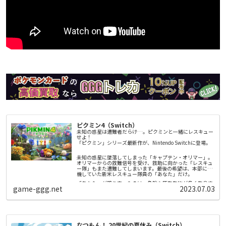
ピクミン4（Switch）
未知の惑星は遭難者だらけ…。ピクミンと一緒にレスキュー
せよ！
「ピクミン」シリーズ最新作が、Nintendo Switchに登場。
未知の惑星に墜落してしまった「キャプテン・オリマー」。
オリマーからの救難信号を受け、救助に向かった「レスキュ
ー隊」もまた遭難してしまいます。最後の希望は、本部に待
機していた新米レスキュー隊員の「あなた」だけ。
「あなた」が降り立ったのは、危険な原生生物が多く生息す
game-ggg.net
2023.07.03
る謎の惑星。そこで出会ったふしぎな生き物「ピクミン」の
力を借りて探索していきます。
▼「ピクミン」とは
ピクミンは地面からひっこぬくと、ぞろぞろとついてきま
す。重いものを運んだり、壁をこわしたり、様々な場面で主
なつもん！ 20世紀の夏休み（Switch）
人公のためにせっせと働いてくれます。