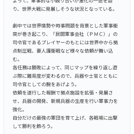
よって、軍事的な小競り合いが激化の一途を辿
り、世界大戦に発展しそうな状況となっている。
劇中では世界情勢や時事問題を背景とした軍事衝
突が巻き起こり、「民間軍事会社（ＰＭＣ）」の
司令官であるプレイヤーのもとには世界中から拠
点制圧戦、要人護衛戦など様々な依頼が舞い込
む。
各任務は勝敗によって、同じマップを繰り返し遊
ぶ際に難易度が変わるので、兵器や士官とともに
司令官としての腕をあげよう。
依頼を遂行した報酬で拠点施設を拡張・発展さ
せ、兵器の開発、新規兵器の生産を行い軍事力を
強化。
自分だけの最強の軍団を育て上げ、各戦場に出撃
して勝利を飾ろう。