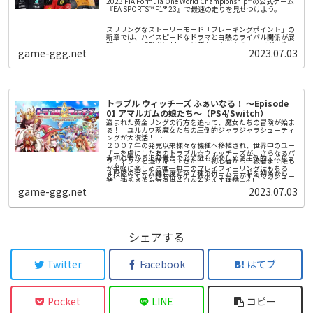
2023 FIA Formula One World Championship™の公式ゲーム
『EA SPORTS™ F1® 23』で最速の走りを見せつけよう。
スリリングなストーリーモード「ブレーキングポイント」の
新章では、ハイスピードなドラマと白熱のライバル関係が展
開。また、「F1 World」では新サーキットのラスベガスやカ
game-ggg.net
2023.07.03
タールでホイール・トゥ・ホイールのレースを楽しみ、報酬
やアップグレードを手に入れることができます。さらに、新
● ブレーキングポイント2：F1® 23で新章が幕を開けます。
しいレッドフラッグが本格的な戦略的要素を加え、レース距
離35%機能がさらなるアクションと興奮をもたらします。F1
公式ラインナップの20名の人気ドライバーと10の人気チー
● さらにリアルさを追及：ラスベガスとカタールの新サーキ
ムと共に2023年の最新マシンを走らせましょう。そして、
ット、レッドフラッグ、レース距離35%など。
「マイチーム・キャリアモード」では、ドリームチームを作
トラブル ウィッチーズ ふぁいなる！ ～Episode
り上げ、画面分割や拡張されたクロスプラットフォームマル
01 アマルガムの娘たち～（PS4/Switch）
● F1® World：チャレンジをクリアして、報酬を獲得し、ア
チプレイヤーで競ったり、新登場のRaceNetリーグで他のプ
ップグレードを手に入れて、新たな進行状況システムでF1®
レイヤーと繋がりながら、勝利を勝ち取りましょう。
盗まれた黄金リングの行方を追って、魔女たちの冒険が始ま
の旅を楽しみましょう。
る！ ユルカワ系魔女たちの圧倒的ジャラジャラシューティ
ングが大復活！
２００７年の発売以来様々な機種へ移植され、世界中のユー
本ゲームには、ゲーム内のバーチャルアイテムを入手するた
ザーを虜にしたあのトラブル☆ウィッチーズが、さらなるパ
めにオプションでバーチャル通貨を購入できるゲーム内機能
★初心者から上級者まで必ず誰もが楽しめる圧倒的大ボリュ
ワーアップを遂げ帰ってきた！ 初心者から上級者まで誰も
が含まれます。
ーム！
が手軽に楽しめる唯一無二のプレイフィーリングはもちろ
４段階のゲーム難易度と全７種のゲームモードを初めから実
ん、かつてない超お得なゲームボリュームがすべてのシュー
装。使えるキャラクターはなんと１１種類＋α！
ティングファンを徹底的に満足させます！
１６年にわたる追加と調整を一挙に実装し、さらに背景をフ
game-ggg.net
2023.07.03
★圧倒的ジャラジャラ感！ 唯一無二のプレイフィーリング
ルポリゴンに置き換え、様々な調整を施したトラブル☆ウィ
がクセになる！
ッチーズシリーズの集大成！ 上級者はもちろん、初めてシ
「魔法陣」で敵の弾をキャッチしてお金に換え「ショップ」
ューティングに触れる方でも必ず自分なりの楽しみ方と出会
に入ってお買いもの。そこで買った強力な「魔法カード」を
える、圧倒的大ボリュームの横スクロールシューティングゲ
使って敵を倒せば、画面上の敵と弾がすべて「スターコイ
ームです。
★プレイをやさしくサポートする仕掛けが満載。
ン」となって押し寄せる！ まさに怒涛のごときジャラジャ
シェアする
ゲームの難易度を徹底的に再調整。さらに「オート魔法カー
ラ感は唯一無二にして超爽快＆クセになること請け合いで
ド」や「オート魔法陣」など、初めて触る方でもストレスフ
す。
ルなプレイにならないよう、あらゆる部分が調整されていま
す。
Twitter
Facebook
はてブ
★ゲームモードは全７種+α！ 忙しい現代ユーザーのプレイ
スタイルにもガッチリ対応！
●アーケードモード
「トラブル☆ウィッチーズふぁいなる！」の標準ゲームモー
Pocket
LINE
コピー
ド。初心者から上級者まで誰もがゼッタイ楽しめる全４難易