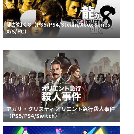
龍が如く8（PS5/PS4/Steam/Xbox Series
X/S/PC）
アガサ・クリスティ オリエント急行殺人事件
（PS5/PS4/Switch）