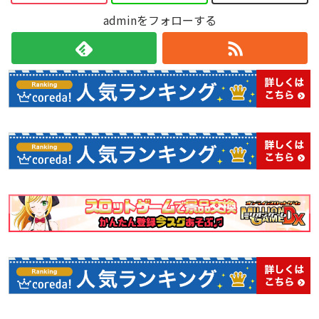
度を実装。
●ストーリーモード
各ゲームモードはオンラインランキングに対応しており、上
adminをフォローする
フルボイスによるストーリーがついたゲームモード。１１人
位ランキングでは豪華な魔女帽子があなたの名前に付きま
の魔女たちによるゆるゆるストーリーがクセになるかも。
す！
●ワルプルギスナイトモード
他にも、追加キャラクターや、無料アップデートでゲームモ
魔女も敵もパワーアップ！ ボーナス要素などが追加され、
ードの追加を予定しています。
圧倒的ジャラジャラに磨きがかかった超巨強極大ジャラジャ
ラモードです。
●スコアアタックモード
２分間、５分間の制限時間内で、ひたすらスコアを稼ぐモー
ド。腕前レベルに合わせられる全４難易度を実装。
●エンドレスモード
周回プレイモード。プレイ状況はセーブが可能で、ランキン
グにも登録可能！ 高次周がとにかくアツい！
●ＡＣモード
ゲームセンターで稼働中のＡＣ版と同じ敵配置。ここで練習
すればゲーセンでワンコインクリアができるかも！？
●プラクティスモード
好きな時に好きな場所で練習が可能。豊富な設定項目があ
り、いつもと違った状況のシミュレートや練習も出来ちゃい
ます。