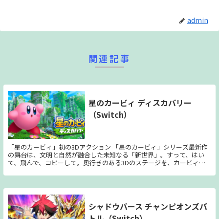
admin
関連記事
星のカービィ ディスカバリー
（Switch）
「星のカービィ」初の3Dアクション 「星のカービィ」シリーズ最新作
の舞台は、文明と自然が融合した未知なる「新世界」。すって、はい
て、飛んで、コピーして。奥行きのある3Dのステージを、カービィお
なじみのアクションで自由に動き回って冒険します。 ◆ワドルディの
救出を目指す 謎の敵「ビースト軍団」にさらわれたワドルディたちを
助けるため、カービィの冒険が始まります。各ステージでは、ビースト
軍団と戦ったり、仕掛けを解いたりしながら、ゴール地点にとらわれて
いるワドルディたちの救出を目指します。 ◆進化する多彩なコピー能
シャドウバース チャンピオンズバ
力 おなじみのコピー能力が3Dに生まれ変わるのはもちろん、新しいコ
トル（Switch）
ピー能力「ドリル」「レンジャー」が登場。さらにコピー能力は「進