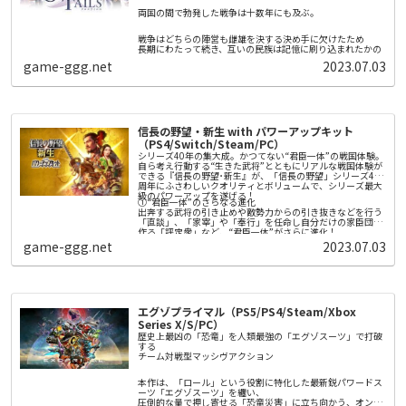
エノアと名乗る機械の少女に迎えられて。
両国の間で勃発した戦争は十数年にも及ぶ。
そこはエデンと呼ばれる構造体のなか。
戦争はどちらの陣営も雌雄を決する決め手に欠けたため
エデンでは機械たちが人類再生のために
長期にわたって続き、互いの民族は記憶に刷り込まれたかの
「本物の人間」を創造しようと稼働をつづけていた。
ように、
game-ggg.net
2023.07.03
意味もなく互いを憎しみ合っている。
レーベンはエノアに導かれ、
「本物の人間」になるための戦いに巻き込まれていく。
■ゲームの特徴
〇機械の少女たちが紡ぐ「愛」の物語
信長の野望・新生 with パワーアップキット
「家族」として共に生き抜くことを誓い合う少女たち。
（PS4/Switch/Steam/PC）
そんな少女たちの心の機微を丁寧に描いた本作は、儚くも力
強さを感じさせる物語となっています。
シリーズ40年の集大成。かつてない“君臣一体”の戦国体験。
〇戦いの舞台「エデン」と憩いの拠点「箱庭」
自ら考え行動する“生きた武将”とともにリアルな戦国体験が
本作は戦いの舞台「エデン」と憩いの拠点「箱庭」のふたつ
できる『信長の野望･新生』が、「信長の野望」シリーズ40
の世界を行き来しながら物語を進めます。
周年にふさわしいクオリティとボリュームで、シリーズ最大
「エデン」では敵との爽快感＆カタルシスのある攻防を楽し
級のパワーアップを遂げる！
めるほか、未知なる施設——未知なる敵——未知なるアイテ
①“君臣一体”のさらなる進化
〇爽快感＆カタルシスのある攻防
ムなど、未知を探索し発見するロマンを味わえます。
出奔する武将の引き止めや敵勢力からの引き抜きなどを行う
エデンでは3人のプレイアブルキャラクターをステージごと
「箱庭」ではキャラクターの強化ができるほか、お茶会と呼
「直談」、「家宰」や「奉行」を任命し自分だけの家臣団を
に切り替えて戦うことができます。
ばれるキャラクターたちの日常会話や、収集した読み物や楽
作る「評定衆」など、“君臣一体”がさらに進化！
戦闘時には近接攻撃と遠距離攻撃を切り替えながら爽快感の
曲を鑑賞できます。
game-ggg.net
2023.07.03
あるコンボが繋がるほか、ジャスト回避やカウンターを用い
②城下一帯を巻き込んだ白熱の「攻城戦」
〇戦略の鍵を握る兵装「眷属機」
て敵の攻撃をあしらうカタルシスを味わえます。
「攻城戦」がこれまでにない装いで登場。城そのものの攻略
敵を倒すことで眷属機という、キャラクターの背面に浮遊す
にとどまらない、ダイナミックかつリアリティのある攻城戦
る兵装を収集することができます。
が楽しめる！200以上の専用マップで城ごとの特徴を活かし
外観と性能の異なる70種類以上の眷属機は、左右別のものを
勝利を掴め！
従える事が可能で、その兵装にあった自動攻撃を行います。
③勢力ごとに異なる多彩な戦略性
更には「思装」と呼ばれる制御アイテムを付与する事で、プ
勢力を特徴づける「政策」を大幅に拡充。さらに城ごとに役
エグゾプライマル（PS5/PS4/Steam/Xbox
レイヤーの戦略に合わせてその攻撃をカスタムする事もでき
割を決め拠点間のネットワークを築き、活かす「城役割」
Series X/S/PC）
ます。
や、新たなプレイ感を生み出す「軍団戦略」など、自分だけ
の戦略を実現する新要素を追加！
歴史上最凶の「恐竜」を人類最強の「エグゾスーツ」で打破
④定番の各種エディタ機能をはじめ、追加要素も充実！
する
シナリオやイベント、特性など、従来要素も大幅ボリューム
チーム対戦型マッシヴアクション​​
アップ。さらに武将やBGM、シナリオの編集機能や、新勢力
作成機能など人気要素も充実！
本作は、「ロール」という役割に特化した最新鋭パワードス
ーツ「エグゾスーツ」を纏い、
圧倒的な量で押し寄せる「恐竜災害」に立ち向かう、オンラ