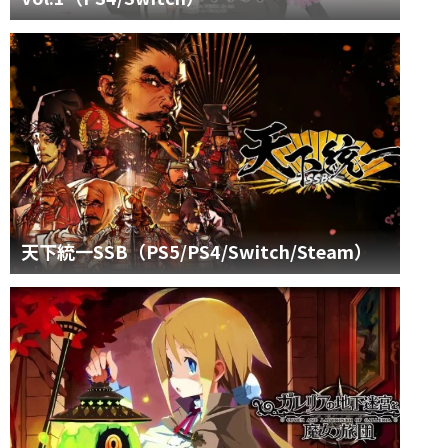
天下統一SSB（PS5/PS4/Switch/Steam）