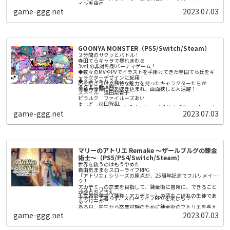
イン専用の
チーム対戦型マッシヴアクション。
game-ggg.net
2023.07.03
メインモード「ディノサバイバル」は、5人のプレイヤーが
１つのチームとなり、
チーム同士で競い合う５人vs５人の「対戦型PvE」となって
いる。
恐竜災害が発生する地域で、新世代AI「リヴァイアサン」が
提示する多種多様なミッションを、
GOONYA MONSTER（PS5/Switch/Steam）
対戦相手のチームよりも早く達成できれば勝利だ。
時には対戦チームを直接攻撃して倒したり、時には共闘した
３分間のサクッとバトル！
りしながら、いち早くミッションを達成しよう。
寺田てらキャラで暴れまわる
提示されるミッションは、プレイヤーの腕前や状況によって
3vs1の非対称型パーティゲーム！
変化。プレイする度に違った体験が待っている。
◆数々のMVやPVでイラストを手掛けてきた寺田てら氏をキ
ャラクターデザインに起用！
◆メインキャスト
心を惹きつける独特な魅力を持ったキャラクターたちが
オクト 野上翔
豪華声優陣に命を吹き込まれ、画面狭しと大活躍！
スネイル 逢田梨香子
ピラルク ファイルーズあい
トード 杉田智和
◆プレイヤーは3人の「バスター」と1体の「モンスター」に
ぐーにゃん 井澤詩織
game-ggg.net
2023.07.03
分かれて戦う！
バスターは他のプレイヤーと協力して、
モンスターは圧倒的な強さで勝利を掴め！
◆バスター：多彩なウェポンを使いこなし勝負を有利に進め
よう！
レーザー！ ショットガン！ 火炎放射器！
マリーのアトリエ Remake ～ザールブルグの錬金
爽快感のあるウェポンで敵を一網打尽！
ステージ内に現れるアンデッドを倒し、ソウルを集めるのが
術士～（PS5/PS4/Switch/Steam）
◆モンスター：ド派手なスキルでバスターどもをぶっ飛ば
バスターの勝利条件だ！
世界を救うのはもうやめた
せ！
自由気ままなスローライフRPG
極太ビームや超巨大化、
「アトリエ」シリーズの原点が、25周年記念でフルリメイ
必殺の“捕食” でバスターたちをやっつけろ！
ク！
バスターを全滅させるか、制限時間が経過すれば、モンスタ
◆遊べば遊ぶほどストーリーが展開する「エピソードマッ
アカデミーの卒業を目指して、錬金術に冒険に、できること
ーの勝利だ！
《ストーリー》
チ」！
が盛りだくさん。
王立魔術学校（通称：アカデミー）の落ちこぼれの生徒であ
レベルアップでカスタマイズアイテムが手に入る！
アトリエで暮らす、スローライフRPGを楽しもう！
るマリーが
お気に入りのキャラクターをおもしろ衣装でコーディネート
ある日、先生から卒業試験のために錬金術のアトリエを与え
しよう！
◆おすそわけプレイにも対応！
られます。
game-ggg.net
2023.07.03
試験の課題は、先生が納得するアイテムを完成させること。
家族や友達と一緒に、オンラインのエピソードマッチに挑も
う！