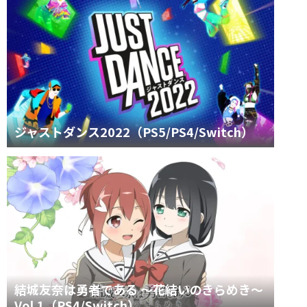
ジャストダンス2022（PS5/PS4/Switch）
結城友奈は勇者である ～花結いのきらめき～
Vol.1（PS4/Switch）