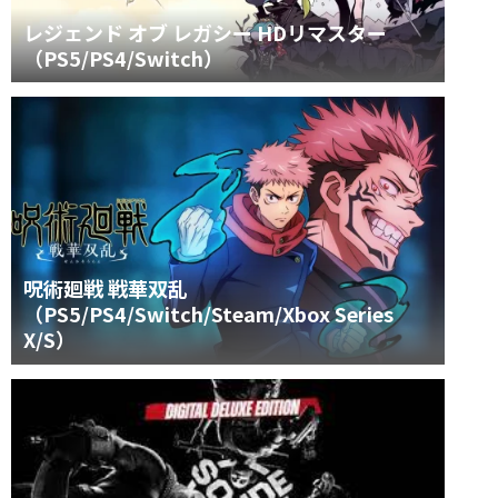
レジェンド オブ レガシー HDリマスター
（PS5/PS4/Switch）
呪術廻戦 戦華双乱
（PS5/PS4/Switch/Steam/Xbox Series
X/S）