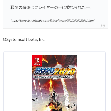
戦場の命運はプレイヤーの手に委ねられた─。
https://store-jp.nintendo.com/list/software/70010000029041.html
©Systemsoft beta, Inc.