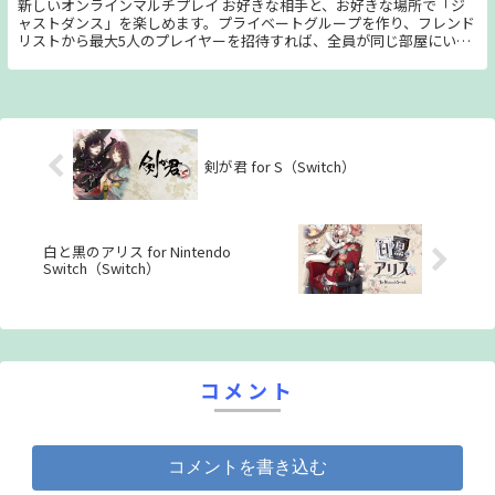
新しいオンラインマルチプレイ お好きな相手と、お好きな場所で「ジ
つの春と再び出会った― 「お願いします。 どうか私を、魔法少女に戻
ャストダンス」を楽しめます。プライベートグループを作り、フレンド
してください」 これは “魔法少女”のための物語……。 なんかでは、な
リストから最大5人のプレイヤーを招待すれば、全員が同じ部屋にいる
い。 これは、幸せを探し出すための物語。 これは、あなたの人生のた
かのようにプレイできます！ 新しい3Dワールド 40曲におよぶ人気アー
めの、物語。 さくらもゆ“夜”の中……。 もう二度と、君が悲しまなく
ティストのホットな新曲、没入感のあるゲーム世界と年間を通して登場
てもいいように― さあ、引き金を引け。 たったひとりの君を救うた
する新コンテンツで、一年中終わらないダンスパーティーを！ 詳細に
め。 俺は。 俺は何度だって、散りゆくのだと―……
ついてはもう少しお待ちください！ ユーザーに合わせたゲーム体験が
新登場 好みやルーティンに合わせたセッションや曲でダンス。自分の
アカウントで進行状況を確認して、スコアを定期的にチェックしましょ
う！ 新しいユーザーインターフェース： よりモダンで直感的になった
剣が君 for S（Switch）
新しいユーザーインターフェースを使えば、プレイリストやゲームモー
ド、曲などにワンクリックでアクセスできます！ タイムロスを削減し
て、もっとたくさんダンスしましょう！
白と黒のアリス for Nintendo
Switch（Switch）
コメント
コメントを書き込む