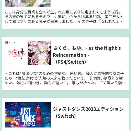
偵のみで構成された組織『探偵同盟』は、選りすぐりのメンバーによる
合同捜査を決断した。 謎の男『老師探偵』に導かれ、何故か捜査に参
加することになった平凡な青年『北條和都』は、憧れの探偵たちと行動
ここは身分も職業も全てが生まれた月により決定されてしまう世界。
を共にする中で、重大な事実を知ってしまう。 自分たち14人の探偵の
その東の果てにあるテミラーナ国に、今から15年ほど前、 第三王女と
中に――『八ツ裂き公』が潜んでいるという事実を。
して額にアザのある赤子が誕生しました。 その赤子は『呪われた王
女』と噂され、 城から離れた屋敷で、 家族とは別々に暮らすことを余
儀なくされました―― しかしそんな彼女に、大きな転機がやってきます。
16歳の誕生日を間近に控えたある日。 決闘大会“ヘリス・デュエル
ム”の会場で、 目が眩むような強い“光”を放つ5人の男性たちを目にし
たのです。 ——そう、この『呪われた王女』には 特別な強運(ちから)が
さくら、もゆ。- as the Night’s
宿っていました。 自身に命の危機が迫ると、それを避けろと知らせる
Reincarnation -
かのように 物や場所が光って見えるのです。 王女の強運(ちから)を知る
周囲の者は、 危険な人物だから光ったのではないかと助言しました
（PS4/Switch）
が…… 今まで見た“あの光”とは違う。 王女は自分の直感を信じ、 光っ
て見えた者たちを騎士団として招き入れることにしました。 しかし彼
らの中には剣術経験がないばかりか、 騎士に興味すらない者もいま
―これは“魔法少女”のための物語だ。 遠い昔。 幾人かの特別な女の子
す。 そんなたった五人の小さな騎士団と共に、 王女はこれから巻き起
たち―“魔法少女”が人類の未来を救ったという。 その闘いは熾烈を極
こる“厄災”を、 乗り越えてゆくことが出来るのでしょうか——？
めた。 誰もが傷つき。 誰もが泣いて。 誰もが祈った。 ごく当たり前に
すぎる“戦いの物語”がそこにはあった。 しかし……。 傷つき。 泣い
て。 祈っても。 少女らは誰に感謝されることもなく。 誰に賞賛される
こともなく。 ……誰に、知られることもなく。 それでも“戦い”は、無
事に終わった。 “人類の未来を守るための物語”を、これ以上ないハッ
ピーエンドに導いた。 そしてそれからおよそ十年後の現在。 ……春。
ジャストダンス2023エディション
さくら咲き乱れる出会いと別れのその季節。 かつて人類の未来を救っ
（Switch）
た少女たちは、 今はもう“魔法”を忘れ―ごくふつうの少女として生き
ていた。 誰もが当たり前に遭遇する、ごくごくふつうの当たり前な困
難に、 頭を抱え、迷い、生きる道を探してた。 そんなある日。 さくら
舞い散る、春の中。 「……お願いします」 少年、奏大雅は、もうひと