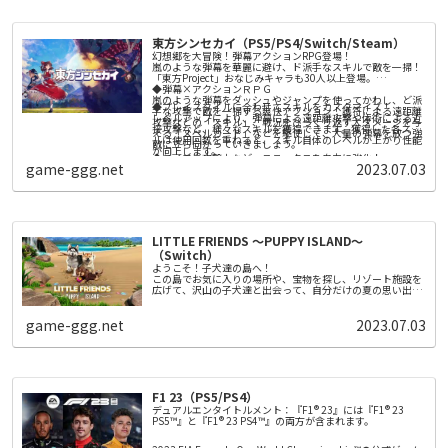
そのために錬金術の腕前を上げたり、調合の材料を集めた
り、参考書や道具、冒険者を雇うためのお金を集めたり……
調合・戦闘・依頼と、できることは盛りだくさん！
東方シンセカイ（PS5/PS4/Switch/Steam）
どこから始めるかはあなたの自由！ あなた自身の楽しみ方
幻想郷を大冒険！弾幕アクションRPG登場！
で、アカデミーの卒業を目指しましょう。
嵐のような弾幕を華麗に避け、ド派手なスキルで敵を一掃！
「東方Project」おなじみキャラも30人以上登場。
◆弾幕×アクションＲＰＧ
《本作のポイント》
嵐のような弾幕をダッシュやジャンプを使ってかわし、ど派
■グラフィックを刷新！ 現代の技術で、より活き活きとマ
◆プレイスタイルに合わせてスキルをカスタマイズ！
手な攻撃で敵を一掃する爽快アクション！護符による遠距離
リーたちが描かれる！
レベルアップにより、弾幕による遠距離攻撃や体術による近
攻撃などの「スキル」、戦況をひっくり返す大ダメージを与
キャラクターの立ち絵やイベントスチルを刷新し、立ち絵に
接攻撃など、様々なスキルを獲得できます。獲得した各スキ
える「スペルカード」などを駆使して、大量の弾幕を放つ強
は２Ｄアニメーションも実装しました。
ルは使用回数を重ねると、スキル自体のレベルが上がり性能
■現代にあわせてより遊びやすくなった「アトリエ」シリー
敵に立ち向かっていきましょう。
また、キャラクターやステージの３Ｄモデルも実装。移動や
が向上します。
ズの原点
◆ライフや攻撃力など、ステータスを自由に強化！
探索などでは、可愛いミニキャラたちが動きまわります。
オリジナル版のシンプルかつ自由度の高いプレイ感はそのま
game-ggg.net
2023.07.03
クエスト報酬などで手に入る強化石を使い、アナタのプレイ
まに、 チュートリアルや各種仕様への誘導を拡充しました。
スタイルに合わせてステータスを割り振りましょう！
さらに、街中の移動や採取などの仕様を改修し、快適で遊び
■ゲーム体験をさらに深める新規要素を多数追加！
やすくリメイクしています。
オリジナル版のファンはもちろん、「アトリエ」シリーズを
◆自分好みの装備を集めましょう！
プレイするのが初めての方にもうれしい新規要素を多数追加
武器、防具、アクセサリーといった装備がクエスト報酬や敵
しました。
を倒すことにより手に入ります。さらに「鍛冶屋」に行け
焦らずゆっくりプレイできる【無期限モード】やキャラクタ
LITTLE FRIENDS ～PUPPY ISLAND～
ば、装備の打ち直しをしてそれぞれの装備性能をランダムに
ーたちとの交流イベントの追加、華やかな演出の必殺技…さ
変化させることもできます。
（Switch）
◆「幻想郷」の住人が持つお悩みを解決！多種多様なサブク
らにボリュームアップした本作の世界を楽しめます。
ようこそ！子犬達の島へ！
エスト
この島でお気に入りの場所や、宝物を探し、リゾート施設を
人間、仙人、妖怪たちから持ち掛けられる相談事（サブクエ
広げて、沢山の子犬達と出会って、自分だけの夏の思い出を
スト）を解決してあげましょう。人探しや異変の調査 、戦闘
つくろう！
用人形との模擬戦など様々な相談事が舞い込みます。クリア
友達になろう！
すると、プレイヤーのステータスを上げるための強化石や、
全9種類の子犬達と仲良くなって冒険
game-ggg.net
2023.07.03
戦闘を有利にするレアな装備などが入手できます。
冒険しよう
愛犬と一緒に島を冒険
お世話をしよう
冒険のあとは綺麗にしてあげよう
F1 23（PS5/PS4）
デュアルエンタイトルメント：『F1® 23』には『F1® 23
PS5™』と『F1® 23 PS4™』の両方が含まれます。