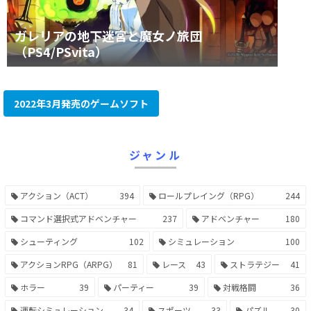
ガレリアの地下迷宮と魔女ノ旅団
（PS4/PSvita）
2022年3月発売のゲームソフト
ジャンル
アクション（ACT）
394
ロールプレイング（RPG）
244
コマンド選択式アドベンチャー
237
アドベンチャー
180
シューティング
102
シミュレーション
100
アクションRPG（ARPG）
81
レース
43
ストラテジー
41
ホラー
39
パーティー
39
対戦格闘
36
運転シミュレーション
34
スポーツ
33
パズル
30