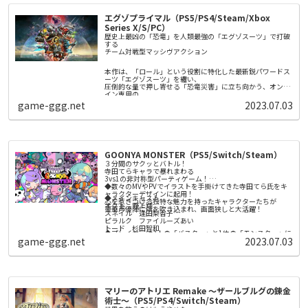
勝利を掴め！
従える事が可能で、その兵装にあった自動攻撃を行います。
③勢力ごとに異なる多彩な戦略性
更には「思装」と呼ばれる制御アイテムを付与する事で、プ
勢力を特徴づける「政策」を大幅に拡充。さらに城ごとに役
エグゾプライマル（PS5/PS4/Steam/Xbox
レイヤーの戦略に合わせてその攻撃をカスタムする事もでき
割を決め拠点間のネットワークを築き、活かす「城役割」
Series X/S/PC）
ます。
や、新たなプレイ感を生み出す「軍団戦略」など、自分だけ
の戦略を実現する新要素を追加！
歴史上最凶の「恐竜」を人類最強の「エグゾスーツ」で打破
④定番の各種エディタ機能をはじめ、追加要素も充実！
する
シナリオやイベント、特性など、従来要素も大幅ボリューム
チーム対戦型マッシヴアクション​​
アップ。さらに武将やBGM、シナリオの編集機能や、新勢力
作成機能など人気要素も充実！
本作は、「ロール」という役割に特化した最新鋭パワードス
ーツ「エグゾスーツ」を纏い、
圧倒的な量で押し寄せる「恐竜災害」に立ち向かう、オンラ
イン専用の
チーム対戦型マッシヴアクション。
game-ggg.net
2023.07.03
メインモード「ディノサバイバル」は、5人のプレイヤーが
１つのチームとなり、
チーム同士で競い合う５人vs５人の「対戦型PvE」となって
いる。
恐竜災害が発生する地域で、新世代AI「リヴァイアサン」が
提示する多種多様なミッションを、
GOONYA MONSTER（PS5/Switch/Steam）
対戦相手のチームよりも早く達成できれば勝利だ。
時には対戦チームを直接攻撃して倒したり、時には共闘した
３分間のサクッとバトル！
りしながら、いち早くミッションを達成しよう。
寺田てらキャラで暴れまわる
提示されるミッションは、プレイヤーの腕前や状況によって
3vs1の非対称型パーティゲーム！
変化。プレイする度に違った体験が待っている。
◆数々のMVやPVでイラストを手掛けてきた寺田てら氏をキ
ャラクターデザインに起用！
◆メインキャスト
心を惹きつける独特な魅力を持ったキャラクターたちが
オクト 野上翔
豪華声優陣に命を吹き込まれ、画面狭しと大活躍！
スネイル 逢田梨香子
ピラルク ファイルーズあい
トード 杉田智和
◆プレイヤーは3人の「バスター」と1体の「モンスター」に
ぐーにゃん 井澤詩織
game-ggg.net
2023.07.03
分かれて戦う！
バスターは他のプレイヤーと協力して、
モンスターは圧倒的な強さで勝利を掴め！
◆バスター：多彩なウェポンを使いこなし勝負を有利に進め
よう！
レーザー！ ショットガン！ 火炎放射器！
マリーのアトリエ Remake ～ザールブルグの錬金
爽快感のあるウェポンで敵を一網打尽！
ステージ内に現れるアンデッドを倒し、ソウルを集めるのが
術士～（PS5/PS4/Switch/Steam）
◆モンスター：ド派手なスキルでバスターどもをぶっ飛ば
バスターの勝利条件だ！