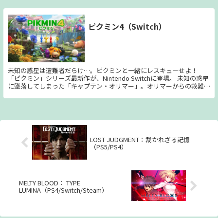
れる上、マジシャンという密かな夢も叶うかも知れない！ しかしそん
な想いを胸に向かった先で告げられたのは、その手の器用さを活かし、
ディーラーとしてカジノで働くこと。 そして一癖も二癖もある大富豪
ピクミン4（Switch）
の男達を騙し、そのお金を全て頂くこと！！ 庶民ヒロインの下克上物
語が今、始まる――。
未知の惑星は遭難者だらけ…。ピクミンと一緒にレスキューせよ！
「ピクミン」シリーズ最新作が、Nintendo Switchに登場。 未知の惑星
に墜落してしまった「キャプテン・オリマー」。オリマーからの救難信
号を受け、救助に向かった「レスキュー隊」もまた遭難してしまいま
す。最後の希望は、本部に待機していた新米レスキュー隊員の「あな
た」だけ。 「あなた」が降り立ったのは、危険な原生生物が多く生息
する謎の惑星。そこで出会ったふしぎな生き物「ピクミン」の力を借り
て探索していきます。 ▼「ピクミン」とは ピクミンは地面からひっこ
ぬくと、ぞろぞろとついてきます。重いものを運んだり、壁をこわした
LOST JUDGMENT：裁かれざる記憶
り、様々な場面で主人公のためにせっせと働いてくれます。 ピクミン
（PS5/PS4）
は、原生生物にも勇敢に立ち向かいます。1匹1匹はか弱く、ときには食
べられてしまうこともありますが、たくさんのピクミンが力を合わせれ
ば、大きな相手も倒すことができます。 ピクミンには、さまざまな種
類がいます。「赤ピクミン」は火に強く、「青ピクミン」は水中を泳ぐ
ことができる…といったような、いろいろな特徴があります。 新たに
MELTY BLOOD： TYPE
発見された「氷ピクミン」は、原生生物や水面を凍らせることができま
LUMINA（PS4/Switch/Steam）
す。氷ピクミンに指示をすれば、凍らせた氷の上を主人公たちが進むこ
ともできます。 また、夜にしか現れない「ヒカリピクミン」と共に、
原生生物が凶暴化する、危険な夜の探索に繰り出します。 ▼相棒「オ