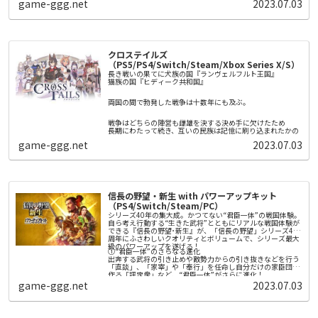
game-ggg.net
2023.07.03
ピクミンはときに原生生物に食べられてしまったり、電気や
■ストーリー
火にやられてしまい、ピクミンを失ってしまうこともあるか
奇病の蔓延する現代。
もしれません。そんな時は、少し前に時間を巻き戻し、何度
病によって死の淵にたつ少女レーベン・ディステルは声を聞
でもやり直すことができます。ピクミンが沢山やられてしま
く。
また本作は、ストーリーを2人で遊ぶこともできます。2Pは
ったら、時間を巻き戻し、ピクミンをより上手に導くことが
ポインターで原生生物に狙いを定めて「エンゴ射撃」した
「あなたは選ばれた。」
できます。
り、アイテムを使って1Pをサポートすることができます。難
クロステイルズ
しいと思ったら、2Pがサポートしつつ、ストーリーを進める
そして訪れる死。
ことができます。
（PS5/PS4/Switch/Steam/Xbox Series X/S）
しかしレーベンは再び目を覚ます。
長き戦いの果てに犬族の国『ランヴェルフルト王国』
猫族の国『ヒディーク共和国』
人類滅亡後の未来。
エノアと名乗る機械の少女に迎えられて。
両国の間で勃発した戦争は十数年にも及ぶ。
そこはエデンと呼ばれる構造体のなか。
戦争はどちらの陣営も雌雄を決する決め手に欠けたため
エデンでは機械たちが人類再生のために
長期にわたって続き、互いの民族は記憶に刷り込まれたかの
「本物の人間」を創造しようと稼働をつづけていた。
ように、
game-ggg.net
2023.07.03
意味もなく互いを憎しみ合っている。
レーベンはエノアに導かれ、
「本物の人間」になるための戦いに巻き込まれていく。
■ゲームの特徴
〇機械の少女たちが紡ぐ「愛」の物語
信長の野望・新生 with パワーアップキット
「家族」として共に生き抜くことを誓い合う少女たち。
（PS4/Switch/Steam/PC）
そんな少女たちの心の機微を丁寧に描いた本作は、儚くも力
強さを感じさせる物語となっています。
シリーズ40年の集大成。かつてない“君臣一体”の戦国体験。
〇戦いの舞台「エデン」と憩いの拠点「箱庭」
自ら考え行動する“生きた武将”とともにリアルな戦国体験が
本作は戦いの舞台「エデン」と憩いの拠点「箱庭」のふたつ
できる『信長の野望･新生』が、「信長の野望」シリーズ40
の世界を行き来しながら物語を進めます。
周年にふさわしいクオリティとボリュームで、シリーズ最大
「エデン」では敵との爽快感＆カタルシスのある攻防を楽し
級のパワーアップを遂げる！
めるほか、未知なる施設——未知なる敵——未知なるアイテ
①“君臣一体”のさらなる進化
〇爽快感＆カタルシスのある攻防
ムなど、未知を探索し発見するロマンを味わえます。
出奔する武将の引き止めや敵勢力からの引き抜きなどを行う
エデンでは3人のプレイアブルキャラクターをステージごと
「箱庭」ではキャラクターの強化ができるほか、お茶会と呼
「直談」、「家宰」や「奉行」を任命し自分だけの家臣団を
に切り替えて戦うことができます。
ばれるキャラクターたちの日常会話や、収集した読み物や楽
作る「評定衆」など、“君臣一体”がさらに進化！
戦闘時には近接攻撃と遠距離攻撃を切り替えながら爽快感の
曲を鑑賞できます。
game-ggg.net
2023.07.03
あるコンボが繋がるほか、ジャスト回避やカウンターを用い
②城下一帯を巻き込んだ白熱の「攻城戦」
〇戦略の鍵を握る兵装「眷属機」
て敵の攻撃をあしらうカタルシスを味わえます。
「攻城戦」がこれまでにない装いで登場。城そのものの攻略
敵を倒すことで眷属機という、キャラクターの背面に浮遊す
にとどまらない、ダイナミックかつリアリティのある攻城戦
る兵装を収集することができます。
が楽しめる！200以上の専用マップで城ごとの特徴を活かし
外観と性能の異なる70種類以上の眷属機は、左右別のものを