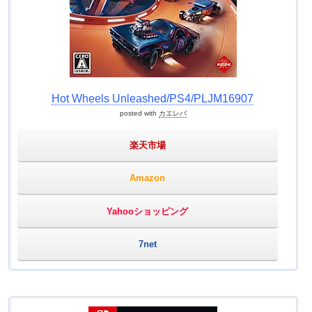
Hot Wheels Unleashed/PS4/PLJM16907
posted with
カエレバ
楽天市場
Amazon
Yahooショッピング
7net