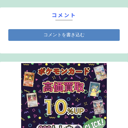
ッチン」 主人公と一緒に行動する宇宙犬の「オッチン」。オッチンだ
けで重いものを運んだり、背中に主人公とピクミンを乗せて、水の上を
渡ることだってできます。また、探しているもののニオイをたどって、
コメント
その場所まで連れて行ってくれます。 ピクミンやオッチンは、主人公
の指示に従って働いてくれます。それぞれの特徴を知り、ダンドリよく
正しい指示を出せば、どんなピンチも乗り越えられるでしょう。
▼「ピクミン」を初めてプレイされる方へ ピクミンはときに原生生物
に食べられてしまったり、電気や火にやられてしまい、ピクミンを失っ
コメントを書き込む
てしまうこともあるかもしれません。そんな時は、少し前に時間を巻き
戻し、何度でもやり直すことができます。ピクミンが沢山やられてしま
ったら、時間を巻き戻し、ピクミンをより上手に導くことができます。
また本作は、ストーリーを2人で遊ぶこともできます。2Pはポインター
で原生生物に狙いを定めて「エンゴ射撃」したり、アイテムを使って
1Pをサポートすることができます。難しいと思ったら、2Pがサポート
しつつ、ストーリーを進めることができます。