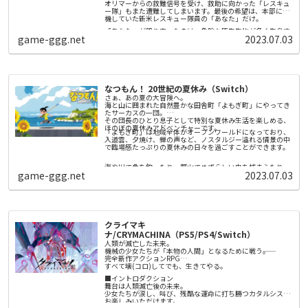
オリマーからの救難信号を受け、救助に向かった「レスキュ
ー隊」もまた遭難してしまいます。最後の希望は、本部に待
機していた新米レスキュー隊員の「あなた」だけ。
「あなた」が降り立ったのは、危険な原生生物が多く生息す
game-ggg.net
2023.07.03
る謎の惑星。そこで出会ったふしぎな生き物「ピクミン」の
力を借りて探索していきます。
▼「ピクミン」とは
ピクミンは地面からひっこぬくと、ぞろぞろとついてきま
す。重いものを運んだり、壁をこわしたり、様々な場面で主
なつもん！ 20世紀の夏休み（Switch）
人公のためにせっせと働いてくれます。
さぁ、あの夏の大冒険へ。
ピクミンは、原生生物にも勇敢に立ち向かいます。1匹1匹は
海と山に囲まれた自然豊かな田舎町「よもぎ町」にやってき
か弱く、ときには食べられてしまうこともありますが、たく
たサーカスの一団。
さんのピクミンが力を合わせれば、大きな相手も倒すことが
その団長のひとり息子として特別な夏休み生活を楽しめる、
できます。
ほのぼの夏休みアドベンチャーです。
「よもぎ町」は地域全体がオープンワールドになっており、
ピクミンには、さまざまな種類がいます。「赤ピクミン」は
入道雲、夕焼け、蝉の声など、ノスタルジー溢れる情景の中
火に強く、「青ピクミン」は水中を泳ぐことができる…とい
で臨場感たっぷりの夏休みの日々を過ごすことができます。
ったような、いろいろな特徴があります。
海や川で魚を釣ったり、野山でめずらしい虫を捕まえたり、
新たに発見された「氷ピクミン」は、原生生物や水面を凍ら
game-ggg.net
2023.07.03
夏休みには楽しい遊びがたくさん！サーカスのお手伝いをす
せることができます。氷ピクミンに指示をすれば、凍らせた
るもよし、町で暮らす人々と交流するもよし。夏祭りでは花
氷の上を主人公たちが進むこともできます。
火や盆踊りが夜を明るく彩ります。そして列車に乗れば隣町
を訪れることも――。
たくさんの出会いや体験を通して、自分だけの特別な夏休み
また、夜にしか現れない「ヒカリピクミン」と共に、原生生
の思い出を作りませんか？
物が凶暴化する、危険な夜の探索に繰り出します。
クライマキ
夏休みや子供時代へのノスタルジーをテーマにしたゲームを
▼相棒「オッチン」
ナ/CRYMACHINA（PS5/PS4/Switch）
数多く手掛けてきた綾部和による『なつもん！ ２０世紀の夏
主人公と一緒に行動する宇宙犬の「オッチン」。オッチンだ
人類が滅亡した未来。
休み』がNintendo Switch™に登場です。
けで重いものを運んだり、背中に主人公とピクミンを乗せ
機械の少女たちが「本物の人間」となるために戦う――。
て、水の上を渡ることだってできます。また、探しているも
完全新作アクションRPG
ののニオイをたどって、その場所まで連れて行ってくれま
すべて壊(コロ)してでも、生きてやる。
ピクミンやオッチンは、主人公の指示に従って働いてくれま
す。
す。それぞれの特徴を知り、ダンドリよく正しい指示を出せ
■イントロダクション
ば、どんなピンチも乗り越えられるでしょう。
舞台は人類滅亡後の未来。
少女たちが涙し、叫び、残酷な運命に打ち勝つカタルシスを
お楽しみいただけます。
▼「ピクミン」を初めてプレイされる方へ