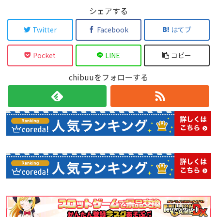
使って敵を倒せば、画面上の敵と弾がすべて「スターコイ
ームです。
★プレイをやさしくサポートする仕掛けが満載。
ン」となって押し寄せる！ まさに怒涛のごときジャラジャ
シェアする
ゲームの難易度を徹底的に再調整。さらに「オート魔法カー
ラ感は唯一無二にして超爽快＆クセになること請け合いで
ド」や「オート魔法陣」など、初めて触る方でもストレスフ
す。
ルなプレイにならないよう、あらゆる部分が調整されていま
す。
Twitter
Facebook
はてブ
★ゲームモードは全７種+α！ 忙しい現代ユーザーのプレイ
スタイルにもガッチリ対応！
●アーケードモード
「トラブル☆ウィッチーズふぁいなる！」の標準ゲームモー
Pocket
LINE
コピー
ド。初心者から上級者まで誰もがゼッタイ楽しめる全４難易
度を実装。
●ストーリーモード
各ゲームモードはオンラインランキングに対応しており、上
chibuuをフォローする
フルボイスによるストーリーがついたゲームモード。１１人
位ランキングでは豪華な魔女帽子があなたの名前に付きま
の魔女たちによるゆるゆるストーリーがクセになるかも。
す！
●ワルプルギスナイトモード
他にも、追加キャラクターや、無料アップデートでゲームモ
魔女も敵もパワーアップ！ ボーナス要素などが追加され、
ードの追加を予定しています。
圧倒的ジャラジャラに磨きがかかった超巨強極大ジャラジャ
ラモードです。
●スコアアタックモード
２分間、５分間の制限時間内で、ひたすらスコアを稼ぐモー
ド。腕前レベルに合わせられる全４難易度を実装。
●エンドレスモード
周回プレイモード。プレイ状況はセーブが可能で、ランキン
グにも登録可能！ 高次周がとにかくアツい！
●ＡＣモード
ゲームセンターで稼働中のＡＣ版と同じ敵配置。ここで練習
すればゲーセンでワンコインクリアができるかも！？
●プラクティスモード
好きな時に好きな場所で練習が可能。豊富な設定項目があ
り、いつもと違った状況のシミュレートや練習も出来ちゃい
ます。