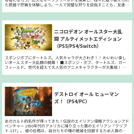
た銃器で狩猟を体験しよう。一人で完璧な狩りを目指すことも、友達と
協力プレイで遊ぶこともできます。
ニコロデオン オールスター大乱
闘 アルティメットエディション
（PS5/PS4/Switch）
スポンジボブにタートルズ。人気キャラが大さわぎ！！ わいわい楽し
いオールスター大乱闘の開幕！ ■スポンジ・ボブ、タートルズ、ガー
フィールド。世代を超えて大人気のアニメキャラクターが大集結！ ス
ポンジ・ボブや、タートルズ、ガーフィールドなどの人気キャラが大乱
闘！ アニメを忠実に再現したユニークな技やセリフで原作さながらの
魅力を楽しめます。また、「アーケードモード」をクリアするとアンロ
ックされるギャラリーでは、秘蔵のイラストや音楽など、原作ファンに
はたまらないアートワークをじっくり鑑賞できます。 ■オンラインで
デストロイ オール ヒューマン
もローカルでも。簡単操作で誰とでも盛り上がれるパーティーアクショ
ズ！（PS4/PC）
ン 【十字キー】＋【ボタン】の簡単操作で、オンラインでもローカル
でも、最大4人で大乱闘！ さらに、一発逆転の可能性を秘めた「アイ
テム」や味方と協力して相手のゴールを目指す「スポーツモード」など
を採用し、誰とでもすぐに盛り上がれるパーティーアクションとなって
います。 ■1年分のアップデートと追加キャラが入ったお得なエディシ
あのカルト的名作が帰ってきた！伝説のエイリアン侵略アクションアド
ョン！ アルティメットエディションには、各種バランス調整やボイス
ベンチャー 1950年代のアメリカに降り立った悪のエイリアン「クリプ
など1年分のアップデートをすべて実装済み。さらに、シーズンパスで
ト-137」。 彼の任務は、自分たちの種の絶滅を回避するため人類の