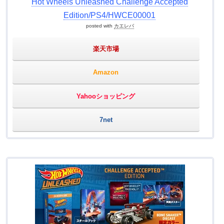
Hot Wheels Unleashed Challenge Accepted
Edition/PS4/HWCE00001
posted with
カエレバ
楽天市場
Amazon
Yahooショッピング
7net