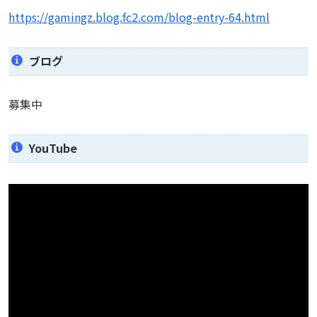
https://gamingz.blog.fc2.com/blog-entry-64.html
ブログ
募集中
YouTube