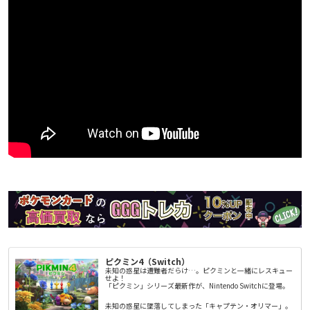
ピクミン4（Switch）
未知の惑星は遭難者だらけ…。ピクミンと一緒にレスキュー
せよ！
「ピクミン」シリーズ最新作が、Nintendo Switchに登場。
未知の惑星に墜落してしまった「キャプテン・オリマー」。