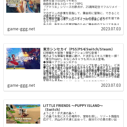
世界を救うのはもうやめた
せ！
自由気ままなスローライフRPG
極太ビームや超巨大化、
「アトリエ」シリーズの原点が、25周年記念でフルリメイ
必殺の“捕食” でバスターたちをやっつけろ！
ク！
バスターを全滅させるか、制限時間が経過すれば、モンスタ
◆遊べば遊ぶほどストーリーが展開する「エピソードマッ
アカデミーの卒業を目指して、錬金術に冒険に、できること
ーの勝利だ！
《ストーリー》
チ」！
が盛りだくさん。
王立魔術学校（通称：アカデミー）の落ちこぼれの生徒であ
レベルアップでカスタマイズアイテムが手に入る！
アトリエで暮らす、スローライフRPGを楽しもう！
るマリーが
お気に入りのキャラクターをおもしろ衣装でコーディネート
ある日、先生から卒業試験のために錬金術のアトリエを与え
しよう！
◆おすそわけプレイにも対応！
られます。
game-ggg.net
2023.07.03
試験の課題は、先生が納得するアイテムを完成させること。
家族や友達と一緒に、オンラインのエピソードマッチに挑も
う！
そのために錬金術の腕前を上げたり、調合の材料を集めた
り、参考書や道具、冒険者を雇うためのお金を集めたり……
調合・戦闘・依頼と、できることは盛りだくさん！
東方シンセカイ（PS5/PS4/Switch/Steam）
どこから始めるかはあなたの自由！ あなた自身の楽しみ方
幻想郷を大冒険！弾幕アクションRPG登場！
で、アカデミーの卒業を目指しましょう。
嵐のような弾幕を華麗に避け、ド派手なスキルで敵を一掃！
「東方Project」おなじみキャラも30人以上登場。
◆弾幕×アクションＲＰＧ
《本作のポイント》
嵐のような弾幕をダッシュやジャンプを使ってかわし、ど派
■グラフィックを刷新！ 現代の技術で、より活き活きとマ
◆プレイスタイルに合わせてスキルをカスタマイズ！
手な攻撃で敵を一掃する爽快アクション！護符による遠距離
リーたちが描かれる！
レベルアップにより、弾幕による遠距離攻撃や体術による近
攻撃などの「スキル」、戦況をひっくり返す大ダメージを与
キャラクターの立ち絵やイベントスチルを刷新し、立ち絵に
接攻撃など、様々なスキルを獲得できます。獲得した各スキ
える「スペルカード」などを駆使して、大量の弾幕を放つ強
は２Ｄアニメーションも実装しました。
ルは使用回数を重ねると、スキル自体のレベルが上がり性能
■現代にあわせてより遊びやすくなった「アトリエ」シリー
敵に立ち向かっていきましょう。
また、キャラクターやステージの３Ｄモデルも実装。移動や
が向上します。
ズの原点
◆ライフや攻撃力など、ステータスを自由に強化！
探索などでは、可愛いミニキャラたちが動きまわります。
オリジナル版のシンプルかつ自由度の高いプレイ感はそのま
game-ggg.net
2023.07.03
クエスト報酬などで手に入る強化石を使い、アナタのプレイ
まに、 チュートリアルや各種仕様への誘導を拡充しました。
スタイルに合わせてステータスを割り振りましょう！
さらに、街中の移動や採取などの仕様を改修し、快適で遊び
■ゲーム体験をさらに深める新規要素を多数追加！
やすくリメイクしています。
オリジナル版のファンはもちろん、「アトリエ」シリーズを
◆自分好みの装備を集めましょう！
プレイするのが初めての方にもうれしい新規要素を多数追加
武器、防具、アクセサリーといった装備がクエスト報酬や敵
しました。
を倒すことにより手に入ります。さらに「鍛冶屋」に行け
焦らずゆっくりプレイできる【無期限モード】やキャラクタ
LITTLE FRIENDS ～PUPPY ISLAND～
ば、装備の打ち直しをしてそれぞれの装備性能をランダムに
ーたちとの交流イベントの追加、華やかな演出の必殺技…さ
変化させることもできます。
（Switch）
◆「幻想郷」の住人が持つお悩みを解決！多種多様なサブク
らにボリュームアップした本作の世界を楽しめます。
ようこそ！子犬達の島へ！
エスト
この島でお気に入りの場所や、宝物を探し、リゾート施設を
人間、仙人、妖怪たちから持ち掛けられる相談事（サブクエ
広げて、沢山の子犬達と出会って、自分だけの夏の思い出を
スト）を解決してあげましょう。人探しや異変の調査 、戦闘
つくろう！
用人形との模擬戦など様々な相談事が舞い込みます。クリア
友達になろう！
すると、プレイヤーのステータスを上げるための強化石や、