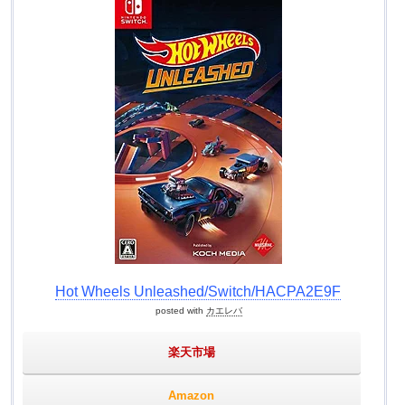
Hot Wheels Unleashed/Switch/HACPA2E9F
posted with
カエレバ
楽天市場
Amazon