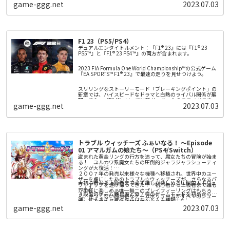
全9種類の子犬達と仲良くなって冒険
game-ggg.net
2023.07.03
戦闘を有利にするレアな装備などが入手できます。
冒険しよう
愛犬と一緒に島を冒険
お世話をしよう
冒険のあとは綺麗にしてあげよう
F1 23（PS5/PS4）
デュアルエンタイトルメント：『F1® 23』には『F1® 23
PS5™』と『F1® 23 PS4™』の両方が含まれます。
2023 FIA Formula One World Championship™の公式ゲーム
『EA SPORTS™ F1® 23』で最速の走りを見せつけよう。
スリリングなストーリーモード「ブレーキングポイント」の
新章では、ハイスピードなドラマと白熱のライバル関係が展
開。また、「F1 World」では新サーキットのラスベガスやカ
game-ggg.net
2023.07.03
タールでホイール・トゥ・ホイールのレースを楽しみ、報酬
やアップグレードを手に入れることができます。さらに、新
● ブレーキングポイント2：F1® 23で新章が幕を開けます。
しいレッドフラッグが本格的な戦略的要素を加え、レース距
離35%機能がさらなるアクションと興奮をもたらします。F1
公式ラインナップの20名の人気ドライバーと10の人気チー
● さらにリアルさを追及：ラスベガスとカタールの新サーキ
ムと共に2023年の最新マシンを走らせましょう。そして、
ット、レッドフラッグ、レース距離35%など。
「マイチーム・キャリアモード」では、ドリームチームを作
トラブル ウィッチーズ ふぁいなる！ ～Episode
り上げ、画面分割や拡張されたクロスプラットフォームマル
01 アマルガムの娘たち～（PS4/Switch）
● F1® World：チャレンジをクリアして、報酬を獲得し、ア
チプレイヤーで競ったり、新登場のRaceNetリーグで他のプ
ップグレードを手に入れて、新たな進行状況システムでF1®
レイヤーと繋がりながら、勝利を勝ち取りましょう。
盗まれた黄金リングの行方を追って、魔女たちの冒険が始ま
の旅を楽しみましょう。
る！ ユルカワ系魔女たちの圧倒的ジャラジャラシューティ
ングが大復活！
２００７年の発売以来様々な機種へ移植され、世界中のユー
本ゲームには、ゲーム内のバーチャルアイテムを入手するた
ザーを虜にしたあのトラブル☆ウィッチーズが、さらなるパ
めにオプションでバーチャル通貨を購入できるゲーム内機能
★初心者から上級者まで必ず誰もが楽しめる圧倒的大ボリュ
ワーアップを遂げ帰ってきた！ 初心者から上級者まで誰も
が含まれます。
ーム！
が手軽に楽しめる唯一無二のプレイフィーリングはもちろ
４段階のゲーム難易度と全７種のゲームモードを初めから実
ん、かつてない超お得なゲームボリュームがすべてのシュー
装。使えるキャラクターはなんと１１種類＋α！
ティングファンを徹底的に満足させます！
１６年にわたる追加と調整を一挙に実装し、さらに背景をフ
game-ggg.net
2023.07.03
★圧倒的ジャラジャラ感！ 唯一無二のプレイフィーリング
ルポリゴンに置き換え、様々な調整を施したトラブル☆ウィ
がクセになる！
ッチーズシリーズの集大成！ 上級者はもちろん、初めてシ
「魔法陣」で敵の弾をキャッチしてお金に換え「ショップ」
ューティングに触れる方でも必ず自分なりの楽しみ方と出会
に入ってお買いもの。そこで買った強力な「魔法カード」を
える、圧倒的大ボリュームの横スクロールシューティングゲ