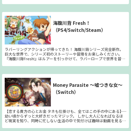
追加される3体のキャラクターを収録し、総勢25体の個性豊かなキャラ
DNAを収集すること。 任務を達成するためには、アメリカ軍、そして
クターで遊べるお買い得なエディションとなります。
政府の影の組織「マジェスティック」を倒さなければならない。 エイ
リアンの侵略が、いま始まる！ ◆伝説のゲーム、再び！ 本作は、カル
ト的な人気を博した、知る人ぞ知る名作アクションゲーム。 2007年に
日本で発売された際に、オリジナル映像はそのままに、日本向けにスト
海腹川背 Fresh！
ーリーを大きく変更するという独自の日本語ローカライズが大きな話題
（PS4/Switch/Steam）
になった。 今回は「オリジナルのストーリー」で忠実にリメイク。真
のクリプトが登場する。 ◆エイリアン兵器やサイキック能力を使って
大暴れ！ 電撃銃や分解光線などのエイリアンの超兵器や、テレキネシ
スなどのサイキック能力で人類を排除しよう。 さらに空飛ぶ円盤
（UFO）に乗って、空からビームで邪魔な敵や建物も一掃可能。 ◆緊
ラバーリングアクションが帰ってきた！ 海腹川背シリーズ完全新作。
張感あふれるステルスアクション 「変身」や「洗脳」、「記憶消去」
巨大な世界で、シリーズ初のストーリーや冒険をお楽しみください。
などの特殊能力を駆使したステルスアクションが必要な場合もある。
『海腹川背Fresh!』はルアーを引っかけて、ラバーロープで世界を冒険
人間たちに見つからないようにミッションを達成しよう。 ◆舞台は
するアクションゲームです。工夫次第でいろいろな動きが可能になりま
1950年代、古き良きアメリカ 古き良きアメリカの町並みやファッショ
す。巨大なワールドでクエストを進めたり、世界の果てを目指したり、
ン、冷戦時代の社会の様子が、丁寧かつブラックユーモアたっぷりに描
集めた材料で料理もできちゃいます。
かれている。懐かしいSF映画のような世界を楽しもう。 ※「ロックン
ロールの王」や「悪のピエロ」などのスキンパックも収録！
Money Parasite ～嘘つきな女～
（Switch）
【恋する貴方の心とお金 タネも仕掛けも、全てはこの手の中にある――】
幼い頃からずっと大好きだったマジック。 しかし大人になればなるほ
ど現実を知り、同時に忙しない生活の中で気付けば趣味は動画を見るこ
とになっていた。 そんな主人公の元に届く一通のＤＭ。その内容は
『豪華客船でマジックショーをしませんか？』 無償で豪華客船に泊ま