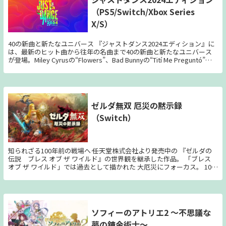
ツ概要 『レイルウェイ エンパイア2』ゲーム本編／ゲーム内で使用可能
（PS5/Switch/Xbox Series
な機関車、鉄道駅、本社ビル等のスキン各種 【線路をつないでビジネ
スを創出！】 必要なヒトやモノ、必要な場所に輸送手段を提供し、事
X/S）
業を拡大していこう！企業買収や株式の買い付け、ライバルとの競争な
ど、戦略的な経営手腕も試されます。 【蒸気機関車の黄金時代を追体
験！】 蒸気機関車の発達により飛躍的な躍進を遂げた19世紀の技術革
40の新曲と新たなユニバース 『ジャストダンス2024エディション』に
新。1830年からの100年がシミュレートされた研究ツリーをアンロック
は、最新のヒット曲から往年の名曲まで40の新曲と新たなユニバース
して、社会が豊かに成長していく過程を追体験してみよう！ 【線路シ
が登場。Miley Cyrusの“Flowers”、Bad Bunnyの“Tití Me Preguntó”、
ステムの拡張と美麗グラフィック】 最大で8本の線路が敷設可能な鉄道
BLACKPINKの“How You Like That”、Whitney Houstonの“I Wanna
駅、最大で4本の線路を保持することができる橋など、線路システムを
Dance With Somebody”などの曲でダンスしよう！ 『ジャストダンス
拡張。機関車の進行方向を設定することで信号が自動で設置されるな
2024エディション』をプレイしよう 新しくなったトラックリスト、ユ
ど、前作以上に直感的な操作を楽しめるようになりました。 【豊富な
ニバース、キャラクター トップチャートを飾ったヒット曲やネットで
ゲームモードで遊ぼう！】 ストーリー重視派も線路づくり満喫派も好
バズった話題曲、オリジナル曲など、40の新曲でダンスしよう！ ラテ
ゼルダ無双 厄災の黙示録
みの遊び方が見つかります。 ・鉄道会社のオーナーとなるキャラクタ
ンやロック、ヒップホップ、K-Popなど、さまざまなジャンルや時代の
ーを決め、各地域で与えられたタスクを実行していく5つの「キャンペ
（Switch）
曲をお楽しみいただけます。曲ごとにユニークなキャラクターが登場す
ーン」と14の「シナリオ」 ・マップや年代を選びランダムに生成され
る『ジャストダンス』の世界にどっぷり浸かりましょう！ 定期的にア
るタスクを達成していく「フリープレイ」。難易度の選択や諸条件のカ
ップデートされるゲームコンテンツ 本タイトルは完全にオンラインで
スタマイズも可能 ・資金無限、ライバル不在。理想の鉄道網を自在に
コンテンツがアップデートされるようになっており、随時更新される新
構築することができる「サンドボックス」
しい曲やリワードを一年中お楽しみいただけます*。『2023エディショ
知られざる100年前の戦場へ―― 任天堂株式会社より発売中の 『ゼルダの
ン』を持っているプレイヤーと、『2024エディション』を持っている
伝説 ブレス オブ ザ ワイルド』の世界観を継承した作品。 「ブレス
プレイヤー全員が同じプラットフォームでつながり、オンラインで一緒
オブ ザ ワイルド」では過去として描かれた 大厄災にフォーカス。 100
に遊べます。さらに両方のエディションをお持ちのユーザーは、すべて
年前何が起きていたのか、どんな戦いがあったのか。 「無双」シリー
の曲やコンテンツを利用できます！ 一年中楽しめるコンテンツ 期間限
ズならではのアクションとともに、 ドラマティックなストーリーが描
定の無料曲やプレイリストを使って、シーズンイベントに参加しましょ
かれる。 ■「ブレス オブ ザ ワイルド」の世界観を継承。圧倒的な没入
う！ シーズンごとにエキサイティングな新曲、進行状況に合った曲、
感 キャラクタービジュアルはもちろん、草木の揺れから空気感まで
新しいリワードが用意されています。アバター、背景、ネームバッジ、
「ブレス オブ ザ ワイルド」の世界観を継承。 アドベンチャーとして描
ソフィーのアトリエ2 ～不思議な
称号をゲットし、Dancer Cardをカスタマイズして、ゲームの中で個性
かれていた世界はそのままに、 本作でアクションゲームとして新たな
を発揮しましょう。 Just Dance+の無料トライアル 『ジャストダンス
夢の錬金術士～
体験が可能。 ■ファン待望の「大厄災」を描いたドラマティックなス