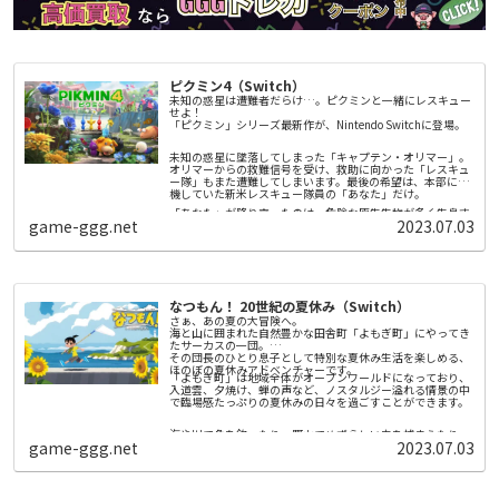
ピクミン4（Switch）
未知の惑星は遭難者だらけ…。ピクミンと一緒にレスキュー
せよ！
「ピクミン」シリーズ最新作が、Nintendo Switchに登場。
未知の惑星に墜落してしまった「キャプテン・オリマー」。
オリマーからの救難信号を受け、救助に向かった「レスキュ
ー隊」もまた遭難してしまいます。最後の希望は、本部に待
機していた新米レスキュー隊員の「あなた」だけ。
「あなた」が降り立ったのは、危険な原生生物が多く生息す
game-ggg.net
2023.07.03
る謎の惑星。そこで出会ったふしぎな生き物「ピクミン」の
力を借りて探索していきます。
▼「ピクミン」とは
ピクミンは地面からひっこぬくと、ぞろぞろとついてきま
す。重いものを運んだり、壁をこわしたり、様々な場面で主
なつもん！ 20世紀の夏休み（Switch）
人公のためにせっせと働いてくれます。
さぁ、あの夏の大冒険へ。
ピクミンは、原生生物にも勇敢に立ち向かいます。1匹1匹は
海と山に囲まれた自然豊かな田舎町「よもぎ町」にやってき
か弱く、ときには食べられてしまうこともありますが、たく
たサーカスの一団。
さんのピクミンが力を合わせれば、大きな相手も倒すことが
その団長のひとり息子として特別な夏休み生活を楽しめる、
できます。
ほのぼの夏休みアドベンチャーです。
「よもぎ町」は地域全体がオープンワールドになっており、
ピクミンには、さまざまな種類がいます。「赤ピクミン」は
入道雲、夕焼け、蝉の声など、ノスタルジー溢れる情景の中
火に強く、「青ピクミン」は水中を泳ぐことができる…とい
で臨場感たっぷりの夏休みの日々を過ごすことができます。
ったような、いろいろな特徴があります。
海や川で魚を釣ったり、野山でめずらしい虫を捕まえたり、
新たに発見された「氷ピクミン」は、原生生物や水面を凍ら
game-ggg.net
2023.07.03
夏休みには楽しい遊びがたくさん！サーカスのお手伝いをす
せることができます。氷ピクミンに指示をすれば、凍らせた
るもよし、町で暮らす人々と交流するもよし。夏祭りでは花
氷の上を主人公たちが進むこともできます。
火や盆踊りが夜を明るく彩ります。そして列車に乗れば隣町
を訪れることも――。
たくさんの出会いや体験を通して、自分だけの特別な夏休み
また、夜にしか現れない「ヒカリピクミン」と共に、原生生