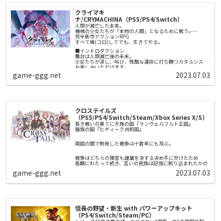
の思い出を作りませんか？
物が凶暴化する、危険な夜の探索に繰り出します。
クライマキ
夏休みや子供時代へのノスタルジーをテーマにしたゲームを
▼相棒「オッチン」
ナ/CRYMACHINA（PS5/PS4/Switch）
数多く手掛けてきた綾部和による『なつもん！ ２０世紀の夏
主人公と一緒に行動する宇宙犬の「オッチン」。オッチンだ
人類が滅亡した未来。
休み』がNintendo Switch™に登場です。
けで重いものを運んだり、背中に主人公とピクミンを乗せ
機械の少女たちが「本物の人間」となるために戦う――。
て、水の上を渡ることだってできます。また、探しているも
完全新作アクションRPG
ののニオイをたどって、その場所まで連れて行ってくれま
すべて壊(コロ)してでも、生きてやる。
ピクミンやオッチンは、主人公の指示に従って働いてくれま
す。
す。それぞれの特徴を知り、ダンドリよく正しい指示を出せ
■イントロダクション
ば、どんなピンチも乗り越えられるでしょう。
舞台は人類滅亡後の未来。
少女たちが涙し、叫び、残酷な運命に打ち勝つカタルシスを
お楽しみいただけます。
▼「ピクミン」を初めてプレイされる方へ
game-ggg.net
2023.07.03
ピクミンはときに原生生物に食べられてしまったり、電気や
■ストーリー
火にやられてしまい、ピクミンを失ってしまうこともあるか
奇病の蔓延する現代。
もしれません。そんな時は、少し前に時間を巻き戻し、何度
病によって死の淵にたつ少女レーベン・ディステルは声を聞
でもやり直すことができます。ピクミンが沢山やられてしま
く。
また本作は、ストーリーを2人で遊ぶこともできます。2Pは
ったら、時間を巻き戻し、ピクミンをより上手に導くことが
ポインターで原生生物に狙いを定めて「エンゴ射撃」した
「あなたは選ばれた。」
できます。
り、アイテムを使って1Pをサポートすることができます。難
クロステイルズ
しいと思ったら、2Pがサポートしつつ、ストーリーを進める
そして訪れる死。
ことができます。
（PS5/PS4/Switch/Steam/Xbox Series X/S）
しかしレーベンは再び目を覚ます。
長き戦いの果てに犬族の国『ランヴェルフルト王国』
猫族の国『ヒディーク共和国』
人類滅亡後の未来。
エノアと名乗る機械の少女に迎えられて。
両国の間で勃発した戦争は十数年にも及ぶ。
そこはエデンと呼ばれる構造体のなか。
戦争はどちらの陣営も雌雄を決する決め手に欠けたため
エデンでは機械たちが人類再生のために
長期にわたって続き、互いの民族は記憶に刷り込まれたかの
「本物の人間」を創造しようと稼働をつづけていた。
ように、
game-ggg.net
2023.07.03
意味もなく互いを憎しみ合っている。
レーベンはエノアに導かれ、
「本物の人間」になるための戦いに巻き込まれていく。
■ゲームの特徴
〇機械の少女たちが紡ぐ「愛」の物語
信長の野望・新生 with パワーアップキット
「家族」として共に生き抜くことを誓い合う少女たち。
（PS4/Switch/Steam/PC）
そんな少女たちの心の機微を丁寧に描いた本作は、儚くも力