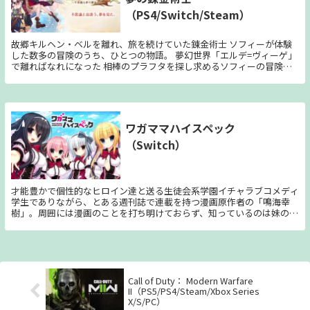
2024エディション』には、サブスクリプションサービス「Just
トーリー 「ブレス オブ ザ ワイルド」の世界で100年前に起こった 大厄
（PS4/Switch/Steam）
Dance+」の1ヶ月無料トライアルが付いています。どんどん追加されて
災にフォーカス。 任天堂開発チーム公式監修のもと、 ドラマティック
いく200以上の曲を利用できるほか、ゲーム内イベントの特典もお楽し
なストーリーが展開。 リンク、ゼルダや、各種族を代表する ダルケ
みいただけます。過去の「ジャストダンス」シリーズに登場した名曲
ル、ミファー、リーバル、ウルボザの４人の英傑、 さらには巨大な神
故郷キルヘン・ベルを離れ、旅を続けていた錬金術士 ソフィーが体験
や、シーズンごとに登場する限定の新曲でダンスしましょう！
獣なども登場し、 後に大厄災と呼ばれる悲劇が幕を開ける。 ■「リン
した数多の冒険のうち、ひとつの物語。 夢幻世界「エルデ=ヴィーゲ」
ク」以外のさまざまなキャラクターたちも操作可能 シリーズの主人公
で離ればなれになった 相棒のプラフタを探し求めるソフィーの冒険譚
であるリンクはもちろん、在りし日の英傑たちや、 ゼルダまでをも操
と、 巡り合う仲間たちとの絆と心の継承を描きます。
作して戦うことができる。 「ブレス オブ ザ ワイルド」では過去の人で
あったキャラクターたちの、 色鮮やかなアクションが体感可能。
■「シーカーストーン」によるキャラクター固有アクションが楽しめる
「ブレス オブ ザ ワイルド」でキーアイテムとして登場した 「シーカー
ワガママハイスペック
ストーン」の特別な力により、 リモコンバクダンやビタロックなどお
なじみのシステムが、 キャラクター固有のアクションとして展開。 リ
（Switch）
ンク以外にもさまざまなキャラクターを操作して、 強大な敵に立ち向
かう。
才能豊かで個性的なヒロイン達と送る生徒会系学園イチャラブコメディ
学生でありながら、とある週刊誌で連載を持つ漫画原作者の「鳴海幸
樹」。周囲には漫画のことを打ち明けておらず、知っているのは妹の
「兎亜」とその友人の「未尋」だけ。 ある日ひょんなことから生徒会
長の「鹿苑寺かおるこ」が自分の漫画の作画担当であることが発覚。ち
ょうど男子役員を探していた会長から生徒会加入を打診され、隠し事が
ある手前断りきれず、漫画のことを内緒にするという約束で役員になる
のであった。 しかし、主人公の事情を知らない副会長「アーシェ」は
役員入りに猛反対。さらにそんな中、学生からの依頼やトラブルが舞い
Call of Duty： Modern Warfare
込み……。
II（PS5/PS4/Steam/Xbox Series
X/S/PC）