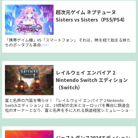
超次元ゲイム ネプテューヌ
Sisters vs Sisters（PS5/PS4）
「携帯ゲイム機」VS「スマートフォン」 それは、時を経て始まる妹た
ちのポータブル革命――
レイルウェイ エンパイア 2
Nintendo Switch エディション
（Switch）
富と名声の汽笛を鳴らせ！ 『レイルウェイ エンパイア 2 Nintendo
Switchエディション』は、19世紀の北米とヨーロッパを舞台に鉄道会
社のオーナーとなり、富と名声を手に入れる鉄道経営シミュレーション
『レイルウェイ エンパイア 2』をNintendo Switch™に最適化したオフ
ライン／１人プレイ専用のタイトルです。実在した60の蒸気機関車を走
らせ、事業を拡大し、理想の鉄道帝国を築き上げよう！ ゲーム内テキ
ストならびにボイスは日本語に対応。本作が初めてという人も、親切な
チュートリアルから楽しくスタートすることができます。 ■コンテン
ジャストダンス2024エディション