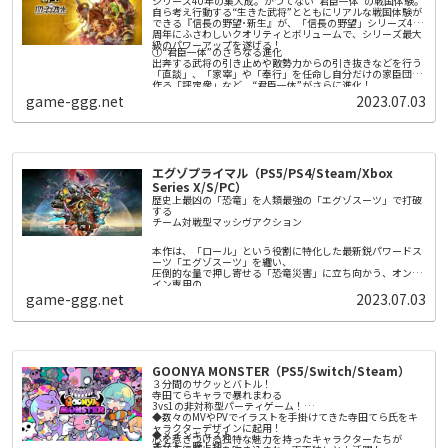
強さを感じさせる物語となっています。
シリーズ40年の集大成。かつてない“君臣一体”の戦国体験。
〇戦いの舞台「エデン」と憩いの拠点「箱庭」
自ら考え行動する“生きた武将”とともにリアルな戦国体験が
本作は戦いの舞台「エデン」と憩いの拠点「箱庭」のふたつ
できる『信長の野望･新生』が、「信長の野望」シリーズ40
の世界を行き来しながら物語を進めます。
周年にふさわしいクオリティとボリュームで、シリーズ最大
「エデン」では敵との爽快感＆カタルシスのある攻防を楽し
級のパワーアップを遂げる！
めるほか、未知なる施設——未知なる敵——未知なるアイテ
①“君臣一体”のさらなる進化
〇爽快感＆カタルシスのある攻防
ムなど、未知を探索し発見するロマンを味わえます。
出奔する武将の引き止めや敵勢力からの引き抜きなどを行う
エデンでは3人のプレイアブルキャラクターをステージごと
「箱庭」ではキャラクターの強化ができるほか、お茶会と呼
「直談」、「家宰」や「奉行」を任命し自分だけの家臣団を
に切り替えて戦うことができます。
ばれるキャラクターたちの日常会話や、収集した読み物や楽
作る「評定衆」など、“君臣一体”がさらに進化！
戦闘時には近接攻撃と遠距離攻撃を切り替えながら爽快感の
曲を鑑賞できます。
game-ggg.net
2023.07.03
あるコンボが繋がるほか、ジャスト回避やカウンターを用い
②城下一帯を巻き込んだ白熱の「攻城戦」
〇戦略の鍵を握る兵装「眷属機」
て敵の攻撃をあしらうカタルシスを味わえます。
「攻城戦」がこれまでにない装いで登場。城そのものの攻略
敵を倒すことで眷属機という、キャラクターの背面に浮遊す
にとどまらない、ダイナミックかつリアリティのある攻城戦
る兵装を収集することができます。
が楽しめる！200以上の専用マップで城ごとの特徴を活かし
外観と性能の異なる70種類以上の眷属機は、左右別のものを
勝利を掴め！
従える事が可能で、その兵装にあった自動攻撃を行います。
③勢力ごとに異なる多彩な戦略性
更には「思装」と呼ばれる制御アイテムを付与する事で、プ
勢力を特徴づける「政策」を大幅に拡充。さらに城ごとに役
エグゾプライマル（PS5/PS4/Steam/Xbox
レイヤーの戦略に合わせてその攻撃をカスタムする事もでき
割を決め拠点間のネットワークを築き、活かす「城役割」
Series X/S/PC）
ます。
や、新たなプレイ感を生み出す「軍団戦略」など、自分だけ
の戦略を実現する新要素を追加！
歴史上最凶の「恐竜」を人類最強の「エグゾスーツ」で打破
④定番の各種エディタ機能をはじめ、追加要素も充実！
する
シナリオやイベント、特性など、従来要素も大幅ボリューム
チーム対戦型マッシヴアクション​​
アップ。さらに武将やBGM、シナリオの編集機能や、新勢力
作成機能など人気要素も充実！
本作は、「ロール」という役割に特化した最新鋭パワードス
ーツ「エグゾスーツ」を纏い、
圧倒的な量で押し寄せる「恐竜災害」に立ち向かう、オンラ
イン専用の
チーム対戦型マッシヴアクション。
game-ggg.net
2023.07.03
メインモード「ディノサバイバル」は、5人のプレイヤーが
１つのチームとなり、
チーム同士で競い合う５人vs５人の「対戦型PvE」となって
いる。
恐竜災害が発生する地域で、新世代AI「リヴァイアサン」が
提示する多種多様なミッションを、
GOONYA MONSTER（PS5/Switch/Steam）
対戦相手のチームよりも早く達成できれば勝利だ。
時には対戦チームを直接攻撃して倒したり、時には共闘した
３分間のサクッとバトル！
りしながら、いち早くミッションを達成しよう。
寺田てらキャラで暴れまわる
提示されるミッションは、プレイヤーの腕前や状況によって
3vs1の非対称型パーティゲーム！
変化。プレイする度に違った体験が待っている。
◆数々のMVやPVでイラストを手掛けてきた寺田てら氏をキ
ャラクターデザインに起用！
◆メインキャスト
心を惹きつける独特な魅力を持ったキャラクターたちが
オクト 野上翔