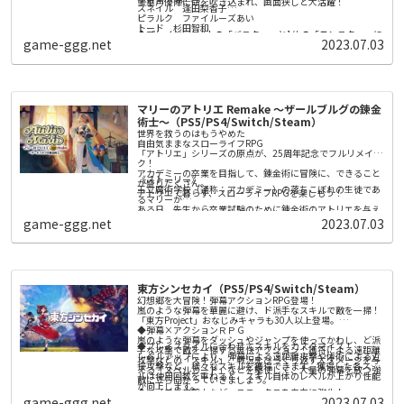
豪華声優陣に命を吹き込まれ、画面狭しと大活躍！
スネイル 逢田梨香子
ピラルク ファイルーズあい
トード 杉田智和
◆プレイヤーは3人の「バスター」と1体の「モンスター」に
ぐーにゃん 井澤詩織
game-ggg.net
2023.07.03
分かれて戦う！
バスターは他のプレイヤーと協力して、
モンスターは圧倒的な強さで勝利を掴め！
◆バスター：多彩なウェポンを使いこなし勝負を有利に進め
よう！
レーザー！ ショットガン！ 火炎放射器！
マリーのアトリエ Remake ～ザールブルグの錬金
爽快感のあるウェポンで敵を一網打尽！
ステージ内に現れるアンデッドを倒し、ソウルを集めるのが
術士～（PS5/PS4/Switch/Steam）
◆モンスター：ド派手なスキルでバスターどもをぶっ飛ば
バスターの勝利条件だ！
世界を救うのはもうやめた
せ！
自由気ままなスローライフRPG
極太ビームや超巨大化、
「アトリエ」シリーズの原点が、25周年記念でフルリメイ
必殺の“捕食” でバスターたちをやっつけろ！
ク！
バスターを全滅させるか、制限時間が経過すれば、モンスタ
◆遊べば遊ぶほどストーリーが展開する「エピソードマッ
アカデミーの卒業を目指して、錬金術に冒険に、できること
ーの勝利だ！
《ストーリー》
チ」！
が盛りだくさん。
王立魔術学校（通称：アカデミー）の落ちこぼれの生徒であ
レベルアップでカスタマイズアイテムが手に入る！
アトリエで暮らす、スローライフRPGを楽しもう！
るマリーが
お気に入りのキャラクターをおもしろ衣装でコーディネート
ある日、先生から卒業試験のために錬金術のアトリエを与え
しよう！
◆おすそわけプレイにも対応！
られます。
game-ggg.net
2023.07.03
試験の課題は、先生が納得するアイテムを完成させること。
家族や友達と一緒に、オンラインのエピソードマッチに挑も
う！
そのために錬金術の腕前を上げたり、調合の材料を集めた
り、参考書や道具、冒険者を雇うためのお金を集めたり……
調合・戦闘・依頼と、できることは盛りだくさん！
東方シンセカイ（PS5/PS4/Switch/Steam）
どこから始めるかはあなたの自由！ あなた自身の楽しみ方
幻想郷を大冒険！弾幕アクションRPG登場！
で、アカデミーの卒業を目指しましょう。
嵐のような弾幕を華麗に避け、ド派手なスキルで敵を一掃！
「東方Project」おなじみキャラも30人以上登場。
◆弾幕×アクションＲＰＧ
《本作のポイント》
嵐のような弾幕をダッシュやジャンプを使ってかわし、ど派
■グラフィックを刷新！ 現代の技術で、より活き活きとマ
◆プレイスタイルに合わせてスキルをカスタマイズ！
手な攻撃で敵を一掃する爽快アクション！護符による遠距離
リーたちが描かれる！
レベルアップにより、弾幕による遠距離攻撃や体術による近
攻撃などの「スキル」、戦況をひっくり返す大ダメージを与
キャラクターの立ち絵やイベントスチルを刷新し、立ち絵に
接攻撃など、様々なスキルを獲得できます。獲得した各スキ
える「スペルカード」などを駆使して、大量の弾幕を放つ強
は２Ｄアニメーションも実装しました。
ルは使用回数を重ねると、スキル自体のレベルが上がり性能
■現代にあわせてより遊びやすくなった「アトリエ」シリー
敵に立ち向かっていきましょう。
また、キャラクターやステージの３Ｄモデルも実装。移動や
が向上します。
ズの原点
◆ライフや攻撃力など、ステータスを自由に強化！
探索などでは、可愛いミニキャラたちが動きまわります。
オリジナル版のシンプルかつ自由度の高いプレイ感はそのま
game-ggg.net
2023.07.03
クエスト報酬などで手に入る強化石を使い、アナタのプレイ