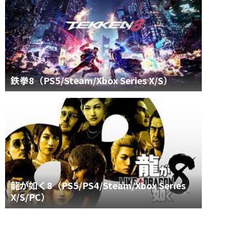
鉄拳8（PS5/Steam/Xbox Series X/S）
龍が如く8（PS5/PS4/Steam/Xbox Series
X/S/PC）