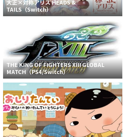
大正×対称アリス HEADS &
TAILS（Switch）
THE KING OF FIGHTERS XIII GLOBAL
MATCH（PS4/Switch）