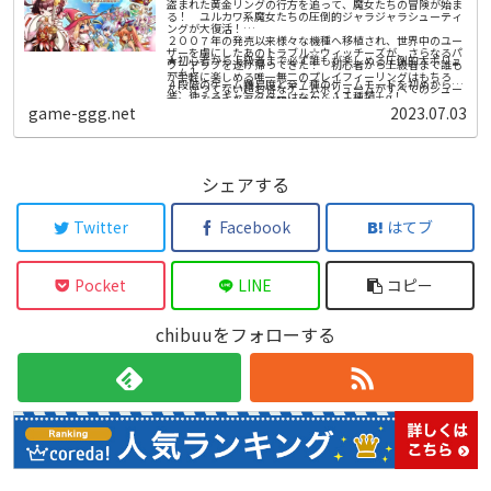
ップグレードを手に入れて、新たな進行状況システムでF1®
レイヤーと繋がりながら、勝利を勝ち取りましょう。
盗まれた黄金リングの行方を追って、魔女たちの冒険が始ま
の旅を楽しみましょう。
る！ ユルカワ系魔女たちの圧倒的ジャラジャラシューティ
ングが大復活！
２００７年の発売以来様々な機種へ移植され、世界中のユー
本ゲームには、ゲーム内のバーチャルアイテムを入手するた
ザーを虜にしたあのトラブル☆ウィッチーズが、さらなるパ
めにオプションでバーチャル通貨を購入できるゲーム内機能
★初心者から上級者まで必ず誰もが楽しめる圧倒的大ボリュ
ワーアップを遂げ帰ってきた！ 初心者から上級者まで誰も
が含まれます。
ーム！
が手軽に楽しめる唯一無二のプレイフィーリングはもちろ
４段階のゲーム難易度と全７種のゲームモードを初めから実
ん、かつてない超お得なゲームボリュームがすべてのシュー
装。使えるキャラクターはなんと１１種類＋α！
ティングファンを徹底的に満足させます！
１６年にわたる追加と調整を一挙に実装し、さらに背景をフ
game-ggg.net
2023.07.03
★圧倒的ジャラジャラ感！ 唯一無二のプレイフィーリング
ルポリゴンに置き換え、様々な調整を施したトラブル☆ウィ
がクセになる！
ッチーズシリーズの集大成！ 上級者はもちろん、初めてシ
「魔法陣」で敵の弾をキャッチしてお金に換え「ショップ」
ューティングに触れる方でも必ず自分なりの楽しみ方と出会
に入ってお買いもの。そこで買った強力な「魔法カード」を
える、圧倒的大ボリュームの横スクロールシューティングゲ
使って敵を倒せば、画面上の敵と弾がすべて「スターコイ
ームです。
★プレイをやさしくサポートする仕掛けが満載。
ン」となって押し寄せる！ まさに怒涛のごときジャラジャ
シェアする
ゲームの難易度を徹底的に再調整。さらに「オート魔法カー
ラ感は唯一無二にして超爽快＆クセになること請け合いで
ド」や「オート魔法陣」など、初めて触る方でもストレスフ
す。
ルなプレイにならないよう、あらゆる部分が調整されていま
す。
Twitter
Facebook
はてブ
★ゲームモードは全７種+α！ 忙しい現代ユーザーのプレイ
スタイルにもガッチリ対応！
●アーケードモード
「トラブル☆ウィッチーズふぁいなる！」の標準ゲームモー
Pocket
LINE
コピー
ド。初心者から上級者まで誰もがゼッタイ楽しめる全４難易
度を実装。
●ストーリーモード
各ゲームモードはオンラインランキングに対応しており、上
chibuuをフォローする
フルボイスによるストーリーがついたゲームモード。１１人
位ランキングでは豪華な魔女帽子があなたの名前に付きま
の魔女たちによるゆるゆるストーリーがクセになるかも。
す！
●ワルプルギスナイトモード
他にも、追加キャラクターや、無料アップデートでゲームモ
魔女も敵もパワーアップ！ ボーナス要素などが追加され、
ードの追加を予定しています。
圧倒的ジャラジャラに磨きがかかった超巨強極大ジャラジャ
ラモードです。
●スコアアタックモード
２分間、５分間の制限時間内で、ひたすらスコアを稼ぐモー
ド。腕前レベルに合わせられる全４難易度を実装。
●エンドレスモード
周回プレイモード。プレイ状況はセーブが可能で、ランキン
グにも登録可能！ 高次周がとにかくアツい！
●ＡＣモード
ゲームセンターで稼働中のＡＣ版と同じ敵配置。ここで練習