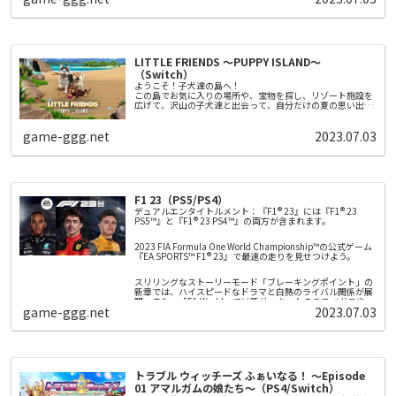
まに、 チュートリアルや各種仕様への誘導を拡充しました。
スタイルに合わせてステータスを割り振りましょう！
さらに、街中の移動や採取などの仕様を改修し、快適で遊び
■ゲーム体験をさらに深める新規要素を多数追加！
やすくリメイクしています。
オリジナル版のファンはもちろん、「アトリエ」シリーズを
◆自分好みの装備を集めましょう！
プレイするのが初めての方にもうれしい新規要素を多数追加
武器、防具、アクセサリーといった装備がクエスト報酬や敵
しました。
を倒すことにより手に入ります。さらに「鍛冶屋」に行け
焦らずゆっくりプレイできる【無期限モード】やキャラクタ
LITTLE FRIENDS ～PUPPY ISLAND～
ば、装備の打ち直しをしてそれぞれの装備性能をランダムに
ーたちとの交流イベントの追加、華やかな演出の必殺技…さ
変化させることもできます。
（Switch）
◆「幻想郷」の住人が持つお悩みを解決！多種多様なサブク
らにボリュームアップした本作の世界を楽しめます。
ようこそ！子犬達の島へ！
エスト
この島でお気に入りの場所や、宝物を探し、リゾート施設を
人間、仙人、妖怪たちから持ち掛けられる相談事（サブクエ
広げて、沢山の子犬達と出会って、自分だけの夏の思い出を
スト）を解決してあげましょう。人探しや異変の調査 、戦闘
つくろう！
用人形との模擬戦など様々な相談事が舞い込みます。クリア
友達になろう！
すると、プレイヤーのステータスを上げるための強化石や、
全9種類の子犬達と仲良くなって冒険
game-ggg.net
2023.07.03
戦闘を有利にするレアな装備などが入手できます。
冒険しよう
愛犬と一緒に島を冒険
お世話をしよう
冒険のあとは綺麗にしてあげよう
F1 23（PS5/PS4）
デュアルエンタイトルメント：『F1® 23』には『F1® 23
PS5™』と『F1® 23 PS4™』の両方が含まれます。
2023 FIA Formula One World Championship™の公式ゲーム
『EA SPORTS™ F1® 23』で最速の走りを見せつけよう。
スリリングなストーリーモード「ブレーキングポイント」の
新章では、ハイスピードなドラマと白熱のライバル関係が展
開。また、「F1 World」では新サーキットのラスベガスやカ
game-ggg.net
2023.07.03
タールでホイール・トゥ・ホイールのレースを楽しみ、報酬
やアップグレードを手に入れることができます。さらに、新
● ブレーキングポイント2：F1® 23で新章が幕を開けます。
しいレッドフラッグが本格的な戦略的要素を加え、レース距
離35%機能がさらなるアクションと興奮をもたらします。F1
公式ラインナップの20名の人気ドライバーと10の人気チー
● さらにリアルさを追及：ラスベガスとカタールの新サーキ
ムと共に2023年の最新マシンを走らせましょう。そして、
ット、レッドフラッグ、レース距離35%など。
「マイチーム・キャリアモード」では、ドリームチームを作
トラブル ウィッチーズ ふぁいなる！ ～Episode
り上げ、画面分割や拡張されたクロスプラットフォームマル
01 アマルガムの娘たち～（PS4/Switch）
● F1® World：チャレンジをクリアして、報酬を獲得し、ア
チプレイヤーで競ったり、新登場のRaceNetリーグで他のプ