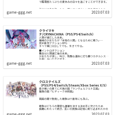
火に強く、「青ピクミン」は水中を泳ぐことができる…とい
で臨場感たっぷりの夏休みの日々を過ごすことができます。
ったような、いろいろな特徴があります。
海や川で魚を釣ったり、野山でめずらしい虫を捕まえたり、
新たに発見された「氷ピクミン」は、原生生物や水面を凍ら
game-ggg.net
2023.07.03
夏休みには楽しい遊びがたくさん！サーカスのお手伝いをす
せることができます。氷ピクミンに指示をすれば、凍らせた
るもよし、町で暮らす人々と交流するもよし。夏祭りでは花
氷の上を主人公たちが進むこともできます。
火や盆踊りが夜を明るく彩ります。そして列車に乗れば隣町
を訪れることも――。
たくさんの出会いや体験を通して、自分だけの特別な夏休み
また、夜にしか現れない「ヒカリピクミン」と共に、原生生
の思い出を作りませんか？
物が凶暴化する、危険な夜の探索に繰り出します。
クライマキ
夏休みや子供時代へのノスタルジーをテーマにしたゲームを
▼相棒「オッチン」
ナ/CRYMACHINA（PS5/PS4/Switch）
数多く手掛けてきた綾部和による『なつもん！ ２０世紀の夏
主人公と一緒に行動する宇宙犬の「オッチン」。オッチンだ
人類が滅亡した未来。
休み』がNintendo Switch™に登場です。
けで重いものを運んだり、背中に主人公とピクミンを乗せ
機械の少女たちが「本物の人間」となるために戦う――。
て、水の上を渡ることだってできます。また、探しているも
完全新作アクションRPG
ののニオイをたどって、その場所まで連れて行ってくれま
すべて壊(コロ)してでも、生きてやる。
ピクミンやオッチンは、主人公の指示に従って働いてくれま
す。
す。それぞれの特徴を知り、ダンドリよく正しい指示を出せ
■イントロダクション
ば、どんなピンチも乗り越えられるでしょう。
舞台は人類滅亡後の未来。
少女たちが涙し、叫び、残酷な運命に打ち勝つカタルシスを
お楽しみいただけます。
▼「ピクミン」を初めてプレイされる方へ
game-ggg.net
2023.07.03
ピクミンはときに原生生物に食べられてしまったり、電気や
■ストーリー
火にやられてしまい、ピクミンを失ってしまうこともあるか
奇病の蔓延する現代。
もしれません。そんな時は、少し前に時間を巻き戻し、何度
病によって死の淵にたつ少女レーベン・ディステルは声を聞
でもやり直すことができます。ピクミンが沢山やられてしま
く。
また本作は、ストーリーを2人で遊ぶこともできます。2Pは
ったら、時間を巻き戻し、ピクミンをより上手に導くことが
ポインターで原生生物に狙いを定めて「エンゴ射撃」した
「あなたは選ばれた。」
できます。
り、アイテムを使って1Pをサポートすることができます。難
クロステイルズ
しいと思ったら、2Pがサポートしつつ、ストーリーを進める
そして訪れる死。
ことができます。
（PS5/PS4/Switch/Steam/Xbox Series X/S）
しかしレーベンは再び目を覚ます。
長き戦いの果てに犬族の国『ランヴェルフルト王国』
猫族の国『ヒディーク共和国』
人類滅亡後の未来。
エノアと名乗る機械の少女に迎えられて。
両国の間で勃発した戦争は十数年にも及ぶ。
そこはエデンと呼ばれる構造体のなか。
戦争はどちらの陣営も雌雄を決する決め手に欠けたため
エデンでは機械たちが人類再生のために
長期にわたって続き、互いの民族は記憶に刷り込まれたかの
「本物の人間」を創造しようと稼働をつづけていた。
ように、
game-ggg.net
2023.07.03
意味もなく互いを憎しみ合っている。