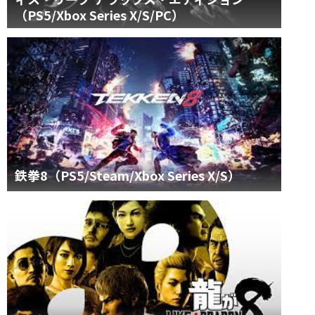
（PS5/Xbox Series X/S/PC）
鉄拳8（PS5/Steam/Xbox Series X/S）