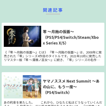
関連記事
零 ～月蝕の仮面～
（PS5/PS4/Switch/Steam/Xbo
x Series X/S）
《『零 ～月蝕の仮面～』とは》 『零 ～月蝕の仮面～』は、2008年に発
売された「零」シリーズ4作目のタイトルです。2021年10月に発売した
リマスター版『零 ～濡鴉ノ巫女～』に続き、「零」シリーズの名作が
アップグレードされた美しいグラフィックでふたたび蘇ります。 《ゲ
ームの内容》 幼少期、孤島「朧月島（ろうげつとう）」で祭のさなか
に神隠しにあった少女たちが、失われた記憶を求めて再び島を訪れま
す。ありえないものを写し、封じ込めるカメラ「射影機（しゃえい
き）」と、懐中電灯の僅かな光を頼りに様々な場所を探索し、襲い掛か
ヤマノススメ Next Summit ～あ
ってくる怨霊を退けながら真実に迫っていきます。 《リマスター版の
の山に、もう一度～
特徴》 ・グラフィックの向上 本作では、主要キャラクターモデルを新
たに作成し、キャラが登場するムービーもブラッシュアップしていま
（PS4/Switch）
す。 また、プラットフォームに合わせてグラフィックを高解像度化し
ました。懐中電灯による陰影や光の表現が向上し、よりリアルになった
ことで、さらに臨場感のある恐怖を体験していただくことができます。
あの約束を果たした。 これから、ひなたと私はどうなっていくんだ
・「フォトモード」の追加 キャラクターや霊にポーズをつけて配置