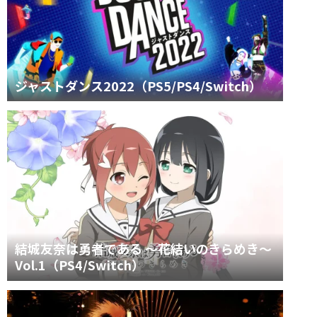
ジャストダンス2022（PS5/PS4/Switch）
結城友奈は勇者である ～花結いのきらめき～
Vol.1（PS4/Switch）