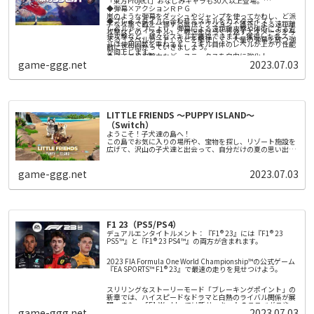
「東方Project」おなじみキャラも30人以上登場。
◆弾幕×アクションＲＰＧ
《本作のポイント》
嵐のような弾幕をダッシュやジャンプを使ってかわし、ど派
■グラフィックを刷新！ 現代の技術で、より活き活きとマ
◆プレイスタイルに合わせてスキルをカスタマイズ！
手な攻撃で敵を一掃する爽快アクション！護符による遠距離
リーたちが描かれる！
レベルアップにより、弾幕による遠距離攻撃や体術による近
攻撃などの「スキル」、戦況をひっくり返す大ダメージを与
キャラクターの立ち絵やイベントスチルを刷新し、立ち絵に
接攻撃など、様々なスキルを獲得できます。獲得した各スキ
える「スペルカード」などを駆使して、大量の弾幕を放つ強
は２Ｄアニメーションも実装しました。
ルは使用回数を重ねると、スキル自体のレベルが上がり性能
■現代にあわせてより遊びやすくなった「アトリエ」シリー
敵に立ち向かっていきましょう。
また、キャラクターやステージの３Ｄモデルも実装。移動や
が向上します。
ズの原点
◆ライフや攻撃力など、ステータスを自由に強化！
探索などでは、可愛いミニキャラたちが動きまわります。
オリジナル版のシンプルかつ自由度の高いプレイ感はそのま
game-ggg.net
2023.07.03
クエスト報酬などで手に入る強化石を使い、アナタのプレイ
まに、 チュートリアルや各種仕様への誘導を拡充しました。
スタイルに合わせてステータスを割り振りましょう！
さらに、街中の移動や採取などの仕様を改修し、快適で遊び
■ゲーム体験をさらに深める新規要素を多数追加！
やすくリメイクしています。
オリジナル版のファンはもちろん、「アトリエ」シリーズを
◆自分好みの装備を集めましょう！
プレイするのが初めての方にもうれしい新規要素を多数追加
武器、防具、アクセサリーといった装備がクエスト報酬や敵
しました。
を倒すことにより手に入ります。さらに「鍛冶屋」に行け
焦らずゆっくりプレイできる【無期限モード】やキャラクタ
LITTLE FRIENDS ～PUPPY ISLAND～
ば、装備の打ち直しをしてそれぞれの装備性能をランダムに
ーたちとの交流イベントの追加、華やかな演出の必殺技…さ
変化させることもできます。
（Switch）
◆「幻想郷」の住人が持つお悩みを解決！多種多様なサブク
らにボリュームアップした本作の世界を楽しめます。
ようこそ！子犬達の島へ！
エスト
この島でお気に入りの場所や、宝物を探し、リゾート施設を
人間、仙人、妖怪たちから持ち掛けられる相談事（サブクエ
広げて、沢山の子犬達と出会って、自分だけの夏の思い出を
スト）を解決してあげましょう。人探しや異変の調査 、戦闘
つくろう！
用人形との模擬戦など様々な相談事が舞い込みます。クリア
友達になろう！
すると、プレイヤーのステータスを上げるための強化石や、
全9種類の子犬達と仲良くなって冒険
game-ggg.net
2023.07.03
戦闘を有利にするレアな装備などが入手できます。
冒険しよう
愛犬と一緒に島を冒険
お世話をしよう
冒険のあとは綺麗にしてあげよう
F1 23（PS5/PS4）
デュアルエンタイトルメント：『F1® 23』には『F1® 23
PS5™』と『F1® 23 PS4™』の両方が含まれます。
2023 FIA Formula One World Championship™の公式ゲーム
『EA SPORTS™ F1® 23』で最速の走りを見せつけよう。
スリリングなストーリーモード「ブレーキングポイント」の
新章では、ハイスピードなドラマと白熱のライバル関係が展
開。また、「F1 World」では新サーキットのラスベガスやカ
game-ggg.net
2023.07.03
タールでホイール・トゥ・ホイールのレースを楽しみ、報酬