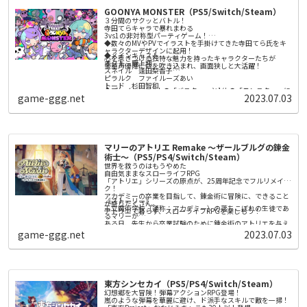
提示する多種多様なミッションを、
GOONYA MONSTER（PS5/Switch/Steam）
対戦相手のチームよりも早く達成できれば勝利だ。
時には対戦チームを直接攻撃して倒したり、時には共闘した
３分間のサクッとバトル！
りしながら、いち早くミッションを達成しよう。
寺田てらキャラで暴れまわる
提示されるミッションは、プレイヤーの腕前や状況によって
3vs1の非対称型パーティゲーム！
変化。プレイする度に違った体験が待っている。
◆数々のMVやPVでイラストを手掛けてきた寺田てら氏をキ
ャラクターデザインに起用！
◆メインキャスト
心を惹きつける独特な魅力を持ったキャラクターたちが
オクト 野上翔
豪華声優陣に命を吹き込まれ、画面狭しと大活躍！
スネイル 逢田梨香子
ピラルク ファイルーズあい
トード 杉田智和
◆プレイヤーは3人の「バスター」と1体の「モンスター」に
ぐーにゃん 井澤詩織
game-ggg.net
2023.07.03
分かれて戦う！
バスターは他のプレイヤーと協力して、
モンスターは圧倒的な強さで勝利を掴め！
◆バスター：多彩なウェポンを使いこなし勝負を有利に進め
よう！
レーザー！ ショットガン！ 火炎放射器！
マリーのアトリエ Remake ～ザールブルグの錬金
爽快感のあるウェポンで敵を一網打尽！
ステージ内に現れるアンデッドを倒し、ソウルを集めるのが
術士～（PS5/PS4/Switch/Steam）
◆モンスター：ド派手なスキルでバスターどもをぶっ飛ば
バスターの勝利条件だ！
世界を救うのはもうやめた
せ！
自由気ままなスローライフRPG
極太ビームや超巨大化、
「アトリエ」シリーズの原点が、25周年記念でフルリメイ
必殺の“捕食” でバスターたちをやっつけろ！
ク！
バスターを全滅させるか、制限時間が経過すれば、モンスタ
◆遊べば遊ぶほどストーリーが展開する「エピソードマッ
アカデミーの卒業を目指して、錬金術に冒険に、できること
ーの勝利だ！
《ストーリー》
チ」！
が盛りだくさん。
王立魔術学校（通称：アカデミー）の落ちこぼれの生徒であ
レベルアップでカスタマイズアイテムが手に入る！
アトリエで暮らす、スローライフRPGを楽しもう！
るマリーが
お気に入りのキャラクターをおもしろ衣装でコーディネート
ある日、先生から卒業試験のために錬金術のアトリエを与え
しよう！
◆おすそわけプレイにも対応！
られます。
game-ggg.net
2023.07.03
試験の課題は、先生が納得するアイテムを完成させること。
家族や友達と一緒に、オンラインのエピソードマッチに挑も
う！
そのために錬金術の腕前を上げたり、調合の材料を集めた
り、参考書や道具、冒険者を雇うためのお金を集めたり……
調合・戦闘・依頼と、できることは盛りだくさん！
東方シンセカイ（PS5/PS4/Switch/Steam）
どこから始めるかはあなたの自由！ あなた自身の楽しみ方
幻想郷を大冒険！弾幕アクションRPG登場！
で、アカデミーの卒業を目指しましょう。
嵐のような弾幕を華麗に避け、ド派手なスキルで敵を一掃！