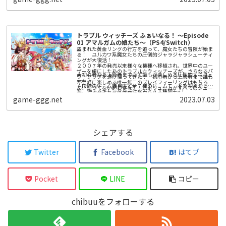
やアップグレードを手に入れることができます。さらに、新
● ブレーキングポイント2：F1® 23で新章が幕を開けます。
しいレッドフラッグが本格的な戦略的要素を加え、レース距
離35%機能がさらなるアクションと興奮をもたらします。F1
公式ラインナップの20名の人気ドライバーと10の人気チー
● さらにリアルさを追及：ラスベガスとカタールの新サーキ
ムと共に2023年の最新マシンを走らせましょう。そして、
ット、レッドフラッグ、レース距離35%など。
「マイチーム・キャリアモード」では、ドリームチームを作
トラブル ウィッチーズ ふぁいなる！ ～Episode
り上げ、画面分割や拡張されたクロスプラットフォームマル
01 アマルガムの娘たち～（PS4/Switch）
● F1® World：チャレンジをクリアして、報酬を獲得し、ア
チプレイヤーで競ったり、新登場のRaceNetリーグで他のプ
ップグレードを手に入れて、新たな進行状況システムでF1®
レイヤーと繋がりながら、勝利を勝ち取りましょう。
盗まれた黄金リングの行方を追って、魔女たちの冒険が始ま
の旅を楽しみましょう。
る！ ユルカワ系魔女たちの圧倒的ジャラジャラシューティ
ングが大復活！
２００７年の発売以来様々な機種へ移植され、世界中のユー
本ゲームには、ゲーム内のバーチャルアイテムを入手するた
ザーを虜にしたあのトラブル☆ウィッチーズが、さらなるパ
めにオプションでバーチャル通貨を購入できるゲーム内機能
★初心者から上級者まで必ず誰もが楽しめる圧倒的大ボリュ
ワーアップを遂げ帰ってきた！ 初心者から上級者まで誰も
が含まれます。
ーム！
が手軽に楽しめる唯一無二のプレイフィーリングはもちろ
４段階のゲーム難易度と全７種のゲームモードを初めから実
ん、かつてない超お得なゲームボリュームがすべてのシュー
装。使えるキャラクターはなんと１１種類＋α！
ティングファンを徹底的に満足させます！
１６年にわたる追加と調整を一挙に実装し、さらに背景をフ
game-ggg.net
2023.07.03
★圧倒的ジャラジャラ感！ 唯一無二のプレイフィーリング
ルポリゴンに置き換え、様々な調整を施したトラブル☆ウィ
がクセになる！
ッチーズシリーズの集大成！ 上級者はもちろん、初めてシ
「魔法陣」で敵の弾をキャッチしてお金に換え「ショップ」
ューティングに触れる方でも必ず自分なりの楽しみ方と出会
に入ってお買いもの。そこで買った強力な「魔法カード」を
える、圧倒的大ボリュームの横スクロールシューティングゲ
使って敵を倒せば、画面上の敵と弾がすべて「スターコイ
ームです。
★プレイをやさしくサポートする仕掛けが満載。
ン」となって押し寄せる！ まさに怒涛のごときジャラジャ
シェアする
ゲームの難易度を徹底的に再調整。さらに「オート魔法カー
ラ感は唯一無二にして超爽快＆クセになること請け合いで
ド」や「オート魔法陣」など、初めて触る方でもストレスフ
す。
ルなプレイにならないよう、あらゆる部分が調整されていま
す。
Twitter
Facebook
はてブ
★ゲームモードは全７種+α！ 忙しい現代ユーザーのプレイ
スタイルにもガッチリ対応！
●アーケードモード
「トラブル☆ウィッチーズふぁいなる！」の標準ゲームモー
Pocket
LINE
コピー
ド。初心者から上級者まで誰もがゼッタイ楽しめる全４難易
度を実装。
●ストーリーモード
各ゲームモードはオンラインランキングに対応しており、上
chibuuをフォローする
フルボイスによるストーリーがついたゲームモード。１１人
位ランキングでは豪華な魔女帽子があなたの名前に付きま
の魔女たちによるゆるゆるストーリーがクセになるかも。
す！
●ワルプルギスナイトモード
他にも、追加キャラクターや、無料アップデートでゲームモ
魔女も敵もパワーアップ！ ボーナス要素などが追加され、
ードの追加を予定しています。
圧倒的ジャラジャラに磨きがかかった超巨強極大ジャラジャ