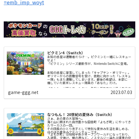
=emb_imp_woyt
ピクミン4（Switch）
未知の惑星は遭難者だらけ…。ピクミンと一緒にレスキュー
せよ！
「ピクミン」シリーズ最新作が、Nintendo Switchに登場。
未知の惑星に墜落してしまった「キャプテン・オリマー」。
オリマーからの救難信号を受け、救助に向かった「レスキュ
ー隊」もまた遭難してしまいます。最後の希望は、本部に待
機していた新米レスキュー隊員の「あなた」だけ。
「あなた」が降り立ったのは、危険な原生生物が多く生息す
game-ggg.net
2023.07.03
る謎の惑星。そこで出会ったふしぎな生き物「ピクミン」の
力を借りて探索していきます。
▼「ピクミン」とは
ピクミンは地面からひっこぬくと、ぞろぞろとついてきま
す。重いものを運んだり、壁をこわしたり、様々な場面で主
なつもん！ 20世紀の夏休み（Switch）
人公のためにせっせと働いてくれます。
さぁ、あの夏の大冒険へ。
ピクミンは、原生生物にも勇敢に立ち向かいます。1匹1匹は
海と山に囲まれた自然豊かな田舎町「よもぎ町」にやってき
か弱く、ときには食べられてしまうこともありますが、たく
たサーカスの一団。
さんのピクミンが力を合わせれば、大きな相手も倒すことが
その団長のひとり息子として特別な夏休み生活を楽しめる、
できます。
ほのぼの夏休みアドベンチャーです。
「よもぎ町」は地域全体がオープンワールドになっており、
ピクミンには、さまざまな種類がいます。「赤ピクミン」は
入道雲、夕焼け、蝉の声など、ノスタルジー溢れる情景の中