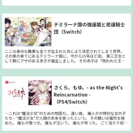
ーするのは困難な、スピード感のあるエクストリームなダウンヒルマウ
ンテンバイクゲームである。 エクストリームスポーツをモダンにアレ
ンジ 自動生成されるコース：プレイするたびに異なるジャンプ、斜
面、ヒルボムに挑戦しよう。 フリースタイルバイクコントロール：綿
密な物理システムで表現される滑らかなウィップとスクラブを走破する
テミラーナ国の強運姫と悲運騎士
ため、ライダーの細かな動きの一つ一つをすべてコントロールしよう。
団（Switch）
変化を続けるライディングスタイル：プレイすると天候の変化など特別
な状況が発生することがあります。どのアビリティがあなたに最適なの
か、自分だけのライディングスタイルを見出そう。 REP（スコア）の蓄
積：豊富な機能を搭載したオンラインREPシステムで、REP（スコア）
を手に入れ、新しいバイクやアイテムを獲得しよう。 ゲームを盛り上
ここは身分も職業も全てが生まれた月により決定されてしまう世界。
げるBGM：オランダのドラム＆ベースのレコードレーベル"Liquicity"と
その東の果てにあるテミラーナ国に、今から15年ほど前、 第三王女と
提携し、ダウンヒルに最適なBGMをお届けします。 次のディセンダー
して額にアザのある赤子が誕生しました。 その赤子は『呪われた王
になる：１度でゲームをクリアして、伝説のDescenders（ディセンダ
女』と噂され、 城から離れた屋敷で、 家族とは別々に暮らすことを余
ーズ）の仲間入りを果たせるか？ チームを選んで、レジェンドになろ
儀なくされました―― しかしそんな彼女に、大きな転機がやってきます。
う Descenders（ディセンダーズ）において、チームはあなたの家族で
16歳の誕生日を間近に控えたある日。 決闘大会“ヘリス・デュエル
す。Enemy、Arboreal、Kineticのいずれかのチームを選択すると、同
ム”の会場で、 目が眩むような強い“光”を放つ5人の男性たちを目にし
じチームを選択した他のプレイヤーとチームを組むことになります。
たのです。 ——そう、この『呪われた王女』には 特別な強運(ちから)が
さくら、もゆ。- as the Night’s
自転車に乗って、チームを選び、伝説のディセンダーを目指せ！ 死を
宿っていました。 自身に命の危機が迫ると、それを避けろと知らせる
も恐れず、大胆なトリックをするチーム”Enemy” 熟練した、オフロー
Reincarnation -
かのように 物や場所が光って見えるのです。 王女の強運(ちから)を知る
ドスタイルチーム”Arboreal” 強烈なスピードが全てであるチー
周囲の者は、 危険な人物だから光ったのではないかと助言しました
（PS4/Switch）
ム”Kinetic” あなたはどのチームを選びますか？ チームカラーのユニフ
が…… 今まで見た“あの光”とは違う。 王女は自分の直感を信じ、 光っ
ォームを身に着けて、レースに勝利して限定装備を手に入れよう。 REP
て見えた者たちを騎士団として招き入れることにしました。 しかし彼
が最も多いチームには、特別なレコードが授与されます。
らの中には剣術経験がないばかりか、 騎士に興味すらない者もいま
―これは“魔法少女”のための物語だ。 遠い昔。 幾人かの特別な女の子
す。 そんなたった五人の小さな騎士団と共に、 王女はこれから巻き起
たち―“魔法少女”が人類の未来を救ったという。 その闘いは熾烈を極
こる“厄災”を、 乗り越えてゆくことが出来るのでしょうか——？
めた。 誰もが傷つき。 誰もが泣いて。 誰もが祈った。 ごく当たり前に
すぎる“戦いの物語”がそこにはあった。 しかし……。 傷つき。 泣い
て。 祈っても。 少女らは誰に感謝されることもなく。 誰に賞賛される