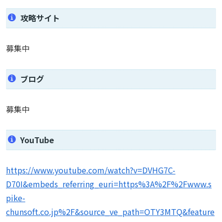
攻略サイト
募集中
ブログ
募集中
YouTube
https://www.youtube.com/watch?v=DVHG7C-
D70I&embeds_referring_euri=https%3A%2F%2Fwww.s
pike-
chunsoft.co.jp%2F&source_ve_path=OTY3MTQ&feature