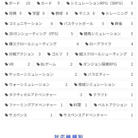
ボード
10
カード
9
シミュレーションRPG（SRPG）
9
将棋
9
学習
8
野球
8
テニス
6
トレーニング
6
コミュニケーション
6
バスケットボール
5
麻雀
5
3Dガンシューティング（FPS）
5
競馬シミュレーション
5
横スクロールシューティング
4
ローグライク
4
対戦アクション
3
ゴルフ
3
縦スクロールシューティング
2
VR
2
BLゲーム
2
ダンジョン探索RPG
2
サッカーシミュレーション
2
バラエティー
2
ウォーシミュレーション
2
育成シミュレーション
2
タクティカルアドベンチャー
2
クラフト
1
ファーミングアドベンチャー
1
料理
1
ベルトアクション
1
サスペンス
1
サスペンスアドベンチャー
1
対応機種別