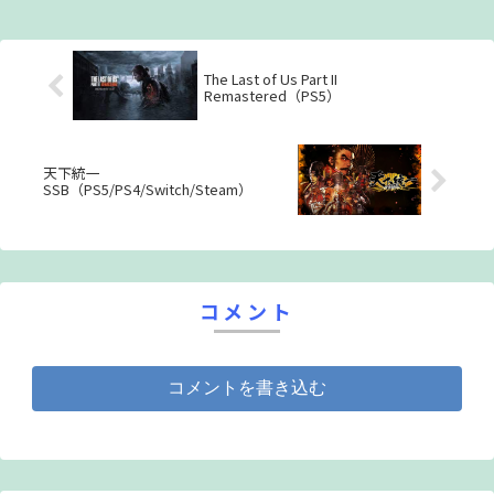
こともなく。 ……誰に、知られることもなく。 それでも“戦い”は、無
事に終わった。 “人類の未来を守るための物語”を、これ以上ないハッ
ピーエンドに導いた。 そしてそれからおよそ十年後の現在。 ……春。
さくら咲き乱れる出会いと別れのその季節。 かつて人類の未来を救っ
The Last of Us Part II
た少女たちは、 今はもう“魔法”を忘れ―ごくふつうの少女として生き
Remastered（PS5）
ていた。 誰もが当たり前に遭遇する、ごくごくふつうの当たり前な困
難に、 頭を抱え、迷い、生きる道を探してた。 そんなある日。 さくら
舞い散る、春の中。 「……お願いします」 少年、奏大雅は、もうひと
つの春と再び出会った― 「お願いします。 どうか私を、魔法少女に戻
天下統一
してください」 これは “魔法少女”のための物語……。 なんかでは、な
SSB（PS5/PS4/Switch/Steam）
い。 これは、幸せを探し出すための物語。 これは、あなたの人生のた
めの、物語。 さくらもゆ“夜”の中……。 もう二度と、君が悲しまなく
てもいいように― さあ、引き金を引け。 たったひとりの君を救うた
め。 俺は。 俺は何度だって、散りゆくのだと―……
コメント
コメントを書き込む