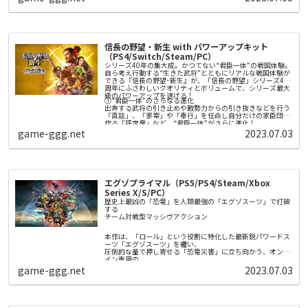
レーベンはエノアに導かれ、
「本物の人間」になるための戦いに巻き込まれていく。
■ゲームの特徴
〇機械の少女たちが紡ぐ「愛」の物語
信長の野望・新生 with パワーアップキット
「家族」として共に生き抜くことを誓い合う少女たち。
（PS4/Switch/Steam/PC）
そんな少女たちの心の機微を丁寧に描いた本作は、儚くも力
強さを感じさせる物語となっています。
シリーズ40年の集大成。かつてない“君臣一体”の戦国体験。
〇戦いの舞台「エデン」と憩いの拠点「箱庭」
自ら考え行動する“生きた武将”とともにリアルな戦国体験が
本作は戦いの舞台「エデン」と憩いの拠点「箱庭」のふたつ
できる『信長の野望･新生』が、「信長の野望」シリーズ40
の世界を行き来しながら物語を進めます。
周年にふさわしいクオリティとボリュームで、シリーズ最大
「エデン」では敵との爽快感＆カタルシスのある攻防を楽し
級のパワーアップを遂げる！
めるほか、未知なる施設——未知なる敵——未知なるアイテ
①“君臣一体”のさらなる進化
〇爽快感＆カタルシスのある攻防
ムなど、未知を探索し発見するロマンを味わえます。
出奔する武将の引き止めや敵勢力からの引き抜きなどを行う
エデンでは3人のプレイアブルキャラクターをステージごと
「箱庭」ではキャラクターの強化ができるほか、お茶会と呼
「直談」、「家宰」や「奉行」を任命し自分だけの家臣団を
に切り替えて戦うことができます。
ばれるキャラクターたちの日常会話や、収集した読み物や楽
作る「評定衆」など、“君臣一体”がさらに進化！
戦闘時には近接攻撃と遠距離攻撃を切り替えながら爽快感の
曲を鑑賞できます。
game-ggg.net
2023.07.03
あるコンボが繋がるほか、ジャスト回避やカウンターを用い
②城下一帯を巻き込んだ白熱の「攻城戦」
〇戦略の鍵を握る兵装「眷属機」
て敵の攻撃をあしらうカタルシスを味わえます。
「攻城戦」がこれまでにない装いで登場。城そのものの攻略
敵を倒すことで眷属機という、キャラクターの背面に浮遊す
にとどまらない、ダイナミックかつリアリティのある攻城戦
る兵装を収集することができます。
が楽しめる！200以上の専用マップで城ごとの特徴を活かし
外観と性能の異なる70種類以上の眷属機は、左右別のものを
勝利を掴め！
従える事が可能で、その兵装にあった自動攻撃を行います。
③勢力ごとに異なる多彩な戦略性
更には「思装」と呼ばれる制御アイテムを付与する事で、プ
勢力を特徴づける「政策」を大幅に拡充。さらに城ごとに役
エグゾプライマル（PS5/PS4/Steam/Xbox
レイヤーの戦略に合わせてその攻撃をカスタムする事もでき
割を決め拠点間のネットワークを築き、活かす「城役割」
Series X/S/PC）
ます。
や、新たなプレイ感を生み出す「軍団戦略」など、自分だけ
の戦略を実現する新要素を追加！
歴史上最凶の「恐竜」を人類最強の「エグゾスーツ」で打破
④定番の各種エディタ機能をはじめ、追加要素も充実！
する
シナリオやイベント、特性など、従来要素も大幅ボリューム
チーム対戦型マッシヴアクション​​
アップ。さらに武将やBGM、シナリオの編集機能や、新勢力
作成機能など人気要素も充実！
本作は、「ロール」という役割に特化した最新鋭パワードス
ーツ「エグゾスーツ」を纏い、
圧倒的な量で押し寄せる「恐竜災害」に立ち向かう、オンラ
イン専用の
チーム対戦型マッシヴアクション。
game-ggg.net
2023.07.03
メインモード「ディノサバイバル」は、5人のプレイヤーが
１つのチームとなり、
チーム同士で競い合う５人vs５人の「対戦型PvE」となって
いる。
恐竜災害が発生する地域で、新世代AI「リヴァイアサン」が