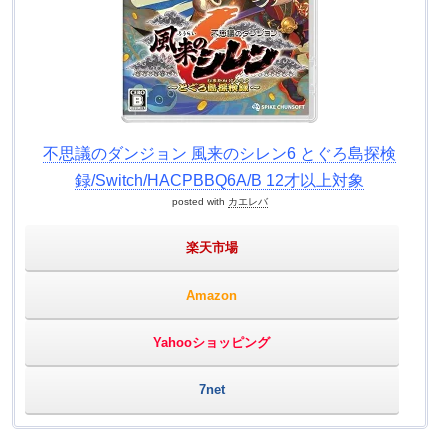
不思議のダンジョン 風来のシレン6 とぐろ島探検
録/Switch/HACPBBQ6A/B 12才以上対象
posted with
カエレバ
楽天市場
Amazon
Yahooショッピング
7net