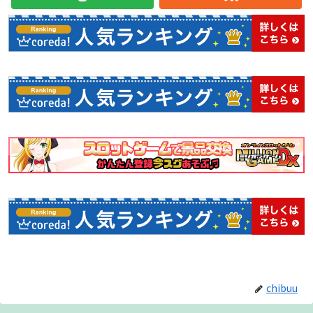
ラモードです。
●スコアアタックモード
２分間、５分間の制限時間内で、ひたすらスコアを稼ぐモー
ド。腕前レベルに合わせられる全４難易度を実装。
●エンドレスモード
周回プレイモード。プレイ状況はセーブが可能で、ランキン
グにも登録可能！ 高次周がとにかくアツい！
●ＡＣモード
ゲームセンターで稼働中のＡＣ版と同じ敵配置。ここで練習
すればゲーセンでワンコインクリアができるかも！？
●プラクティスモード
好きな時に好きな場所で練習が可能。豊富な設定項目があ
り、いつもと違った状況のシミュレートや練習も出来ちゃい
ます。
chibuu