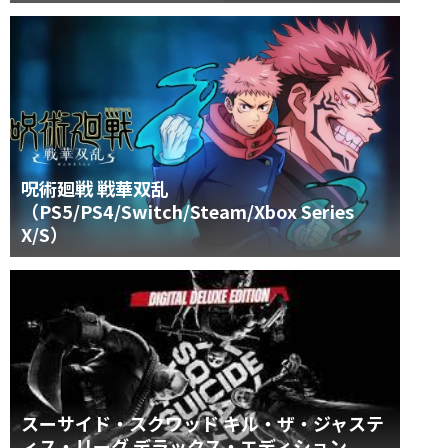
呪術廻戦 戦華双乱
（PS5/PS4/Switch/Steam/Xbox Series
X/S）
スーサイド・スクワッド キル・ザ・ジャステ
ィス・リーグ デラックス・エディション